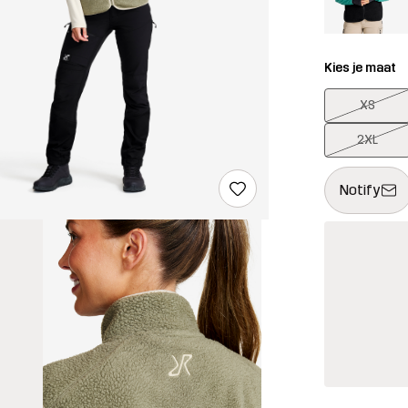
Kies je maat
XS
2XL
Deze knop op
{{size}} niet
Notify