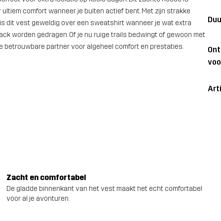
ltiem comfort wanneer je buiten actief bent. Met zijn strakke
Duu
 is dit vest geweldig over een sweatshirt wanneer je wat extra
ack worden gedragen. Of je nu ruige trails bedwingt of gewoon met
 je betrouwbare partner voor algeheel comfort en prestaties.
On
voo
Art
Zacht en comfortabel
De gladde binnenkant van het vest maakt het echt comfortabel
voor al je avonturen.