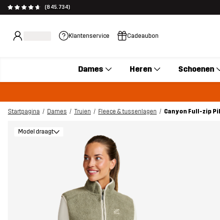
(845.734)
Klantenservice
Cadeaubon
Dames
Heren
Schoenen
Startpagina
Dames
Truien
Fleece & tussenlagen
Canyon Full-zip Pi
Model draagt