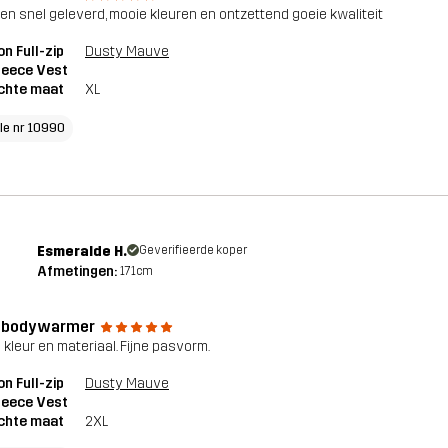
en snel geleverd, mooie kleuren en ontzettend goeie kwaliteit
n Full-zip
Dusty Mauve
Fleece Vest
chte maat
XL
cle nr 10990
Esmeralde H.
Geverifieerde koper
Afmetingen:
171cm
e bodywarmer
 kleur en materiaal. Fijne pasvorm.
n Full-zip
Dusty Mauve
Fleece Vest
chte maat
2XL