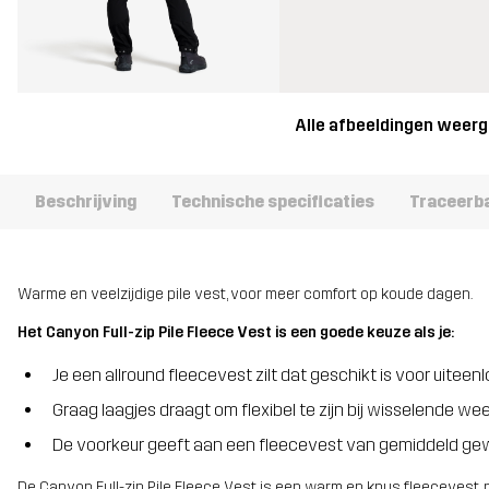
Alle afbeeldingen weer
Beschrijving
Technische specificaties
Traceerb
Warme en veelzijdige pile vest, voor meer comfort op koude dagen.
Het Canyon Full-zip Pile Fleece Vest is een goede keuze als je:
Je een allround fleecevest zilt dat geschikt is voor uiteen
Graag laagjes draagt om flexibel te zijn bij wisselende 
De voorkeur geeft aan een fleecevest van gemiddeld ge
De Canyon Full-zip Pile Fleece Vest is een warm en knus fleecevest, pe