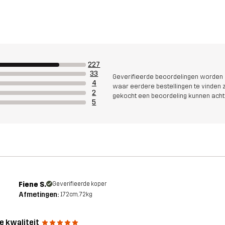
227
33
Geverifieerde beoordelingen worden i
4
waar eerdere bestellingen te vinden zi
2
gekocht een beoordeling kunnen acht
5
Fiene S.
Geverifieerde koper
Afmetingen:
172cm, 72kg
e kwaliteit