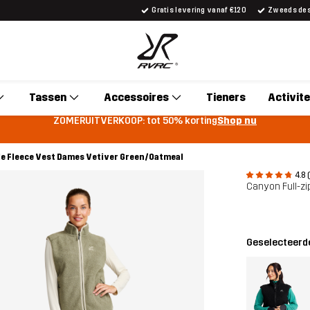
Gratis levering vanaf €120
Zweeds desi
Tassen
Accessoires
Tieners
Activite
ZOMERUITVERKOOP: tot 50% korting
Shop nu
le Fleece Vest Dames Vetiver Green/Oatmeal
4.8 
Canyon Full-zi
Geselecteerde