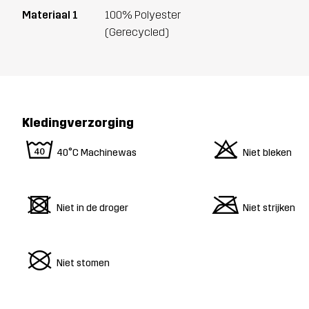
Materiaal 1
100% Polyester
(Gerecycled)
Kledingverzorging
8
o
40°C Machinewas
Niet bleken
d
m
Niet in de droger
Niet strijken
U
Niet stomen