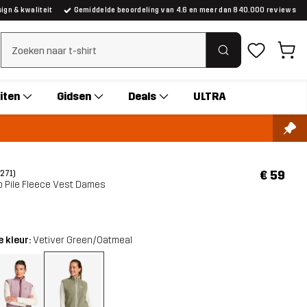
gn & kwaliteit
Gemiddelde beoordeling van 4.6 en meer dan 840.000 reviews
Zoeken wissen
iten
Gidsen
Deals
ULTRA
€ 59
(271)
p Pile Fleece Vest Dames
 kleur:
Vetiver Green/Oatmeal