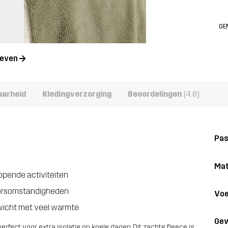
GE
geven
aarheid
Kledingverzorging
Beoordelingen
(4.8)
Pa
Mat
lopende activiteiten
weersomstandigheden
Voe
wicht met veel warmte
Gew
rfect voor extra isolatie op koele dagen. Dit zachte fleece is