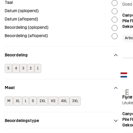
Taal
Goed 
Datum (oplopend)
Canyo
Datum (aflopend)
Pile 
Geko
Beoordeling (oplopend)
Beoordeling (aflopend)
Arti
Beoordeling
5
4
3
2
1
Maat
E
Fijn
M
XL
L
S
2XL
XS
4XL
3XL
Leuke
Canyo
Pile 
Beoordelingstype
Geko