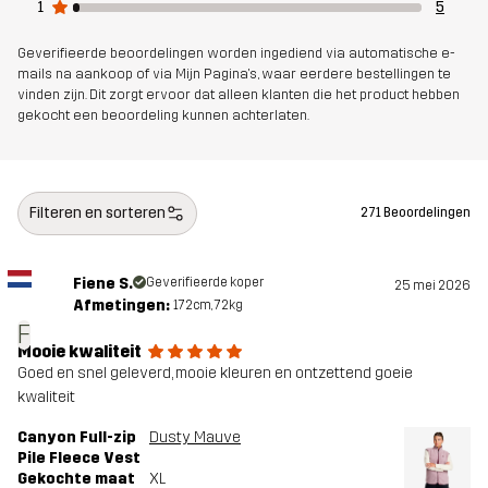
1
5
Duurzaamheid
Details over gerecyclede materialen
Geverifieerde beoordelingen worden ingediend via automatische e-
lees hier
mails na aankoop of via Mijn Pagina's, waar eerdere bestellingen te
vinden zijn. Dit zorgt ervoor dat alleen klanten die het product hebben
gekocht een beoordeling kunnen achterlaten.
Ontworpen
ALLROUND
voor
Filteren en sorteren
Artikelnummer
10990_4758
271 Beoordelingen
Fiene S.
Geverifieerde koper
25 mei 2026
Afmetingen:
172cm, 72kg
F
Mooie kwaliteit
Goed en snel geleverd, mooie kleuren en ontzettend goeie
kwaliteit
Canyon Full-zip
Dusty Mauve
Pile Fleece Vest
Gekochte maat
XL