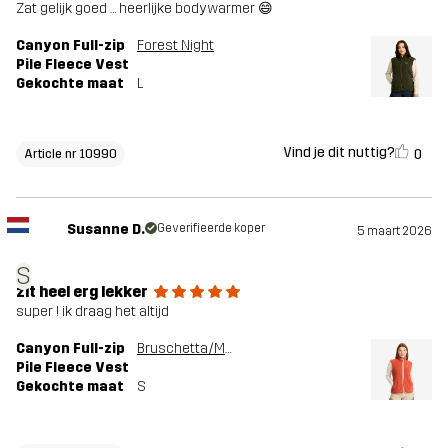
Zat gelijk goed … heerlijke bodywarmer 😄
Canyon Full-zip
Forest Night
Pile Fleece Vest
Gekochte maat
L
Vind je dit nuttig?
0
Article nr 10990
Susanne D.
Geverifieerde koper
5 maart 2026
S
zit heel erg lekker
super ! ik draag het altijd
Canyon Full-zip
Bruschetta/Maple Sugar
Pile Fleece Vest
Gekochte maat
S