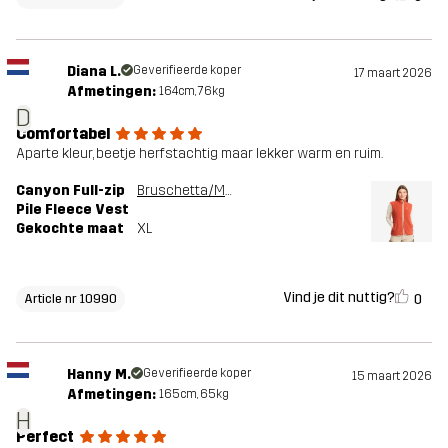
Diana L.
Geverifieerde koper
17 maart 2026
Afmetingen:
164cm, 76kg
D
Comfortabel
Aparte kleur, beetje herfstachtig maar lekker warm en ruim.
Canyon Full-zip
Bruschetta/Maple Sugar
Pile Fleece Vest
Gekochte maat
XL
Vind je dit nuttig?
0
Article nr 10990
Hanny M.
Geverifieerde koper
15 maart 2026
Afmetingen:
165cm, 65kg
H
Perfect