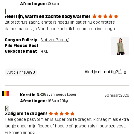
Afmetingen:
183cm
I
Heel fijn, warm en zachte bodywarmer
Zit prettig, is zacht, lengte is goed. Fijn dat er nu ook grotere
damesmaten zijn. Voorheen kocht ik herenmaten ivm lengte.
Canyon Full-zip
Vetiver Green/Oatmeal
Pile Fleece Vest
Gekochte maat
4XL
Vind je dit nuttig?
0
Article nr 10990
Kerstin C.
Geverifieerde koper
30 maart 2026
Afmetingen:
163cm, 79kg
K
Zalig om te dragen!
Hele goede pasvorm en is super om te dragen. Ik draag m als extra
laagje onder mijn fleece of hoodie of gewoon als mouwloze vest.
Er komen er nog!