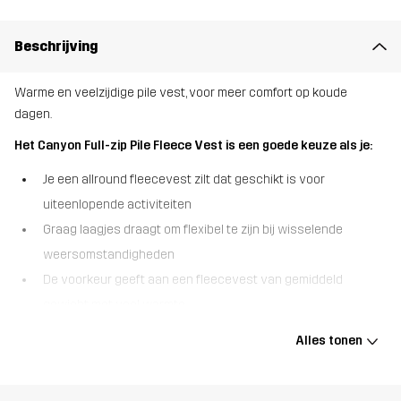
Beschrijving
Warme en veelzijdige pile vest, voor meer comfort op koude
dagen.
Het Canyon Full-zip Pile Fleece Vest is een goede keuze als je:
Je een allround fleecevest zilt dat geschikt is voor
uiteenlopende activiteiten
Graag laagjes draagt om flexibel te zijn bij wisselende
weersomstandigheden
De voorkeur geeft aan een fleecevest van gemiddeld
gewicht met veel warmte
De Canyon Full-zip Pile Fleece Vest is een warm en knus
Alles tonen
fleecevest, perfect voor extra isolatie op koele dagen. Dit zachte
fleece is gemaakt van gerecycled materiaal en is glad aan de