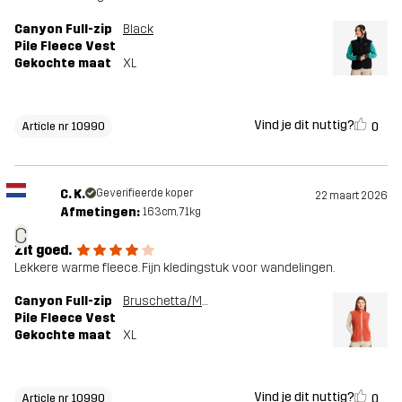
Canyon Full-zip
Black
Pile Fleece Vest
Gekochte maat
XL
Vind je dit nuttig?
0
Article nr 10990
C. K.
Geverifieerde koper
22 maart 2026
Afmetingen:
163cm, 71kg
C
Zit goed.
Lekkere warme fleece. Fijn kledingstuk voor wandelingen.
Canyon Full-zip
Bruschetta/Maple Sugar
Pile Fleece Vest
Gekochte maat
XL
Vind je dit nuttig?
0
Article nr 10990