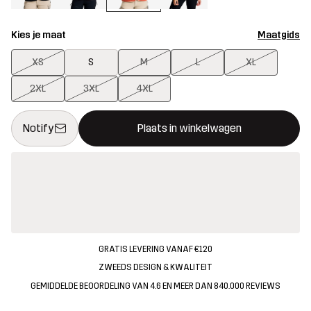
Kies je maat
Maatgids
XS
S
M
L
XL
2XL
3XL
4XL
Deze knop opent een modal met de bevestiging van een nieuw i
{{size}} niet beschikbaar
Notify
Plaats in winkelwagen
GRATIS LEVERING VANAF €120
ZWEEDS DESIGN & KWALITEIT
GEMIDDELDE BEOORDELING VAN 4.6 EN MEER DAN 840.000 REVIEWS