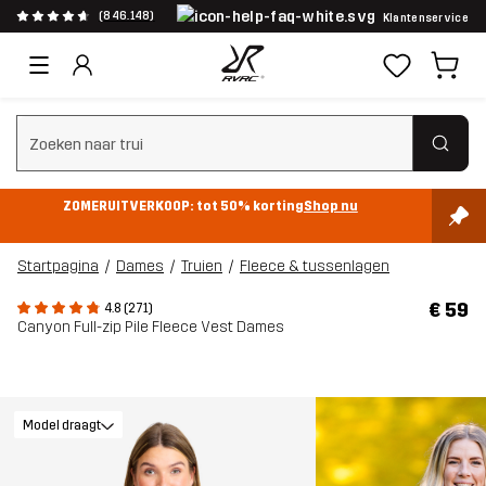
(846.148)
Klantenservice
Zoeken wissen
ZOMERUITVERKOOP: tot 50% korting
Shop nu
Startpagina
Dames
Truien
Fleece & tussenlagen
€ 59
4.8 (271)
Canyon Full-zip Pile Fleece Vest Dames
Model draagt