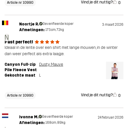
Vind je dit nuttig?
0
Article nr 10990
Noortje R.
Geverifieerde koper
3 maart 2026
Afmetingen:
173cm, 72kg
N
Past perfect!
Ideaal in de lente over een shirt met lange mouwen, in de winter
dan weer perfect als extra laagje.
Canyon Full-zip
Dusty Mauve
Pile Fleece Vest
Gekochte maat
L
Vind je dit nuttig?
0
Article nr 10990
Ivonne M.
Geverifieerde koper
24 februari 2026
Afmetingen:
168cm, 89kg