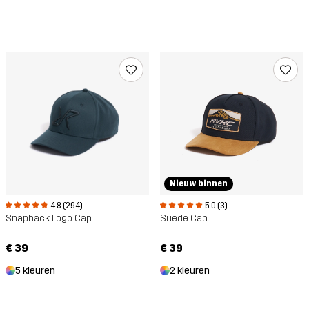
Nieuw binnen
4.8 (294)
5.0 (3)
Snapback Logo Cap
Suede Cap
€ 39
€ 39
5 kleuren
2 kleuren