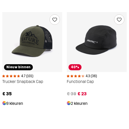
Nieuw binnen
40%
4.7 (101)
4.3 (36)
Trucker Snapback Cap
Functional Cap
€ 35
€ 39
€ 23
9 kleuren
2 kleuren