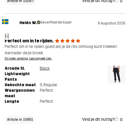
Vind je dit nuttig?
0
Article nr 10067
Helén W.
Geverifieerde koper
6 augustus 2026
H
Perfect om in te rijden.
Perfect om in te rijden, goed als je de rits omhoog kunt trekken.
Aanrader deze broek.
Dit is een vertaling. Laat orgineel zien.
Arcade 3L
Black
Lightweight
Pants
Gekochte maat
S
, Regular
Waargenomen
Perfect
maat
Lengte
Perfect
Vind je dit nuttig?
0
Article nr 10851