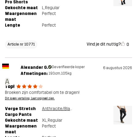
Pro Shorts
Gekochte maat
L
, Regular
Waargenomen
Perfect
maat
Lengte
Perfect
Vind je dit nuttig?
0
Article nr 10771
Alexander G.
Geverifieerde koper
6 augustus 2026
Afmetingen:
193cm, 105kg
A
Top!
Broeken zijn comfortabel om te dragen!
Dit is een vertaling. Laat orgineel zien.
Verge Stretch
Anthracite/Black
Cargo Pants
Gekochte maat
XL
, Regular
Waargenomen
Perfect
maat