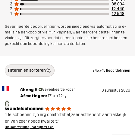
3
36.004
2
12.440
1
12.548
Geverifieerde beoordelingen worden ingediend via automatische e-
mails na aankoop of via Mijn Pagina's, waar eerdere bestellingen te
vinden zijn. Dit zorgt ervoor dat alleen klanten die het product hebben
gekocht een beoordeling kunnen achterlaten.
Filteren en sorteren
845.745 Beoordelingen
Cheng H.
Geverifieerde koper
6 augustus 2026
Afmetingen:
171cm, 72kg
C
Wandelschoenen
"De schoenen zijn erg comfortabel, zeer esthetisch aantrekkelijk
en van zeer goede kwaliteit."
Dit is een vertaling. Laat orgineel zien.