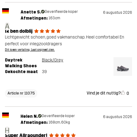
Anette S.
Geverifieerde koper
6 augustus 2026
Afmetingen:
163cm
A
Ik ben dolblij
Lichtgewicht schoen, goed vakmanschap. Heel comfortabel En
perfect voor inlegzooldragers
Dit is een vertaling. Laat orgineel zien.
Daytrek
Black/Grey
Walking Shoes
Gekochte maat
39
Vind je dit nuttig?
0
Article nr 11075
Helen N.
Geverifieerde koper
6 augustus 2026
Afmetingen:
168cm, 60kg
H
Super Allraounder!