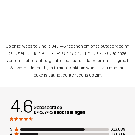
Op onze website vind je 845.745 redenen om onze outdoorkleding
KLANTENBEOORDELINGEN
te kopen. Dat is namelijk het aantal productrecensies dat onze
klanten hebben achtergelaten, een aantal dat voortdurend groeit.
Echte beoordelingen van alledaagse avonturiers
We weten dat het bijna te mooi klinkt om waar te zijn, maar het
leuke is dat het échte recensies zijn.
4.6
Gebaseerd op
845.745 beoordelingen
5
613.039
4
171.714