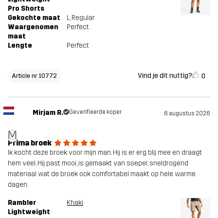
Pro Shorts
Gekochte maat
L
, Regular
Waargenomen
Perfect
maat
Lengte
Perfect
Vind je dit nuttig?
0
Article nr 10772
Mirjam R.
Geverifieerde koper
6 augustus 2026
M
Prima broek
Ik kocht deze broek voor mijn man. Hij is er erg blij mee en draagt
hem veel. Hij past mooi, is gemaakt van soepel, sneldrogend
materiaal wat de broek ook comfortabel maakt op hele warme
dagen.
Rambler
Khaki
Lightweight