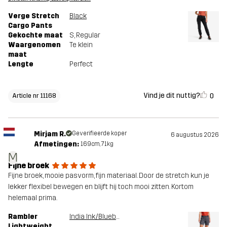
Verge Stretch
Black
Cargo Pants
Gekochte maat
S
, Regular
Waargenomen
Te klein
maat
Lengte
Perfect
Vind je dit nuttig?
0
Article nr 11168
Mirjam R.
Geverifieerde koper
6 augustus 2026
Afmetingen:
169cm, 71kg
M
Fijne broek
Fijne broek, mooie pasvorm, fijn materiaal. Door de stretch kun je
lekker flexibel bewegen en blijft hij toch mooi zitten. Kortom
helemaal prima.
Rambler
India Ink/Blueberry
Lightweight