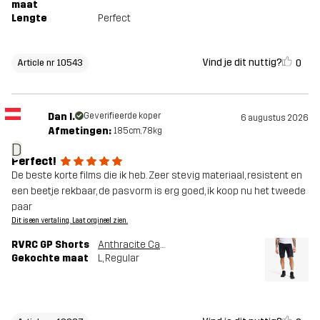
maat
Lengte
Perfect
Vind je dit nuttig?
0
Article nr 10543
Dan I.
Geverifieerde koper
6 augustus 2026
Afmetingen:
185cm, 78kg
D
Perfect!
De beste korte films die ik heb. Zeer stevig materiaal, resistent en
een beetje rekbaar, de pasvorm is erg goed, ik koop nu het tweede
paar
Dit is een vertaling. Laat orgineel zien.
RVRC GP Shorts
Anthracite Camo
Gekochte maat
L
, Regular