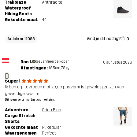
Trailblaze
Anthracite
Waterproof
Hiking Boots
Gekochte maat
44
Vind je dit nuttig?
0
Article nr 11088
Dan I.
Geverifieerde koper
6 augustus 2026
Afmetingen:
185cm, 78kg
D
Super!
Ik ben erg tevreden met ze, de pasvorm is geweldig, ze zijn van
geweldige kwaliteit
Dit is een vertaling. Laat orgineel zien.
Adventure
Orion Blue
Cargo Stretch
Shorts
Gekochte maat
M
, Regular
Waargenomen
Perfect