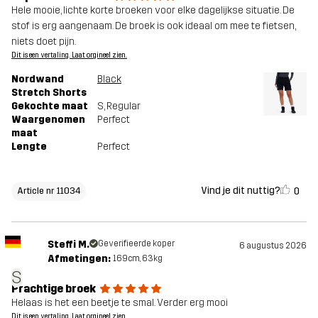
Hele mooie, lichte korte broeken voor elke dagelijkse situatie. De
stof is erg aangenaam. De broek is ook ideaal om mee te fietsen,
niets doet pijn.
Dit is een vertaling. Laat orgineel zien.
Nordwand
Black
Stretch Shorts
Gekochte maat
S
, Regular
Waargenomen
Perfect
maat
Lengte
Perfect
Vind je dit nuttig?
0
Article nr 11034
Steffi M.
Geverifieerde koper
6 augustus 2026
Afmetingen:
169cm, 63kg
S
Prachtige broek
Helaas is het een beetje te smal. Verder erg mooi
Dit is een vertaling. Laat orgineel zien.