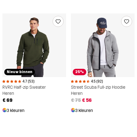
Nieuw binnen
25%
4.7 (53)
4.5 (92)
RVRC Half-zip Sweater
Street Scuba Full-zip Hoodie
Heren
Heren
€ 69
€ 75
€ 56
3 kleuren
3 kleuren