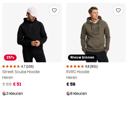
25%
Nieuw binnen
4.7 (106)
4.8 (801)
Street Scuba Hoodie
RVRC Hoodie
Heren
Heren
€ 69
€ 51
€ 59
3 kleuren
8 kleuren