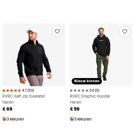
Nieuw binnen
4.7 (53)
0.0 (0)
RVRC Half-zip Sweater
RVRC Graphic Hoodie
Heren
Heren
€ 69
€ 59
3 kleuren
3 kleuren