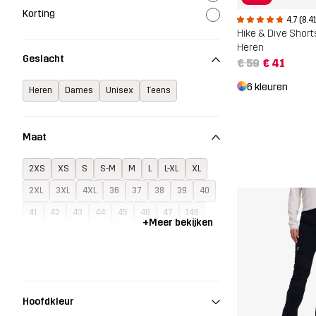
Korting
4.7 (8.4
Hike & Dive Short
Heren
Geslacht
€ 59
€ 41
6 kleuren
Heren
Dames
Unisex
Teens
Maat
2XS
XS
S
S-M
M
L
L-XL
XL
2XL
3XL
4XL
36
37
38
39
40
41
42
43
44
45
46
47
146
+
Meer bekijken
152
158
164
G6
G7
G8
G9
G10
G11
S34-36
S37-39
S39-42
S40-42
S43-45
S46-48
One Size
Hoofdkleur