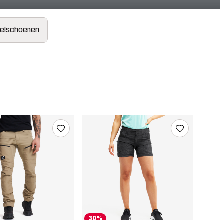
elschoenen
30%