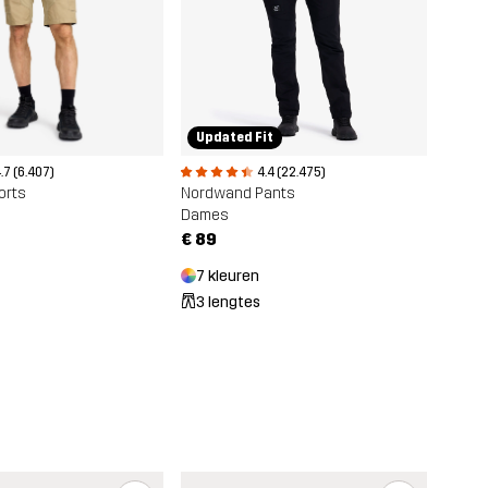
Updated Fit
.7 (6.407)
4.4 (22.475)
orts
Nordwand Pants
Dames
€ 89
7 kleuren
3 lengtes