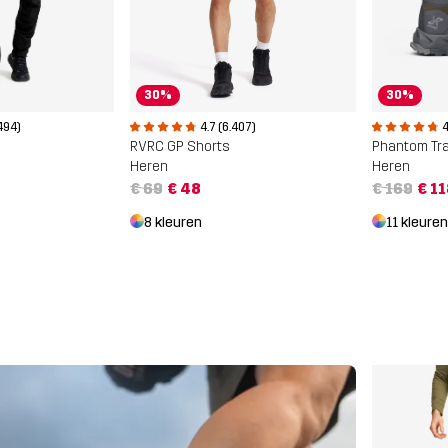
30%
30%
494)
4.7 (6.407)
4
RVRC GP Shorts
Heren
Heren
€ 69
€ 48
€ 169
€ 1
8 kleuren
11 kleuren