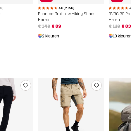
4.6 (2.156)
4
18)
Phantom Trail Low Hiking Shoes
RVRC GP Pr
s
Heren
Heren
€ 149
€ 89
€ 119
€ 83
2 kleuren
10 kleure