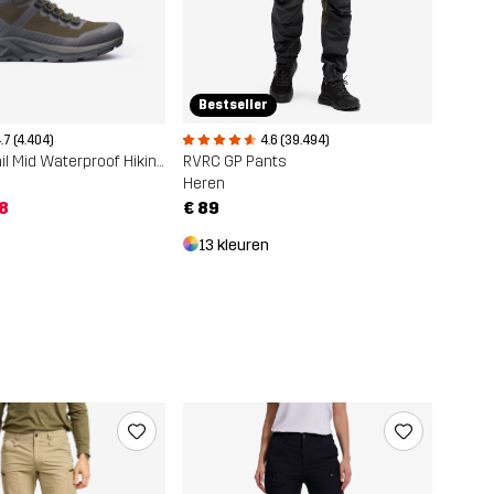
Bestseller
4.6 (39.494)
.7 (4.404)
RVRC GP Pants
Phantom Trail Mid Waterproof Hiking Boots
Heren
€ 89
18
13 kleuren