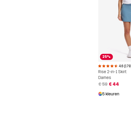
25%
4.6 (179
Rise 2-in-1 Skirt
Dames
€ 59
€ 44
5 kleuren