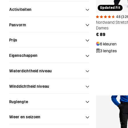
Updated Fit
Activiteiten
4.6 (3.2
Pasvorm
Dames
€ 89
Prijs
6 kleuren
3 lengtes
Eigenschappen
Waterdichtheid niveau
Winddichtheid niveau
Ruglengte
Weer en seizoen