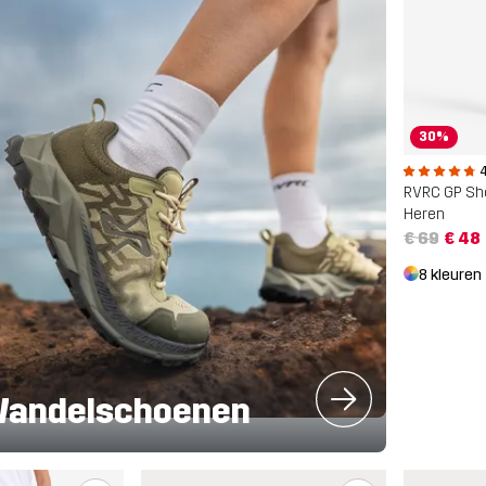
30%
4
RVRC GP Sh
Heren
€ 69
€ 48
8 kleuren
Wandelschoenen