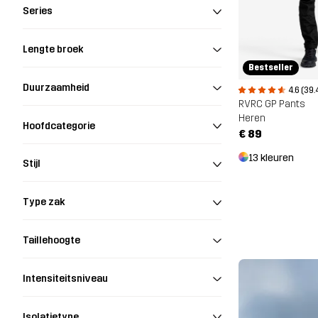
Series
Lengte broek
Bestseller
Duurzaamheid
4.6 (39.
RVRC GP Pants
Heren
Hoofdcategorie
€ 89
13 kleuren
Stijl
Type zak
Taillehoogte
Intensiteitsniveau
Isolatietype