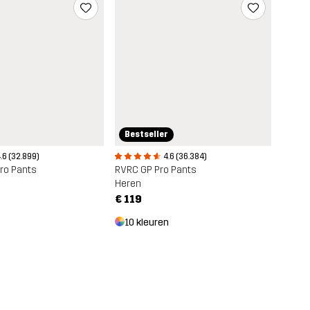
Bestseller
4.6 (36.384)
.6 (32.899)
RVRC GP Pro Pants
ro Pants
Heren
€ 119
10 kleuren