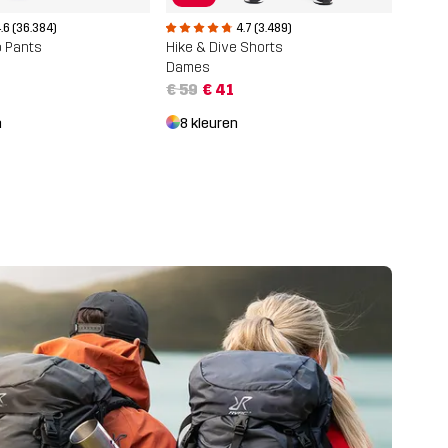
.6 (36.384)
4.7 (3.489)
o Pants
Hike & Dive Shorts
Dames
€ 59
€ 41
n
8 kleuren