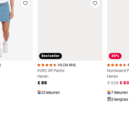
Bestseller
30%
4.6 (39.494)
)
4
RVRC GP Pants
Nordwand P
Heren
Heren
€ 89
€ 119
€ 83
13 kleuren
7 kleuren
3 lengtes