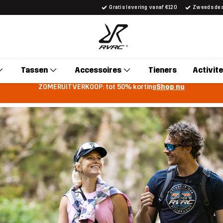
Gratis levering vanaf €120
Zweeds desi
Tassen
Accessoires
Tieners
Activite
ZOMERUITVERKOOP: tot 50% korting
Shop nu