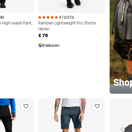
68)
4.7 (1.571)
Nordwand Stretch High-waist Pants
Rambler Lightweight Pro Shorts
Heren
€ 75
6 kleuren
Sho