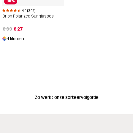
30%
4.4 (242)
Orion Polarized Sunglasses
€ 39
€ 27
4 kleuren
Zo werkt onze sorteervolgorde