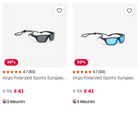
30%
30%
4.7 (93)
4.7 (93)
Virgo Polarized Sports Sunglasses
Virgo Polarized Sports Sunglasses
€ 59
€ 41
€ 59
€ 41
3 kleuren
3 kleuren