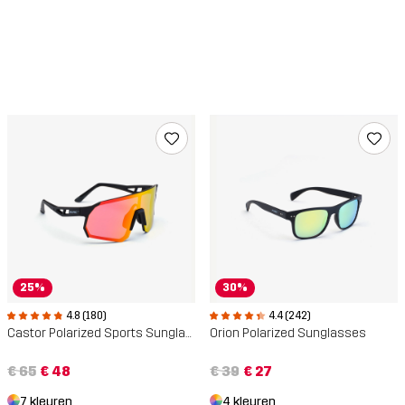
30%
25%
4.4 (242)
4.8 (180)
Orion Polarized Sunglasses
Castor Polarized Sports Sunglasses
€ 39
€ 27
€ 65
€ 48
4 kleuren
7 kleuren