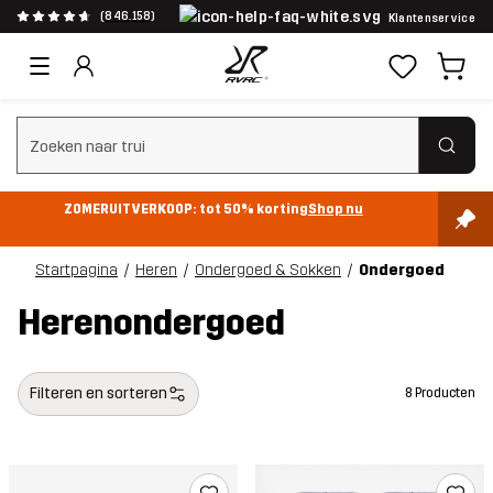
(846.158)
Klantenservice
Zoeken wissen
ZOMERUITVERKOOP: tot 50% korting
Shop nu
Startpagina
Heren
Ondergoed & Sokken
Ondergoed
Herenondergoed
Filteren en sorteren
8 Producten