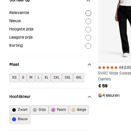
Sorteer op
Relevantie
Nieuw
Hoogste prijs
Laagste prijs
Korting
Maat
4.8 (135
RVRC Wide Swea
XS
S
M
L
XL
2XL
3XL
4XL
Dames
€ 59
4 kleuren
Hoofdkleur
Zwart
Grijs
Paars
Beige
Blauw