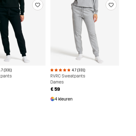
.7 (331)
4.7 (331)
tpants
RVRC Sweatpants
Dames
€ 59
4 kleuren