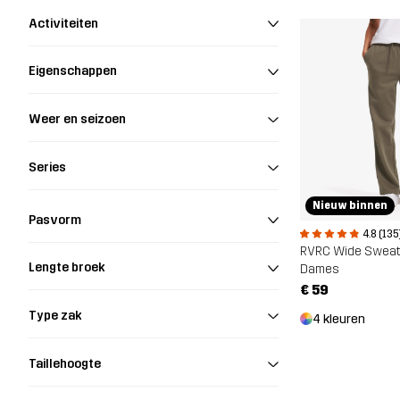
Activiteiten
Eigenschappen
Weer en seizoen
Series
Nieuw binnen
Pasvorm
4.8 (135
RVRC Wide Swea
Lengte broek
Dames
€ 59
Type zak
4 kleuren
Taillehoogte