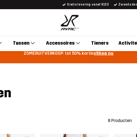
Gratis levering vanaf €120
Zweeds desi
Tassen
Accessoires
Tieners
Activite
ZOMERUITVERKOOP: tot 50% korting
Shop nu
en
8 Producten