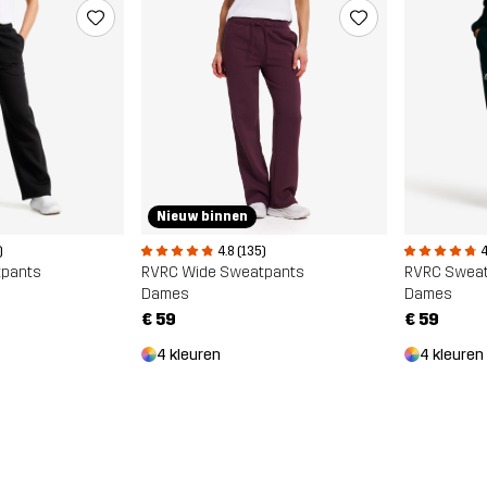
Nieuw binnen
)
4.8 (135)
4
tpants
RVRC Wide Sweatpants
RVRC Swea
Dames
Dames
€ 59
€ 59
4 kleuren
4 kleuren