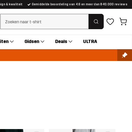
gn & kwaliteit
Gemiddelde beoordeling van 4.6 en meer dan 840.000 reviews
Zoeken wissen
iten
Gidsen
Deals
ULTRA