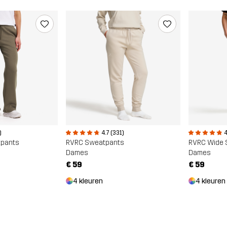
)
4
4.7 (331)
tpants
RVRC Wide 
RVRC Sweatpants
Dames
Dames
€ 59
€ 59
4 kleuren
4 kleuren