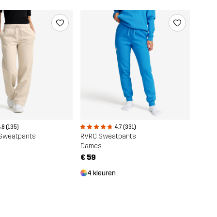
.8 (135)
4.7 (331)
Sweatpants
RVRC Sweatpants
Dames
€ 59
4 kleuren