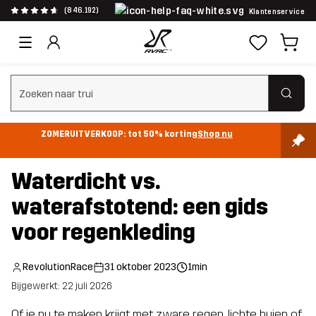
(846.192)
Klantenservice
Zoeken wissen
ZOMERUITVERKOOP: tot 50% korting
Shop nu
Waterdicht vs.
waterafstotend: een gids
voor regenkleding
RevolutionRace
31 oktober 2023
1min
Bijgewerkt: 22 juli 2026
Of je nu te maken krijgt met zware regen, lichte buien of