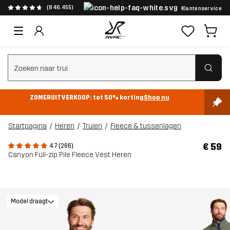
(846.455)
Klantenservice
Zoeken wissen
ZOMERUITVERKOOP: tot 50% korting
Shop nu
Startpagina
Heren
Truien
Fleece & tussenlagen
€ 59
4.7 (266)
Canyon Full-zip Pile Fleece Vest Heren
Model draagt