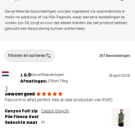
Duurzaamheid
Details over gerecyclede materialen
Geverifieerde beoordelingen worden ingediend via automatische e-
lees hier
mails na aankoop of via Mijn Pagina's, waar eerdere bestellingen te
vinden zijn. Dit zorgt ervoor dat alleen klanten die het product hebben
gekocht een beoordeling kunnen achterlaten.
Ontworpen
ALLROUND
voor
Filteren en sorteren
Artikelnummer
10991_4995
267 Beoordelingen
J. G.
Geverifieerde koper
16 april 2026
Afmetingen:
178cm, 78kg
J
Gewoon goed
Pasvorm is altijd perfect. Heb al vele producten van RVRC
Canyon Full-zip
Castor Gray/Navy
Pile Fleece Vest
Gekochte maat
M