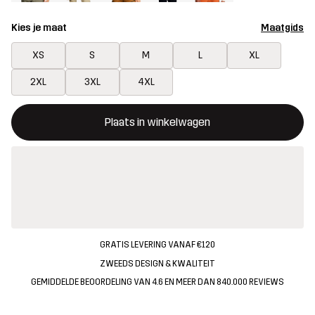
Kies je maat
Maatgids
XS
S
M
L
XL
2XL
3XL
4XL
Deze knop opent een modal met de bevestiging van een nieuw i
{{size}} niet beschikbaar
Plaats in winkelwagen
GRATIS LEVERING VANAF €120
ZWEEDS DESIGN & KWALITEIT
GEMIDDELDE BEOORDELING VAN 4.6 EN MEER DAN 840.000 REVIEWS