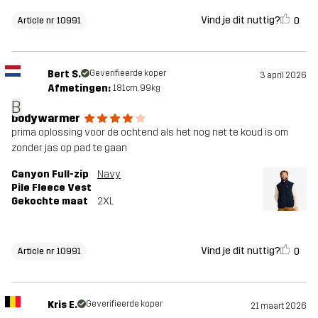
Vind je dit nuttig?
0
Article nr 10991
Bert S.
Geverifieerde koper
3 april 2026
Afmetingen:
181cm, 99kg
B
bodywarmer
prima oplossing voor de ochtend als het nog net te koud is om
zonder jas op pad te gaan
Canyon Full-zip
Navy
Pile Fleece Vest
Gekochte maat
2XL
Vind je dit nuttig?
0
Article nr 10991
Kris E.
Geverifieerde koper
21 maart 2026