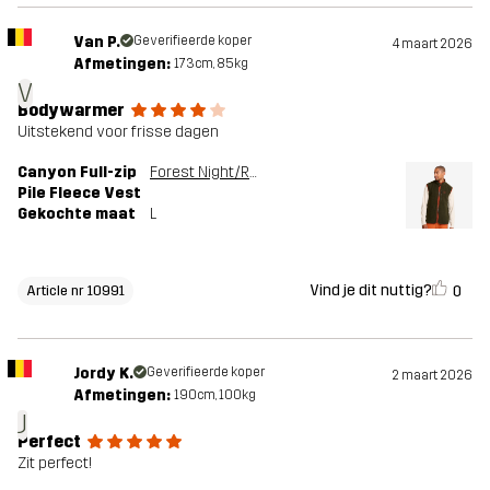
Van P.
Geverifieerde koper
4 maart 2026
Afmetingen:
173cm, 85kg
V
Bodywarmer
Uitstekend voor frisse dagen
Canyon Full-zip
Forest Night/Rusty Orange
Pile Fleece Vest
Gekochte maat
L
Vind je dit nuttig?
0
Article nr 10991
Jordy K.
Geverifieerde koper
2 maart 2026
Afmetingen:
190cm, 100kg
J
Perfect
Zit perfect!