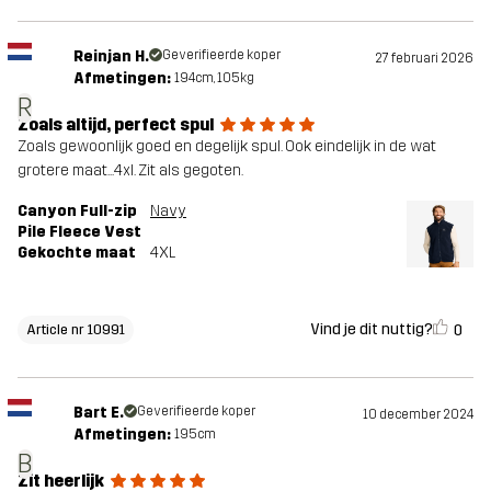
Reinjan H.
Geverifieerde koper
27 februari 2026
Afmetingen:
194cm, 105kg
R
Zoals altijd, perfect spul
Zoals gewoonlijk goed en degelijk spul. Ook eindelijk in de wat
grotere maat...4xl. Zit als gegoten.
Canyon Full-zip
Navy
Pile Fleece Vest
Gekochte maat
4XL
Vind je dit nuttig?
0
Article nr 10991
Bart E.
Geverifieerde koper
10 december 2024
Afmetingen:
195cm
B
Zit heerlijk