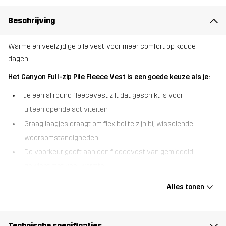
Beschrijving
Warme en veelzijdige pile vest, voor meer comfort op koude
dagen.
Het Canyon Full-zip Pile Fleece Vest is een goede keuze als je:
Je een allround fleecevest zilt dat geschikt is voor
uiteenlopende activiteiten
Graag laagjes draagt om flexibel te zijn bij wisselende
weersomstandigheden
De voorkeur geeft aan een fleecevest van gemiddeld
gewicht met veel warmte
De Canyon Full-zip Pile Fleece Vest is een warm en knus
Alles tonen
fleecevest, perfect voor extra isolatie op koele dagen. Dit zachte
fleece is gemaakt van gerecycled materiaal en is glad aan de
binnenkant voor ultiem comfort wanneer je buiten actief bent. Met
Technische specificaties