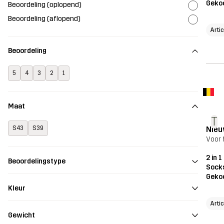
Geko
Beoordeling (oplopend)
Beoordeling (aflopend)
Arti
Beoordeling
5
4
3
2
1
Maat
T
Nieu
S43
S39
Voor 
2 in 
Beoordelingstype
Sock
Geko
Kleur
Arti
Gewicht