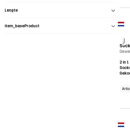
Lengte
item_baseProduct
J
Soc
Gewe
2 in 
Sock
Geko
Arti