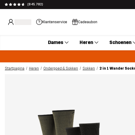
(845.782)
Klantenservice
Cadeaubon
Dames
Heren
Schoenen
Startpagina
Heren
Ondergoed & Sokken
Sokken
2 in 1 Wander Socks