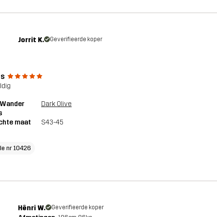
Jorrit K.
Geverifieerde koper
ks
ldig
1 Wander
Dark Olive
s
chte maat
S43-45
cle nr 10426
Hênri W.
Geverifieerde koper