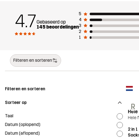
4.7
5
4
Gebaseerd op
3
145 beoordelingen
2
1
Filteren en sorteren
Filteren en sorteren
Sorteer op
R
Hele 
Taal
Hele 
Datum (oplopend)
2 in 
Datum (aflopend)
Sock