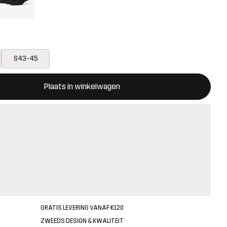
S43-45
ent een modal met de bevestiging van een nieuw item in het wink
 beschikbaar
Plaats in winkelwagen
GRATIS LEVERING VANAF €120
ZWEEDS DESIGN & KWALITEIT