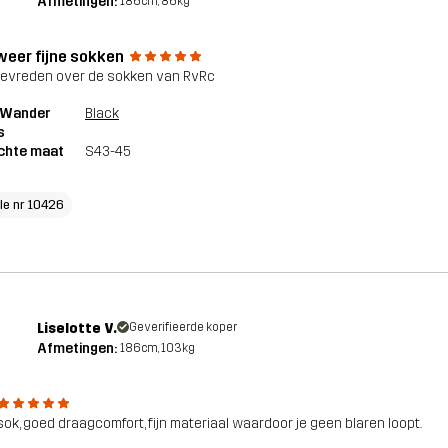
Afmetingen:
186cm, 86kg
 weer fijne sokken
tevreden over de sokken van RvRc
1 Wander
Black
s
chte maat
S43-45
cle nr 10426
Liselotte V.
Geverifieerde koper
Afmetingen:
186cm, 103kg
 sok, goed draagcomfort, fijn materiaal waardoor je geen blaren loopt.