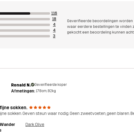
116
18
Geverifieerde beoordelingen worden i
4
waar eerdere bestellingen te vinden zi
4
gekocht een beoordeling kunnen acht
3
Ronald N.
Geverifieerde koper
Afmetingen:
178cm, 82kg
fijne sokken.
fijne sokken. Geven steun waar nodig. Geen zweetvoeten, geen blaren. Be
1 Wander
Dark Olive
s