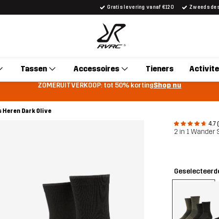
Gratis levering vanaf €120
Zweeds desi
Tassen
Accessoires
Tieners
Activite
ZOMERUITVERKOOP: tot 50% korting
Shop nu
 Heren Dark Olive
4.7 
2 in 1 Wander
Geselecteerde