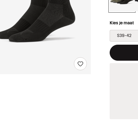
Kies je maat
S39-42
Deze knop op
{{size}} niet