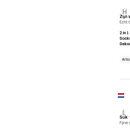
H
Zijn
Echt 
2 in 
Sock
Geko
Arti
L
Sok
Fijne