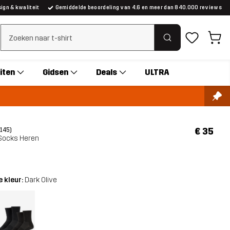
gn & kwaliteit
Gemiddelde beoordeling van 4.6 en meer dan 840.000 reviews
Zoeken wissen
iten
Gidsen
Deals
ULTRA
€ 35
(145)
 Socks Heren
 kleur:
Dark Olive