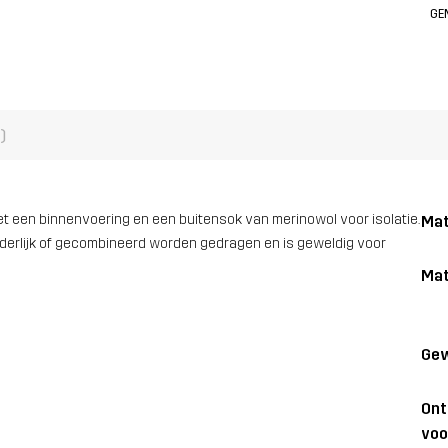
GE
)
t een binnenvoering en een buitensok van merinowol voor isolatie.
Mat
nderlijk of gecombineerd worden gedragen en is geweldig voor
Mat
Gew
On
voo