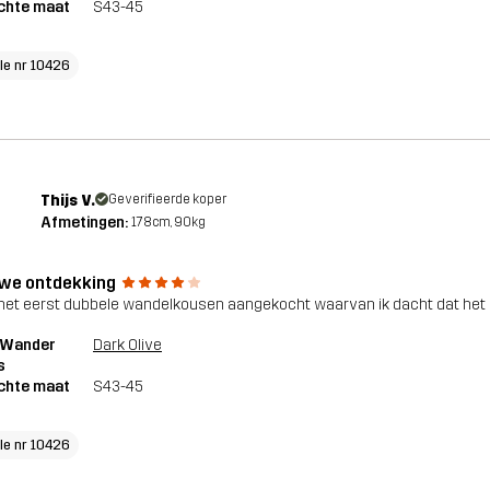
chte maat
S43-45
cle nr 10426
Thijs V.
Geverifieerde koper
Afmetingen:
178cm, 90kg
we ontdekking
het eerst dubbele wandelkousen aangekocht waarvan ik dacht dat het e
1 Wander
Dark Olive
s
chte maat
S43-45
cle nr 10426