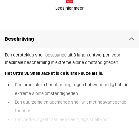
Lees hier meer
Beschrijving
Een eersteklas shell bestaande uit 3 lagen, ontworpen voor
maximale bescherming in extreme alpine omstandigheden.
Het Ultra 3L Shell Jacket is de juiste keuze als je:
Compromisloze bescherming tegen het weer nodig hebt in
extreme alpine omstandigheden
Een duurzame en ademende shell wilt met geavanceerde
functies
De voorkeur geeft aan een veelzijdige shell voor
bergbeklimmen, alpineskiën en expedities