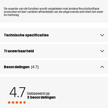
Het model
is 186 cm en draagt L
De waarde van de functies wordt vergeleken met andere RevolutionRace
producten en kan variëren afhankelijk van de uitgevoerde activiteit, het weer
Pasvorm
REGULAR
en hartslag.
Materiaal 1
95% Polyamide (Gerecycled), 5%
Elastaan
Technische specificaties
Materiaal 1
100% Polyester (Gerecycled)
Traceerbaarheid
Achterkant
Materiaal 2
100% Polyamide
Beoordelingen
(4.7)
Materiaal 2
100% Polyester
Achterkant
4.7
Gebaseerd op
3 beoordelingen
Materiaal 3
100% Polyamide (Gerecycled)