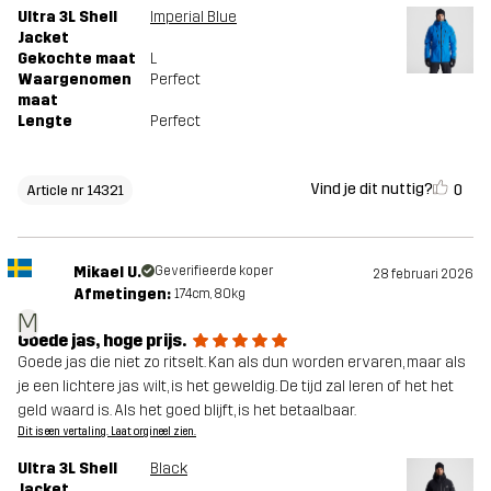
Ultra 3L Shell
Imperial Blue
Jacket
Gekochte maat
L
Waargenomen
Perfect
maat
Lengte
Perfect
Vind je dit nuttig?
0
Article nr 14321
Mikael U.
Geverifieerde koper
28 februari 2026
Afmetingen:
174cm, 80kg
M
Goede jas, hoge prijs.
Goede jas die niet zo ritselt. Kan als dun worden ervaren, maar als
je een lichtere jas wilt, is het geweldig. De tijd zal leren of het het
geld waard is. Als het goed blijft, is het betaalbaar.
Dit is een vertaling. Laat orgineel zien.
Ultra 3L Shell
Black
Jacket