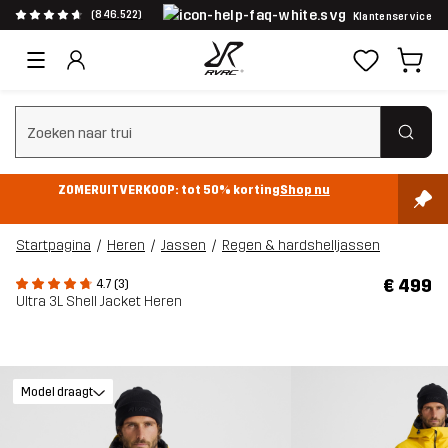
(846.522)
Klantenservice
Zoeken wissen
ZOMERUITVERKOOP: tot 50% korting
Shop nu
Startpagina
Heren
Jassen
Regen & hardshelljassen
€ 499
4.7 (3)
Ultra 3L Shell Jacket Heren
Model draagt