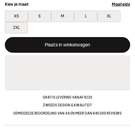
Kies je maat
Maatgids
XS
S
M
L
XL
2XL
Deze knop opent een modal met de bevestiging van een nieuw i
{{size}} niet beschikbaar
Plaats in winkelwagen
GRATIS LEVERING VANAF €120
ZWEEDS DESIGN & KWALITEIT
GEMIDDELDE BEOORDELING VAN 4.6 EN MEER DAN 840.000 REVIEWS