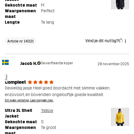
Gekochte maat
M
Waargenomen
Perfect
maat
Lengte
Te lang
Vind je dit nuttig?
1
Article nr 14321
Jacob H.
Geverifieerde koper
28 november 2025
J
Compleet
Geweldig jasje. Heel goed doordacht met slimme vakken,
enzovoort, en bovendien ongelooflijk goede kwaliteit.
Dit is een vertaling. Laat orgineel zien.
Ultra 3L Shell
Yellow
Jacket
Gekochte maat
S
Waargenomen
Te groot
maat