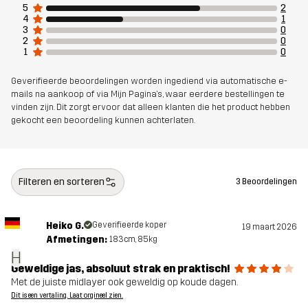
Voering
95% Polyester (Gerecycled), 5%
5
2
4
1
Polyester
3
0
2
0
1
0
Membraan
Waterkolom: 30 000 mm
Ademend vermogen: 25 000 g/m²/24h
Geverifieerde beoordelingen worden ingediend via automatische e-
mails na aankoop of via Mijn Pagina's, waar eerdere bestellingen te
vinden zijn. Dit zorgt ervoor dat alleen klanten die het product hebben
Gewicht
663g in maat Medium
gekocht een beoordeling kunnen achterlaten.
Ontworpen
KLIMMEN & ALPINISME
ALPINESKIËN
voor
Filteren en sorteren
3 Beoordelingen
Artikelnummer
14321_2202
Heiko G.
Geverifieerde koper
19 maart 2026
Afmetingen:
183cm, 85kg
H
Geweldige jas, absoluut strak en praktisch!
Met de juiste midlayer ook geweldig op koude dagen.
Dit is een vertaling. Laat orgineel zien.