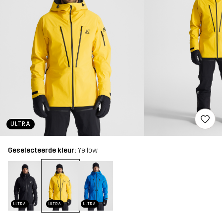
ULTRA
Geselecteerde kleur:
Yellow
ULTRA
ULTRA
ULTRA