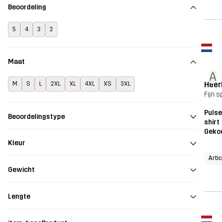
Beoordeling
5
4
3
2
Maat
A
Heer
M
S
L
2XL
XL
4XL
XS
3XL
Fijn 
Pulse
Beoordelingstype
shirt
Geko
Kleur
Artic
Gewicht
Lengte