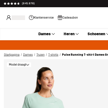
(845.878)
Klantenservice
Cadeaubon
Dames
Heren
Schoenen
Startpagina
Dames
Truien
T-shirts
Pulse Running T-shirt Dames G
Model draagt