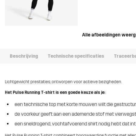
Alle afbeeldingen weer
Beschrijving
Technische specificaties
Traceerb
Lichtgewicht prestaties, ontworpen voor actieve bezigheden.
Het Pulse Running T-shirt is een goede keuze als je:
een technische top met korte mouwen wilt die gestructur
de voorkeur geeft aan een ademende stof met vierwegst
een sneldrogend, vochtafvoerend shirt nodig hebt dat in
Het Pulse Running T-shirt combineert hoogwaardige functie met alle