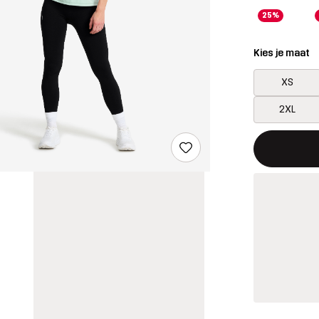
25%
Kies je maat
XS
2XL
Deze knop op
{{size}} niet