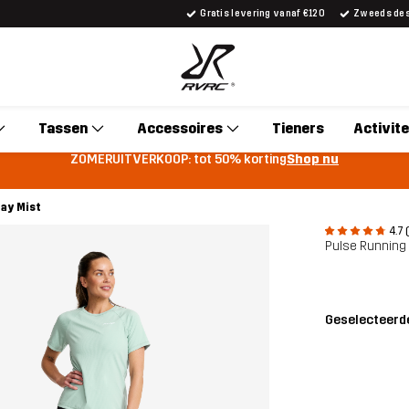
Gratis levering vanaf €120
Zweeds desi
Tassen
Accessoires
Tieners
Activite
ZOMERUITVERKOOP: tot 50% korting
Shop nu
ray Mist
4.7 
Pulse Running
Geselecteerde