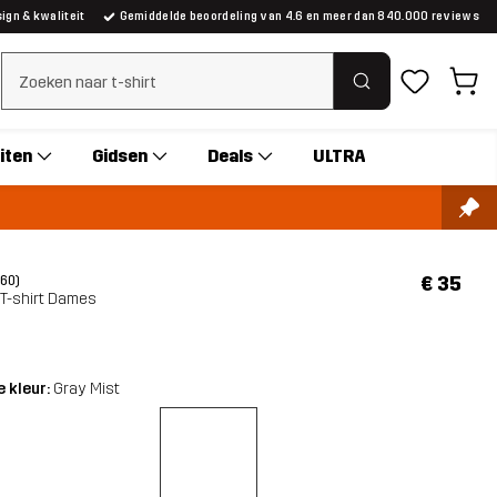
gn & kwaliteit
Gemiddelde beoordeling van 4.6 en meer dan 840.000 reviews
Zoeken wissen
iten
Gidsen
Deals
ULTRA
€ 35
(60)
 T-shirt Dames
 kleur:
Gray Mist