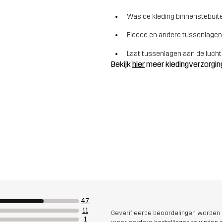
Was de kleding binnenstebuite
Fleece en andere tussenlagen
Laat tussenlagen aan de lucht
Bekijk
hier
meer kledingverzorgin
47
11
Geverifieerde beoordelingen worden i
1