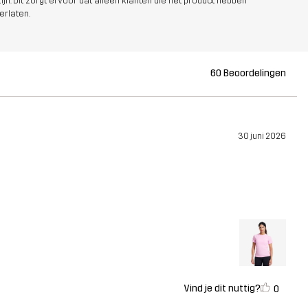
jn. Dit zorgt ervoor dat alleen klanten die het product hebben
erlaten.
60 Beoordelingen
30 juni 2026
Vind je dit nuttig?
0