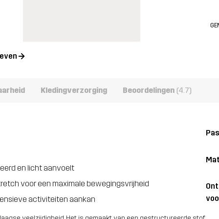
GE
geven
aarheid
Kledingverzorging
Beoordelingen
(4.7)
Pa
Mat
eerd en licht aanvoelt
retch voor een maximale bewegingsvrijheid
On
voo
tensieve activiteiten aankan
daagse veelzijdigheid. Het is gemaakt van een gestructureerde stof