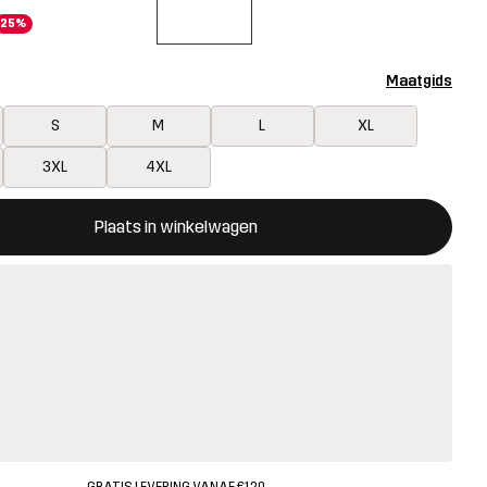
25%
Maatgids
S
M
L
XL
3XL
4XL
ent een modal met de bevestiging van een nieuw item in het wink
 beschikbaar
Plaats in winkelwagen
GRATIS LEVERING VANAF €120