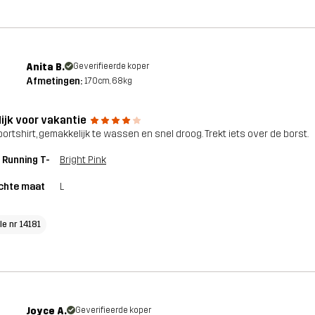
Anita B.
Geverifieerde koper
Afmetingen:
170cm, 68kg
lijk voor vakantie
sportshirt, gemakkelijk te wassen en snel droog. Trekt iets over de borst.
 Running T-
Bright Pink
chte maat
L
le nr 14181
Joyce A.
Geverifieerde koper