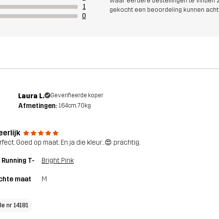
waar eerdere bestellingen te vinden zi
1
gekocht een beoordeling kunnen acht
0
Laura L.
Geverifieerde koper
Afmetingen:
164cm, 70kg
eerlijk
rfect. Goed op maat. En ja die kleur...😍 prachtig.
 Running T-
Bright Pink
chte maat
M
le nr 14181