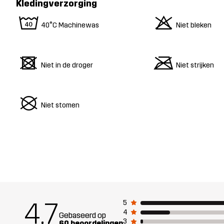
Kledingverzorging
8
o
40°C Machinewas
Niet bleken
d
m
Niet in de droger
Niet strijken
U
Niet stomen
4.7
5
4
Gebaseerd op
3
60 beoordelingen