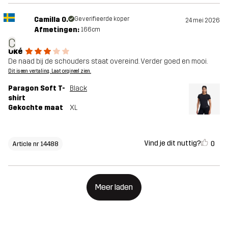
Camilla O.
Geverifieerde koper
24 mei 2026
Afmetingen:
166cm
C
Oké
De naad bij de schouders staat overeind. Verder goed en mooi.
Dit is een vertaling. Laat orgineel zien.
Paragon Soft T-
Black
shirt
Gekochte maat
XL
Vind je dit nuttig?
0
Article nr 14488
Meer laden