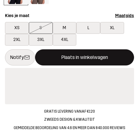
Kies je maat
Maatgids
XS
S
M
L
XL
2XL
3XL
4XL
Deze knop opent een modal met de bevestiging van een nieuw i
{{size}} niet beschikbaar
Notify
Plaats in winkelwagen
GRATIS LEVERING VANAF €120
ZWEEDS DESIGN & KWALITEIT
GEMIDDELDE BEOORDELING VAN 4.6 EN MEER DAN 840.000 REVIEWS