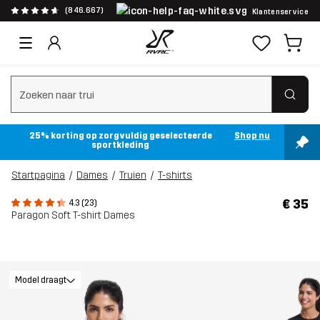
(846.667)
Klantenservice
Zoeken wissen
25% korting op zorgvuldig geselecteerde
Shop nu
sportkleding
Startpagina
Dames
Truien
T-shirts
€ 35
4.3 (23)
Paragon Soft T-shirt Dames
Model draagt