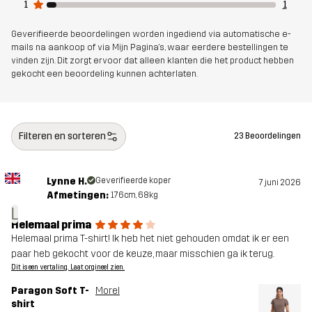
1
1
Geverifieerde beoordelingen worden ingediend via automatische e-
mails na aankoop of via Mijn Pagina's, waar eerdere bestellingen te
vinden zijn. Dit zorgt ervoor dat alleen klanten die het product hebben
gekocht een beoordeling kunnen achterlaten.
Filteren en sorteren
23 Beoordelingen
Lynne H.
Geverifieerde koper
7 juni 2026
Afmetingen:
176cm, 68kg
L
Helemaal prima
Helemaal prima T-shirt! Ik heb het niet gehouden omdat ik er een
paar heb gekocht voor de keuze, maar misschien ga ik terug.
Dit is een vertaling. Laat orgineel zien.
Paragon Soft T-
Morel
shirt