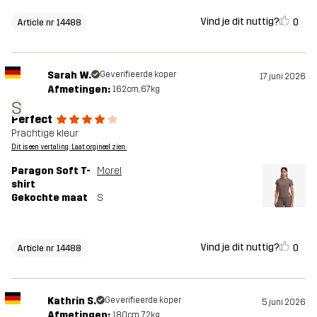
Vind je dit nuttig?
0
Article nr 14488
Sarah W.
Geverifieerde koper
17 juni 2026
Afmetingen:
162cm, 67kg
S
Perfect
Prachtige kleur
Dit is een vertaling. Laat orgineel zien.
Paragon Soft T-
Morel
shirt
Gekochte maat
S
Vind je dit nuttig?
0
Article nr 14488
Kathrin S.
Geverifieerde koper
5 juni 2026
Afmetingen:
180cm, 72kg