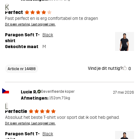
K
Perfect
Past perfect en is erg comfortabel om te dragen
Dit is een vertaling. Laat orgineel zien.
Paragon Soft T-
Black
shirt
Gekochte maat
M
Vind je dit nuttig?
0
Article nr 14488
Lucie R.
Geverifieerde koper
27 mei 2026
Afmetingen:
152cm, 73kg
L
Perfectie
Absoluut het beste T-shirt voor sport dat ik ooit heb gehad.
Dit is een vertaling. Laat orgineel zien.
Paragon Soft T-
Black