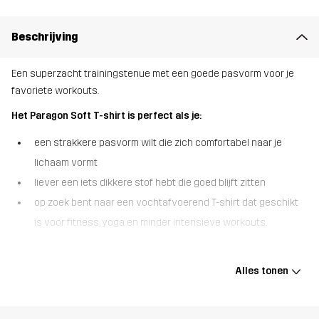
Beschrijving
Een superzacht trainingstenue met een goede pasvorm voor je
favoriete workouts.
Het Paragon Soft T-shirt is perfect als je:
een strakkere pasvorm wilt die zich comfortabel naar je
lichaam vormt
liever een iets dikkere stof hebt die goed blijft zitten
op zoek bent naar een vochtafvoerend T-shirt dat geschikt
is voor fitness, yoga en minder intensieve workouts.
Het Paragon Soft T-shirt is gemaakt voor comfort, beweging en
dagelijks gebruik. De superzachte, rekbare stof voelt heerlijk aan
Alles tonen
tegen je huid, terwijl het vochtafvoerende materiaal je droog
houdt tijdens je favoriete trainingen. De iets dikkere kwaliteit geeft
een ondersteunend gevoel zonder zwaar aan te voelen, waardoor