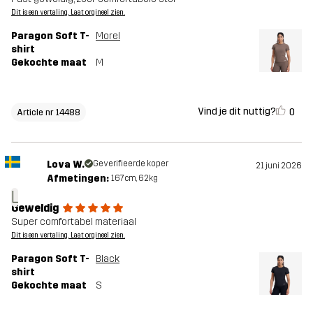
Dit is een vertaling. Laat orgineel zien.
Paragon Soft T-
Morel
shirt
Gekochte maat
M
Vind je dit nuttig?
0
Article nr 14488
Lova W.
Geverifieerde koper
21 juni 2026
Afmetingen:
167cm, 62kg
L
Geweldig
Super comfortabel materiaal
Dit is een vertaling. Laat orgineel zien.
Paragon Soft T-
Black
shirt
Gekochte maat
S