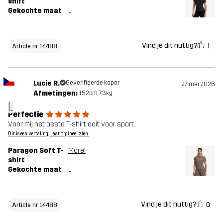
shirt
Gekochte maat
L
Vind je dit nuttig?
1
Article nr 14488
Lucie R.
Geverifieerde koper
27 mei 2026
Afmetingen:
152cm, 73kg
L
Perfectie
Voor mij het beste T-shirt ooit voor sport.
Dit is een vertaling. Laat orgineel zien.
Paragon Soft T-
Morel
shirt
Gekochte maat
L
Vind je dit nuttig?
0
Article nr 14488