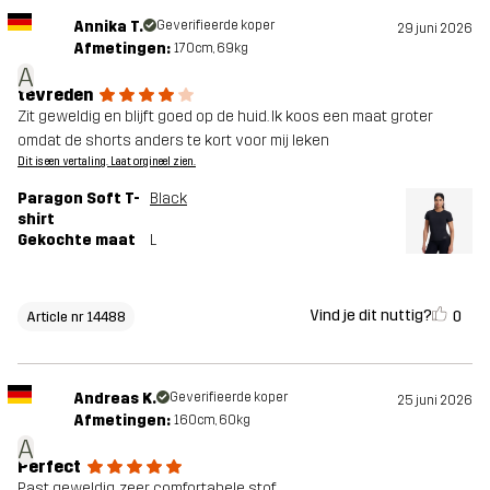
Annika T.
Geverifieerde koper
29 juni 2026
Afmetingen:
170cm, 69kg
A
tevreden
Zit geweldig en blijft goed op de huid. Ik koos een maat groter
omdat de shorts anders te kort voor mij leken
Dit is een vertaling. Laat orgineel zien.
Paragon Soft T-
Black
shirt
Gekochte maat
L
Vind je dit nuttig?
0
Article nr 14488
Andreas K.
Geverifieerde koper
25 juni 2026
Afmetingen:
160cm, 60kg
A
Perfect
Past geweldig, zeer comfortabele stof