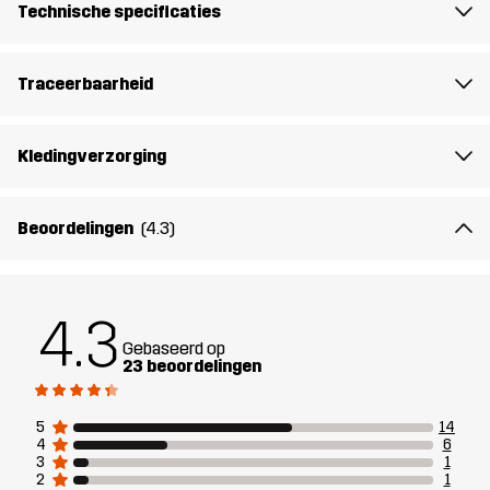
Technische specificaties
hij ideaal is voor fitness, yoga en ontspannen buitenactiviteiten.
Eenvoudig, comfortabel en gemakkelijk te dragen: met dit
trainings-T-shirt voel je je goed bij elke beweging.
Traceerbaarheid
Het model
is 171 cm en draagt S
Kledingverzorging
Pasvorm
SLIM
Beoordelingen
(4.3)
Materiaal
78% Polyester (Gerecycled), 22%
Elastaan
4.3
Ontworpen
HARDLOPEN EN TRAINING
Gebaseerd op
voor
23 beoordelingen
Artikelnummer
14488_2001
5
14
4
6
3
1
2
1