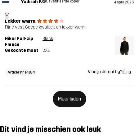
Yadirah F.
Geverifieerde koper
4 april 2026
Y
Lekker warm
Fijne vest. Goede kwaliteit en lekker warm.
Hiker Full-zip
Black
Fleece
Gekochte maat
2XL
Vind je dit nuttig?
0
Article nr 14184
Meer laden
Dit vind je misschien ook leuk