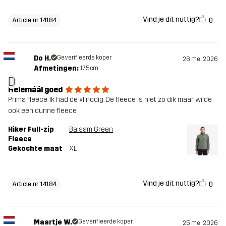
Vind je dit nuttig?
0
Article nr 14184
Do H.
Geverifieerde koper
26 mei 2026
Afmetingen:
175cm
D
Helemáál goed
Prima fleece. Ik had de xl nodig. De fleece is niet zo dik maar wilde
ook een dunne fleece
Hiker Full-zip
Balsam Green
Fleece
Gekochte maat
XL
Vind je dit nuttig?
0
Article nr 14184
Maartje W.
Geverifieerde koper
25 mei 2026