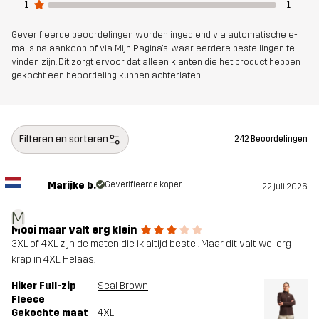
1
1
Duurzaamheid
Bluesign® approved
lees hier
Geverifieerde beoordelingen worden ingediend via automatische e-
mails na aankoop of via Mijn Pagina's, waar eerdere bestellingen te
vinden zijn. Dit zorgt ervoor dat alleen klanten die het product hebben
Ontworpen
ALLROUND
WANDELEN
gekocht een beoordeling kunnen achterlaten.
voor
Artikelnummer
14184_2615
Filteren en sorteren
242 Beoordelingen
Marijke b.
Geverifieerde koper
22 juli 2026
M
Mooi maar valt erg klein
3XL of 4XL zijn de maten die ik altijd bestel. Maar dit valt wel erg
krap in 4XL. Helaas.
Hiker Full-zip
Seal Brown
Fleece
Gekochte maat
4XL