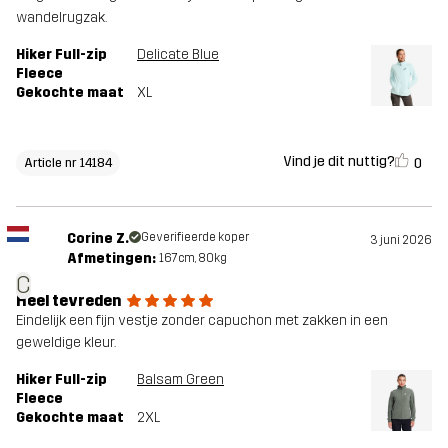
wandelrugzak.
Hiker Full-zip
Delicate Blue
Fleece
Gekochte maat
XL
Vind je dit nuttig?
0
Article nr 14184
Corine Z.
Geverifieerde koper
3 juni 2026
Afmetingen:
167cm, 80kg
C
Heel tevreden
Eindelijk een fijn vestje zonder capuchon met zakken in een
geweldige kleur.
Hiker Full-zip
Balsam Green
Fleece
Gekochte maat
2XL