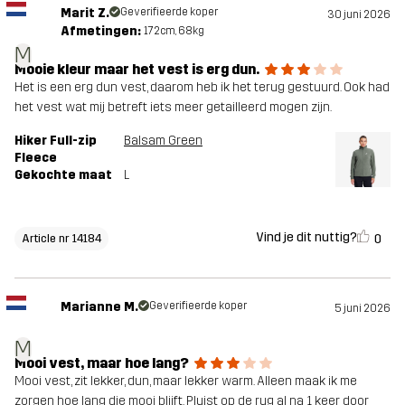
Marit Z.
Geverifieerde koper
30 juni 2026
Afmetingen:
172cm, 68kg
M
Mooie kleur maar het vest is erg dun.
Het is een erg dun vest, daarom heb ik het terug gestuurd. Ook had
het vest wat mij betreft iets meer getailleerd mogen zijn.
Hiker Full-zip
Balsam Green
Fleece
Gekochte maat
L
Vind je dit nuttig?
0
Article nr 14184
Marianne M.
Geverifieerde koper
5 juni 2026
M
Mooi vest, maar hoe lang?
Mooi vest, zit lekker, dun, maar lekker warm. Alleen maak ik me
zorgen hoe lang die mooi blijft. Pluist op de rug al na 1 keer door