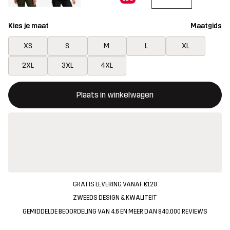
Kies je maat
Maatgids
XS
S
M
L
XL
2XL
3XL
4XL
Deze knop opent een modal met de bevestiging van een nieuw i
{{size}} niet beschikbaar
Plaats in winkelwagen
GRATIS LEVERING VANAF €120
ZWEEDS DESIGN & KWALITEIT
GEMIDDELDE BEOORDELING VAN 4.6 EN MEER DAN 840.000 REVIEWS