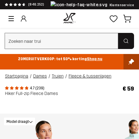
(846.252)
Klantenservice
Zoeken wissen
ZOMERUITVERKOOP: tot 50% korting
Shop nu
Startpagina
Dames
Truien
Fleece & tussenlagen
€ 59
4.7 (239)
Hiker Full-zip Fleece Dames
Model draagt