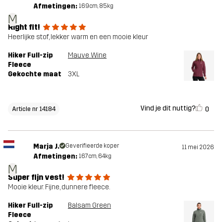
Afmetingen:
169cm, 85kg
M
Right fit!
Heerlijke stof, lekker warm en een mooie kleur
Hiker Full-zip
Mauve Wine
Fleece
Gekochte maat
3XL
Vind je dit nuttig?
0
Article nr 14184
Marja J.
Geverifieerde koper
11 mei 2026
Afmetingen:
167cm, 64kg
M
Super fijn vest!
Mooie kleur. Fijne, dunnere fleece.
Hiker Full-zip
Balsam Green
Fleece