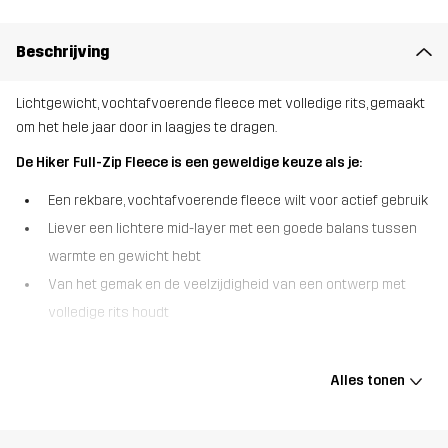
Beschrijving
Lichtgewicht, vochtafvoerende fleece met volledige rits, gemaakt
om het hele jaar door in laagjes te dragen.
De Hiker Full-Zip Fleece is een geweldige keuze als je:
Een rekbare, vochtafvoerende fleece wilt voor actief gebruik
Liever een lichtere mid-layer met een goede balans tussen
warmte en gewicht hebt
Van het gemak en de veelzijdigheid van een ontwerp met
volledige rits houdt
De Hiker Full-Zip Fleece is een zachte, ademende fleece van een
duurzame, vochtafvoerende microfleece die met je meebeweegt.
Alles tonen
Hij is ontworpen om alles aan te kunnen, van kille wandelingen tot
dagelijks woon-werkverkeer, met elastische boorden bij de kraag
en manchetten voor een goede, comfortabele pasvorm. Dankzij de