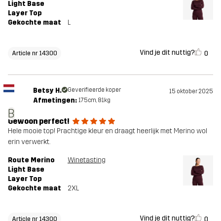
Light Base
Layer Top
Gekochte maat
L
Vind je dit nuttig?
0
Article nr 14300
Betsy H.
Geverifieerde koper
15 oktober 2025
Afmetingen:
175cm, 81kg
B
Gewoon perfect!
Hele mooie top! Prachtige kleur en draagt heerlijk met Merino wol
erin verwerkt.
Route Merino
Winetasting
Light Base
Layer Top
Gekochte maat
2XL
Vind je dit nuttig?
0
Article nr 14300