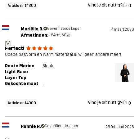
Vind je dit nuttig?
0
Article nr 14300
Mariëlle D.
Geverifieerde koper
4 maart 2026
Afmetingen:
164cm, 68kg
M
Perfect!
Goede pasvorm en warm materiaal. Ik wil geen andere meer!
Route Merino
Black
Light Base
Layer Top
Gekochte maat
L
Vind je dit nuttig?
0
Article nr 14300
Hannie R.
Geverifieerde koper
28 februari 2026