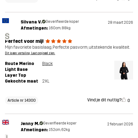
Silvana V.
Geverifieerde koper
28 maart 2026
Afmetingen:
160cm, 88kg
S
Perfect voor mij!
Mijn favoriete basislaag, Perfecte pasvorm, uitstekende kwaliteit.
Dit is een vertaling. Laat orgineel zien.
Route Merino
Black
Light Base
Layer Top
Gekochte maat
2XL
Vind je dit nuttig?
0
Article nr 14300
Jenny M.
Geverifieerde koper
2 februari 2026
Afmetingen:
152cm, 62kg
J