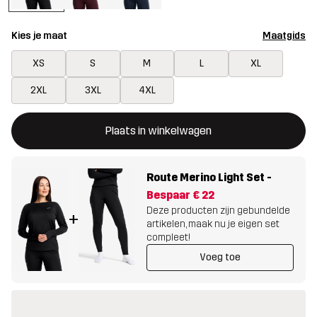
Kies je maat
Maatgids
XS
S
M
L
XL
2XL
3XL
4XL
Deze knop opent een modal met de bevestiging van een nieuw i
{{size}} niet beschikbaar
Plaats in winkelwagen
Route Merino Light Set
-
Bespaar
€ 22
Deze producten zijn gebundelde
+
artikelen, maak nu je eigen set
compleet!
Voeg toe