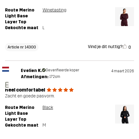
Route Merino
Winetasting
Light Base
Layer Top
Gekochte maat
L
Vind je dit nuttig?
0
Article nr 14300
Evelien K.
Geverifieerde koper
4 maart 2026
Afmetingen:
172cm
E
Heel comfortabel
Zacht en goede pasvorm.
Route Merino
Black
Light Base
Layer Top
Gekochte maat
M