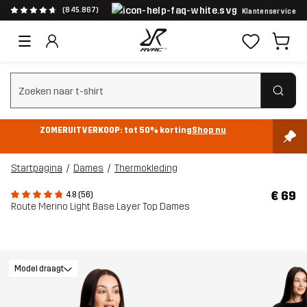
(845.867)
Klantenservice
Zoeken wissen
ZOMERUITVERKOOP: tot 50% korting
Shop nu
Startpagina
Dames
Thermokleding
€ 69
4.8 (56)
Route Merino Light Base Layer Top Dames
Model draagt