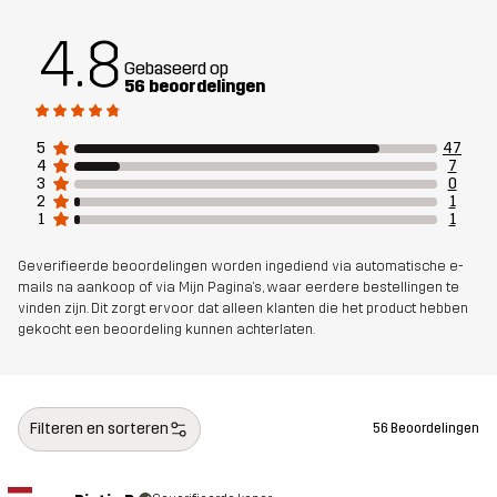
(Gerecycled)
4.8
Gebaseerd op
Gewicht
166g in maat Medium
56 beoordelingen
Ontworpen
ALLROUND
5
47
voor
4
7
3
0
2
1
Artikelnummer
14300_2001
1
1
Geverifieerde beoordelingen worden ingediend via automatische e-
mails na aankoop of via Mijn Pagina's, waar eerdere bestellingen te
vinden zijn. Dit zorgt ervoor dat alleen klanten die het product hebben
gekocht een beoordeling kunnen achterlaten.
Filteren en sorteren
56 Beoordelingen