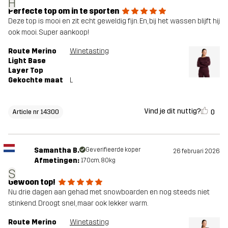
H
Perfecte top om in te sporten
Deze top is mooi en zit echt geweldig fijn. En, bij het wassen blijft hij
ook mooi. Super aankoop!
Route Merino
Winetasting
Light Base
Layer Top
Gekochte maat
L
Vind je dit nuttig?
0
Article nr 14300
Samantha B.
Geverifieerde koper
26 februari 2026
Afmetingen:
170cm, 80kg
S
Gewoon top!
Nu drie dagen aan gehad met snowboarden en nog steeds niet
stinkend. Droogt snel, maar ook lekker warm.
Route Merino
Winetasting