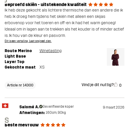
Beproefd skiën - uitstekende kwaliteit
Ik heb deze gekocht als lichtere thermische dan een andere die ik
heb. Ik droeg hem tijdens het skiën met alleen een skijas
erbovenop voor het toeren en off-en ik had het warm genoeg!
Ideaal om in lagen aan te trekken als het kouder is of minder actief
is. Ik hou van de kleur en pasvorm.
Dit is een vertaling. Laat orgineel zien.
Route Merino
Winetasting
Light Base
Layer Top
Gekochte maat
XS
Vind je dit nuttig?
0
Article nr 14300
Salomé A.
Geverifieerde koper
9 maart 2026
Afmetingen:
160cm, 90kg
S
Beste mevrouw