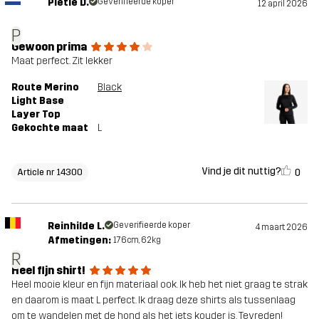
Pietie D.
Geverifieerde koper
12 april 2026
P
Gewoon prima
Maat perfect. Zit lekker
Route Merino
Black
Light Base
Layer Top
Gekochte maat
L
Vind je dit nuttig?
0
Article nr 14300
Reinhilde L.
Geverifieerde koper
4 maart 2026
Afmetingen:
176cm, 62kg
R
Heel fijn shirt!
Heel mooie kleur en fijn materiaal ook. Ik heb het niet graag te strak
en daarom is maat L perfect. Ik draag deze shirts als tussenlaag
om te wandelen met de hond als het iets kouder is. Tevreden!