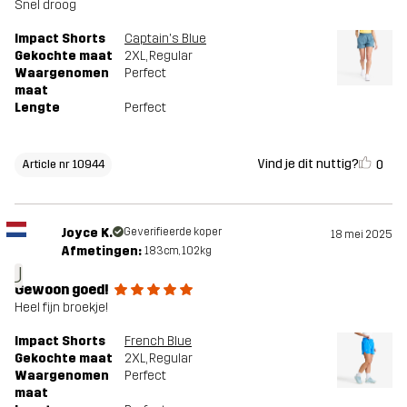
Snel droog
Impact Shorts
Captain's Blue
Gekochte maat
2XL
, Regular
Waargenomen
Perfect
maat
Lengte
Perfect
Vind je dit nuttig?
0
Article nr 10944
Joyce K.
Geverifieerde koper
18 mei 2025
Afmetingen:
183cm, 102kg
J
Gewoon goed!
Heel fijn broekje!
Impact Shorts
French Blue
Gekochte maat
2XL
, Regular
Waargenomen
Perfect
maat