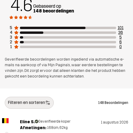
4.6
Gebaseerd op
148 beoordelingen
Ontworpen
HARDLOPEN EN TRAINING
voor
5
101
4
36
Artikelnummer
10944_2001
3
5
2
6
1
0
Geverifieerde beoordelingen worden ingediend via automatische e-
mails na aankoop of via Mijn Pagina's, waar eerdere bestellingen te
vinden zijn. Dit zorgt ervoor dat alleen klanten die het product hebben
gekocht een beoordeling kunnen achterlaten.
Filteren en sorteren
148 Beoordelingen
Eline S.
Geverifieerde koper
1 augustus 2026
Afmetingen:
168cm, 62kg