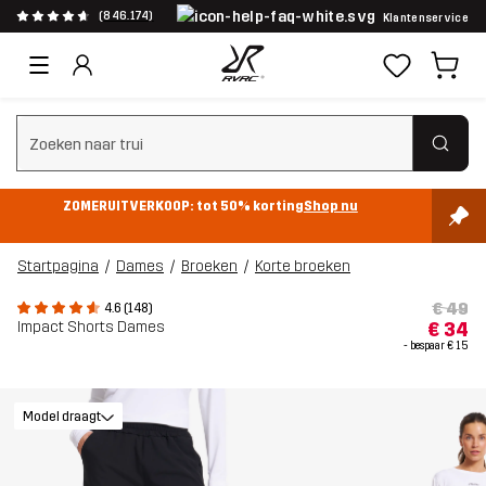
(846.174)
Klantenservice
Zoeken wissen
ZOMERUITVERKOOP: tot 50% korting
Shop nu
Startpagina
Dames
Broeken
Korte broeken
€ 49
4.6 (148)
Impact Shorts Dames
€ 34
- bespaar
€ 15
Model draagt