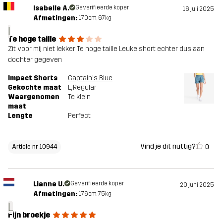
Isabelle A.
Geverifieerde koper
16 juli 2025
Afmetingen:
170cm, 67kg
I
Te hoge taille
Zit voor mij niet lekker Te hoge taille Leuke short echter dus aan
dochter gegeven
Impact Shorts
Captain's Blue
Gekochte maat
L
, Regular
Waargenomen
Te klein
maat
Lengte
Perfect
Vind je dit nuttig?
0
Article nr 10944
Lianne U.
Geverifieerde koper
20 juni 2025
Afmetingen:
176cm, 75kg
L
Fijn broekje