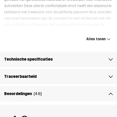
activiteiten. Deze uiterst comfortabele short heeft een elastische
tailleband met trekkoord voor de perfecte pasvorm. Hij is voorzien
van twee handzakken aan de voorkant en een achterzak met rits
voor je telefoon of sleutels. Ren sneller en train harder met de
Impact Shorts zonder in te boeten op comfort.
Alles tonen
Het model
is 174 cm en draagt S, Regular
Pasvorm
REGULAR
Technische specificaties
Materiaal
85% Polyester (Gerecycled), 15%
Traceerbaarheid
Elastaan
Mesh
91% Polyester, 9% Elastaan
Beoordelingen
(4.6)
Duurzaamheid
Details over gerecyclede materialen
lees hier