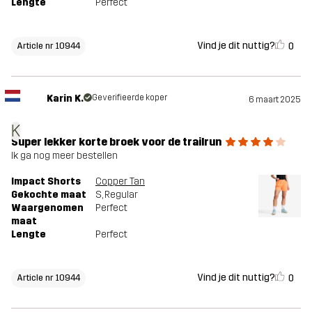
Lengte
Perfect
Vind je dit nuttig?
0
Article nr 10944
Karin K.
Geverifieerde koper
6 maart 2025
K
Super lekker korte broek voor de trailrun
Ik ga nog meer bestellen
Impact Shorts
Copper Tan
Gekochte maat
S
, Regular
Waargenomen
Perfect
maat
Lengte
Perfect
Vind je dit nuttig?
0
Article nr 10944