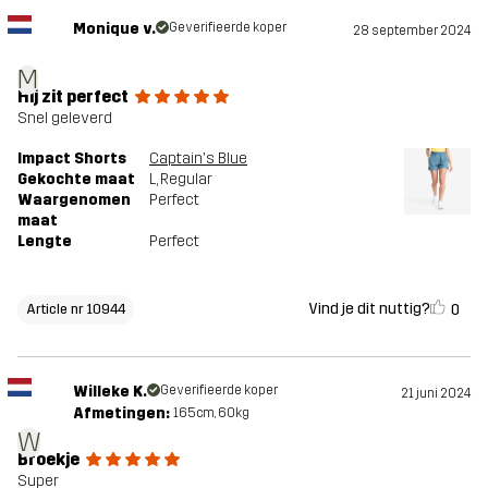
Monique v.
Geverifieerde koper
28 september 2024
M
Hij zit perfect
Snel geleverd
Impact Shorts
Captain's Blue
Gekochte maat
L
, Regular
Waargenomen
Perfect
maat
Lengte
Perfect
Vind je dit nuttig?
0
Article nr 10944
Willeke K.
Geverifieerde koper
21 juni 2024
Afmetingen:
165cm, 60kg
W
Broekje
Super