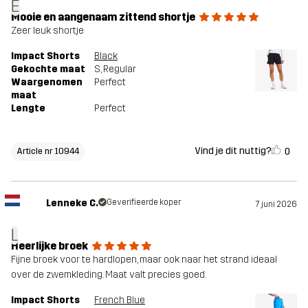
E
Mooie en aangenaam zittend shortje
Zeer leuk shortje
Impact Shorts
Black
Gekochte maat
S
, Regular
Waargenomen
Perfect
maat
Lengte
Perfect
Vind je dit nuttig?
0
Article nr 10944
Lenneke C.
Geverifieerde koper
7 juni 2026
L
Heerlijke broek
Fijne broek voor te hardlopen, maar ook naar het strand ideaal
over de zwemkleding. Maat valt precies goed.
Impact Shorts
French Blue