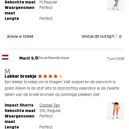
Gekochte maat
M
, Regular
Waargenomen
Perfect
maat
Lengte
Perfect
Vind je dit nuttig?
0
Article nr 10944
Marit S.
Geverifieerde koper
7 juni 2026
M
Lekker broekje
Een lekker broekje om te dragen. Valt soepel en de pasvorm is
goed. Alleen is de stof iets te doorzichtig waardoor je de zwarte
delen van de broek eronder op sommige plekken ziet.
Impact Shorts
Copper Tan
Gekochte maat
3XL
, Regular
Waargenomen
Perfect
maat
Lengte
Perfect