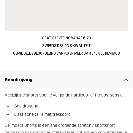
GRATIS LEVERING VANAF €120
ZWEEDS DESIGN & KWALITEIT
GEMIDDELDE BEOORDELING VAN 4.6 EN MEER DAN 840.000 REVIEWS
Beschrijving
Veelzijdige shorts voor je volgende hardloop- of fitness-sessie!
Sneldrogend
Elastische taille met trekkoord
De Impact Shorts is een sneldrogende, stretchy sportshort
gemaakt van gerecycled materiaal en ontworpen voor intensieve