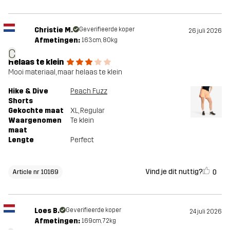
Christie M.
Geverifieerde koper
26 juli 2026
Afmetingen:
163cm, 80kg
C
Helaas te klein
Mooi materiaal, maar helaas te klein
Hike & Dive
Peach Fuzz
Shorts
Gekochte maat
XL
, Regular
Waargenomen
Te klein
maat
Lengte
Perfect
Vind je dit nuttig?
0
Article nr 10169
Loes B.
Geverifieerde koper
24 juli 2026
Afmetingen:
169cm, 72kg