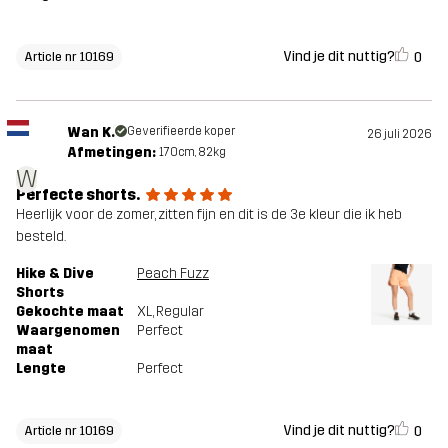
Vind je dit nuttig?
0
Article nr 10169
Wan K.
Geverifieerde koper
26 juli 2026
Afmetingen:
170cm, 82kg
W
Perfecte shorts.
Heerlijk voor de zomer, zitten fijn en dit is de 3e kleur die ik heb
besteld.
Hike & Dive
Peach Fuzz
Shorts
Gekochte maat
XL
, Regular
Waargenomen
Perfect
maat
Lengte
Perfect
Vind je dit nuttig?
0
Article nr 10169