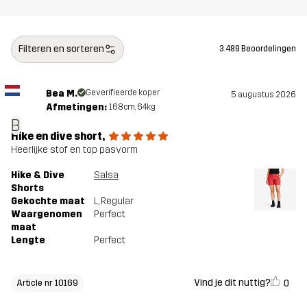
Filteren en sorteren
3.489 Beoordelingen
Bea M.
Geverifieerde koper
5 augustus 2026
Afmetingen:
168cm, 64kg
B
Hike en dive short,
Heerlijke stof en top pasvorm
Hike & Dive
Salsa
Shorts
Gekochte maat
L
, Regular
Waargenomen
Perfect
maat
Lengte
Perfect
Vind je dit nuttig?
0
Article nr 10169