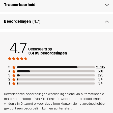
Materiaal 1
77% Polyester (Gerecycled), 15% Katoen,
Traceerbaarheid
8% Elastaan
Beoordelingen
(4.7)
Voering
95% Polyester (Gerecycled), 5%
Polyester
4.7
Duurzaamheid
Details over gerecyclede materialen
lees hier
Gebaseerd op
3.489 beoordelingen
Bluesign® approved
lees hier
5
2.705
4
591
Ontworpen
ALLROUND
WANDELEN
3
125
voor
2
34
1
34
Artikelnummer
10169_2001
Geverifieerde beoordelingen worden ingediend via automatische e-
mails na aankoop of via Mijn Pagina's, waar eerdere bestellingen te
vinden zijn. Dit zorgt ervoor dat alleen klanten die het product hebben
gekocht een beoordeling kunnen achterlaten.