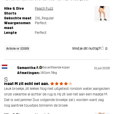
Hike & Dive
Peach Fuzz
Shorts
Gekochte maat
2XL
, Regular
Waargenomen
Perfect
maat
Lengte
Perfect
Vind je dit nuttig?
0
Article nr 10169
Samantha F.
Geverifieerde koper
31 juli 2026
Afmetingen:
160cm, 74kg
S
Maat M zit echt net aan.
Leuk broekje, zit lekker. Nog niet uitgetest rondom water, aangezien
onze vakantie al achter de rug is. Hij zit wel net aan een maatje M.
Dat is wel jammer. Dus volgende broekje zal L worden want zag
nog aantrek touwtjes binnenin de broek.