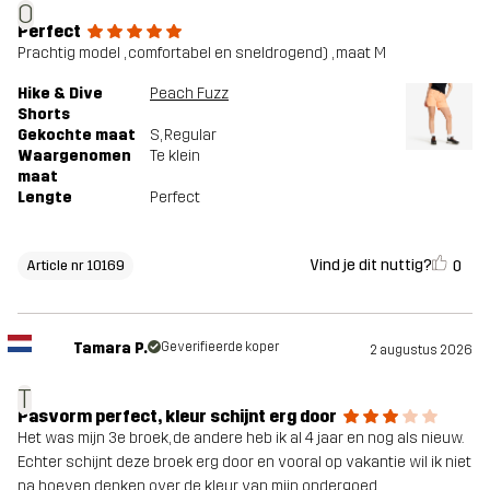
O
Perfect
Prachtig model , comfortabel en sneldrogend) , maat M
Hike & Dive
Peach Fuzz
Shorts
Gekochte maat
S
, Regular
Waargenomen
Te klein
maat
Lengte
Perfect
Vind je dit nuttig?
0
Article nr 10169
Tamara P.
Geverifieerde koper
2 augustus 2026
T
Pasvorm perfect, kleur schijnt erg door
Het was mijn 3e broek, de andere heb ik al 4 jaar en nog als nieuw.
Echter schijnt deze broek erg door en vooral op vakantie wil ik niet
na hoeven denken over de kleur van mijn ondergoed.