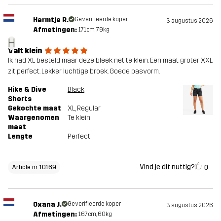
Harmtje R.
Geverifieerde koper
3 augustus 2026
Afmetingen:
171cm, 79kg
H
Valt klein
Ik had XL besteld maar deze bleek net te klein. Een maat groter XXL
zit perfect. Lekker luchtige broek. Goede pasvorm.
Hike & Dive
Black
Shorts
Gekochte maat
XL
, Regular
Waargenomen
Te klein
maat
Lengte
Perfect
Vind je dit nuttig?
0
Article nr 10169
Oxana J.
Geverifieerde koper
3 augustus 2026
Afmetingen:
167cm, 60kg