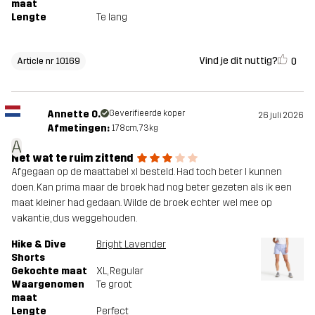
maat
Lengte
Te lang
Vind je dit nuttig?
0
Article nr 10169
Annette O.
Geverifieerde koper
26 juli 2026
Afmetingen:
178cm, 73kg
A
Net wat te ruim zittend
Afgegaan op de maattabel xl besteld. Had toch beter l kunnen
doen. Kan prima maar de broek had nog beter gezeten als ik een
maat kleiner had gedaan. Wilde de broek echter wel mee op
vakantie, dus weggehouden.
Hike & Dive
Bright Lavender
Shorts
Gekochte maat
XL
, Regular
Waargenomen
Te groot
maat
Lengte
Perfect