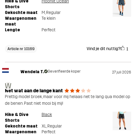
Hike & Dive
Moonlit Ocean
Shorts
Gekochte maat
M
, Regular
Waargenomen
Te klein
maat
Lengte
Perfect
Vind je dit nuttig?
1
Article nr 10169
Wendela T.
Geverifieerde koper
27 juli 2026
W
Net wat aan de lange kant
Prettig model broek, maar voor mij helaas net te lang qua model op
de benen. Past niet mooi bij mij!
Hike & Dive
Black
Shorts
Gekochte maat
XL
, Regular
Waargenomen
Perfect