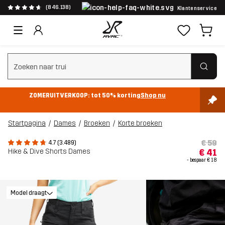
(846.138)
Klantenservice
Zoeken wissen
ZOMERUITVERKOOP: tot 50% korting
Shop nu
Startpagina
Dames
Broeken
Korte broeken
€ 59
4.7 (3.489)
Hike & Dive Shorts Dames
€ 41
- bespaar
€ 18
Model draagt