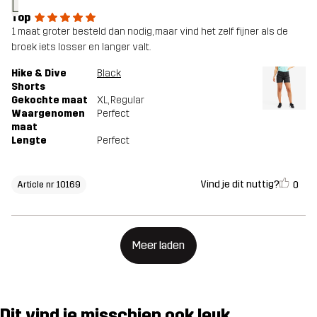
L
Top
1 maat groter besteld dan nodig, maar vind het zelf fijner als de
broek iets losser en langer valt.
Hike & Dive
Black
Shorts
Gekochte maat
XL
, Regular
Waargenomen
Perfect
maat
Lengte
Perfect
Vind je dit nuttig?
0
Article nr 10169
Meer laden
Dit vind je misschien ook leuk