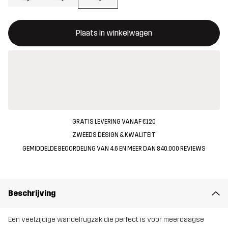
Deze knop opent een modal met de bevestiging van een nieuw i
{{size}} niet beschikbaar
Plaats in winkelwagen
GRATIS LEVERING VANAF €120
ZWEEDS DESIGN & KWALITEIT
GEMIDDELDE BEOORDELING VAN 4.6 EN MEER DAN 840.000 REVIEWS
Beschrijving
Een veelzijdige wandelrugzak die perfect is voor meerdaagse