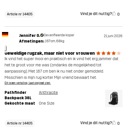
Vind je dit nuttig?
0
Article nr 14405
Jennifer G.
Geverifieerde koper
21 juni 2026
Afmetingen:
167cm, 68kg
J
Geweldige rugzak, maar niet voor vrouwen
Ik vind het super mooi en praktisch en ik vind het erg jammer dat
het te groot voor me was (ondanks de mogelijkheid tot
aanpassing). Met 167 cm ben ik nu niet onder gemiddeld.
Misschien is mijn rug korter. Mijn vriend bewaart het.
Dit is een vertaling. Laat orgineel zien.
Pathfinder
Anthracite
Backpack 36L
Gekochte maat
One Size
Vind je dit nuttig?
0
Article nr 14405