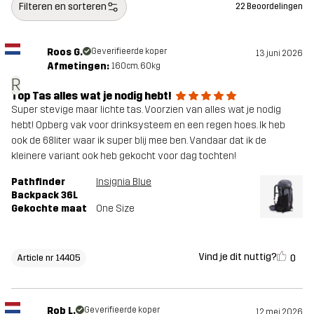
Filteren en sorteren
22 Beoordelingen
Materiaal 2
100% Polyamide (Gerecycled)
Roos G.
Geverifieerde koper
13 juni 2026
Voering
100% Polyester (Gerecycled)
Afmetingen:
160cm, 60kg
R
Gewicht
1750g
Top Tas alles wat je nodig hebt!
Super stevige maar lichte tas. Voorzien van alles wat je nodig
hebt! Opberg vak voor drinksysteem en een regen hoes. Ik heb
Duurzaamheid
Bluesign® approved
lees hier
ook de 68liter waar ik super blij mee ben. Vandaar dat ik de
kleinere variant ook heb gekocht voor dag tochten!
Ontworpen
WANDELEN
Pathfinder
Insignia Blue
voor
Backpack 36L
Gekochte maat
One Size
Artikelnummer
14405_2243
Vind je dit nuttig?
0
Article nr 14405
Rob L.
Geverifieerde koper
12 mei 2026