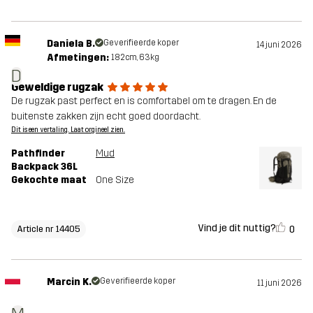
Daniela B.
Geverifieerde koper
14 juni 2026
Afmetingen:
182cm, 63kg
D
Geweldige rugzak
De rugzak past perfect en is comfortabel om te dragen. En de
buitenste zakken zijn echt goed doordacht.
Dit is een vertaling. Laat orgineel zien.
Pathfinder
Mud
Backpack 36L
Gekochte maat
One Size
Vind je dit nuttig?
0
Article nr 14405
Marcin K.
Geverifieerde koper
11 juni 2026