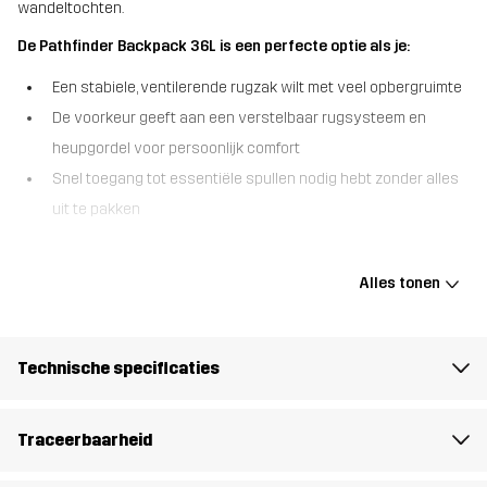
wandeltochten.
De Pathfinder Backpack 36L is een perfecte optie als je:
Een stabiele, ventilerende rugzak wilt met veel opbergruimte
De voorkeur geeft aan een verstelbaar rugsysteem en
heupgordel voor persoonlijk comfort
Snel toegang tot essentiële spullen nodig hebt zonder alles
uit te pakken
De Pathfinder Backpack 36L heeft de ruimte en functies die je
nodig hebt om comfortabel meerdaagse trektochten te maken. Het
Alles tonen
combineert een strak, functioneel ontwerp met een verstelbaar
intern aluminium frame en een ventilerend rugpaneel van gaas
dat vochtophoping minimaliseert. Een ruim hoofdcompartiment
Technische specificaties
met zowel een opening aan de bovenkant als aan de voorkant,
plus een gesplitst onderste gedeelte met een horizontale
ritssluiting, maakt inpakken en organiseren moeiteloos. Met
Traceerbaarheid
meerdere verstelbanden en een heupgordel kun je de lading dicht
tegen je lichaam trekken voor maximale stabiliteit onderweg. De