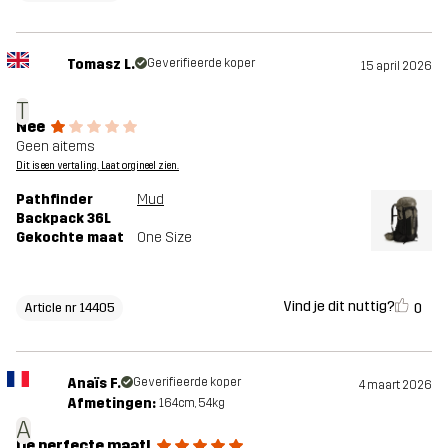
Tomasz L.
Geverifieerde koper
15 april 2026
T
Nee
Geen aitems
Dit is een vertaling. Laat orgineel zien.
Pathfinder
Mud
Backpack 36L
Gekochte maat
One Size
Vind je dit nuttig?
0
Article nr 14405
Anaïs F.
Geverifieerde koper
4 maart 2026
Afmetingen:
164cm, 54kg
A
De perfecte maat!