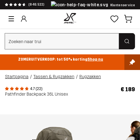
(846.522)
Klantenservice
Zoeken wissen
ZOMERUITVERKOOP: tot 50% korting
Shop nu
Startpagina
Tassen & Rugzakken
Rugzakken
€ 189
4.7 (22)
Pathfinder Backpack 36L Unisex