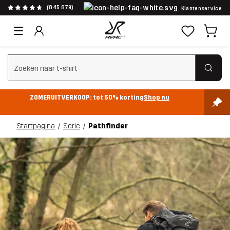
(845.879)
Klantenservice
Zoeken wissen
ZOMERUITVERKOOP: tot 50% korting
Shop nu
Startpagina
Serie
Pathfinder