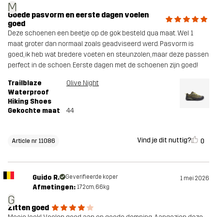
M
Goede pasvorm en eerste dagen voelen
goed
Deze schoenen een beetje op de gok besteld qua maat. Wel 1
maat groter dan normaal zoals geadviseerd werd. Pasvorm is
goed, ik heb wat bredere voeten en steunzolen, maar deze passen
perfect in de schoen. Eerste dagen met de schoenen zijn goed!
Trailblaze
Olive Night
Waterproof
Hiking Shoes
Gekochte maat
44
Vind je dit nuttig?
0
Article nr 11086
Guido R.
Geverifieerde koper
1 mei 2026
Afmetingen:
172cm, 66kg
G
Zitten goed