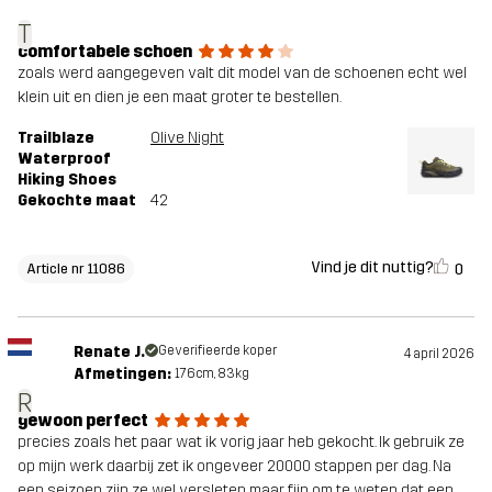
T
comfortabele schoen
zoals werd aangegeven valt dit model van de schoenen echt wel
klein uit en dien je een maat groter te bestellen.
Trailblaze
Olive Night
Waterproof
Hiking Shoes
Gekochte maat
42
Vind je dit nuttig?
0
Article nr 11086
Renate J.
Geverifieerde koper
4 april 2026
Afmetingen:
176cm, 83kg
R
gewoon perfect
precies zoals het paar wat ik vorig jaar heb gekocht. Ik gebruik ze
op mijn werk daarbij zet ik ongeveer 20000 stappen per dag. Na
een seizoen zijn ze wel versleten maar fijn om te weten dat een