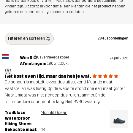
mails na aankoop of via Mijn Pagina's, waar eerdere bestellingen te
vinden zijn. Dit zorgt ervoor dat alleen klanten die het product hebben
Bovenwerk
100% Polyester
gekocht een beoordeling kunnen achterlaten.
Middenzool
100% Ethylene-vinyl Acetate
Filteren en sorteren
284 Beoordelingen
Buitenzool
100% Rubber
Wim R.
Geverifieerde koper
Gewicht
334g
24 juli 2026
Afmetingen:
180cm, 100kg
W
Ontworpen
WANDELEN
ALLROUND
Het kost even tijd, maar dan heb je wat.
voor
De schoen is mooi, zit lekker dus uitstekend. Maar de maat
vaststellen was lastig. Op de website stond doe een maat groter.
Maar 1 maat was niet genoeg, dus ruilen. Jammer. En de
Artikelnummer
11086_2798
ruilprocedure duurt echt te lang. Niet RVRC waardig.
Trailblaze
Moonlit Ocean
Waterproof
Hiking Shoes
Gekochte maat
44