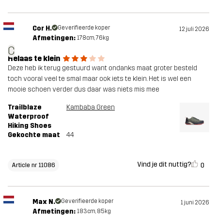
Cor H.
Geverifieerde koper
12 juli 2026
Afmetingen:
178cm, 76kg
C
Helaas te klein
Deze heb ik terug gestuurd want ondanks maat groter besteld
toch vooral veel te smal maar ook iets te klein. Het is wel een
mooie schoen verder dus daar was niets mis mee
Trailblaze
Kambaba Green
Waterproof
Hiking Shoes
Gekochte maat
44
Vind je dit nuttig?
0
Article nr 11086
Max N.
Geverifieerde koper
1 juni 2026
Afmetingen:
183cm, 85kg