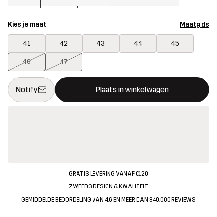
Kies je maat
Maatgids
41
42
43
44
45
46
47
Deze knop opent een modal met de bevestiging van een nieuw i
{{size}} niet beschikbaar
Notify
Plaats in winkelwagen
GRATIS LEVERING VANAF €120
ZWEEDS DESIGN & KWALITEIT
GEMIDDELDE BEOORDELING VAN 4.6 EN MEER DAN 840.000 REVIEWS