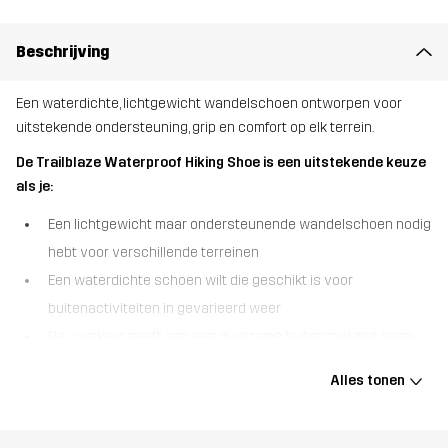
Beschrijving
Een waterdichte, lichtgewicht wandelschoen ontworpen voor
uitstekende ondersteuning, grip en comfort op elk terrein.
De Trailblaze Waterproof Hiking Shoe is een uitstekende keuze
als je:
Een lichtgewicht maar ondersteunende wandelschoen nodig
hebt voor verschillende terreinen
Een waterdichte schoen wilt die geschikt is voor
buitenactiviteiten in gevarieerd weer
De voorkeur geeft aan een duurzame buitenzool met hoge
grip voor extra stabiliteit op het pad
Alles tonen
De Trailblaze Waterproof Hiking Shoe is gemaakt voor avontuur en
combineert comfort, duurzaamheid en bescherming in één