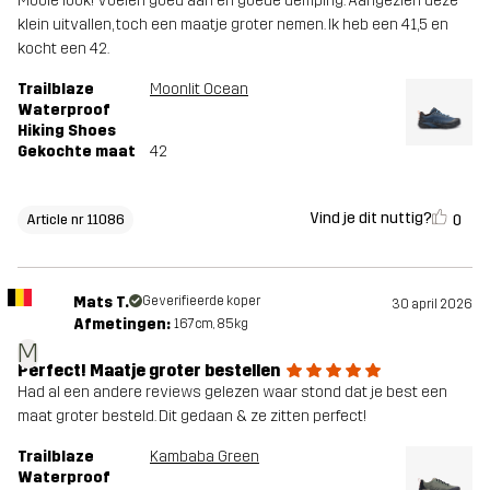
Mooie look! Voelen goed aan en goede demping. Aangezien deze
klein uitvallen, toch een maatje groter nemen. Ik heb een 41,5 en
kocht een 42.
Trailblaze
Moonlit Ocean
Waterproof
Hiking Shoes
Gekochte maat
42
Vind je dit nuttig?
0
Article nr 11086
Mats T.
Geverifieerde koper
30 april 2026
Afmetingen:
167cm, 85kg
M
Perfect! Maatje groter bestellen
Had al een andere reviews gelezen waar stond dat je best een
maat groter besteld. Dit gedaan & ze zitten perfect!
Trailblaze
Kambaba Green
Waterproof