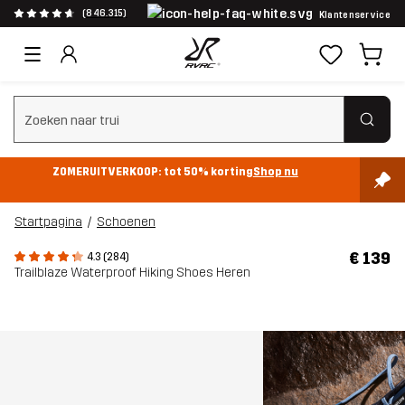
(846.315)
Klantenservice
Zoeken wissen
ZOMERUITVERKOOP: tot 50% korting
Shop nu
Startpagina
Schoenen
€ 139
4.3 (284)
Trailblaze Waterproof Hiking Shoes Heren