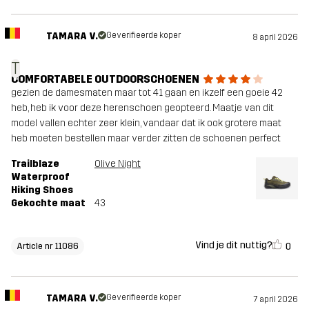
TAMARA V.
Geverifieerde koper
8 april 2026
T
COMFORTABELE OUTDOORSCHOENEN
gezien de damesmaten maar tot 41 gaan en ikzelf een goeie 42
heb, heb ik voor deze herenschoen geopteerd. Maatje van dit
model vallen echter zeer klein, vandaar dat ik ook grotere maat
heb moeten bestellen maar verder zitten de schoenen perfect
Trailblaze
Olive Night
Waterproof
Hiking Shoes
Gekochte maat
43
Vind je dit nuttig?
0
Article nr 11086
TAMARA V.
Geverifieerde koper
7 april 2026