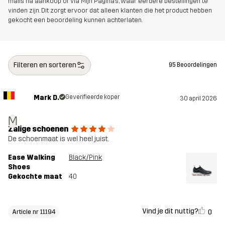
mails na aankoop of via Mijn Pagina's, waar eerdere bestellingen te
vinden zijn. Dit zorgt ervoor dat alleen klanten die het product hebben
gekocht een beoordeling kunnen achterlaten.
Artikelnummer
11194_2706
Filteren en sorteren
95 Beoordelingen
Mark D.
Geverifieerde koper
30 april 2026
M
Zalige schoenen
De schoenmaat is wel heel juist.
Ease Walking
Black/Pink
Shoes
Gekochte maat
40
Vind je dit nuttig?
0
Article nr 11194