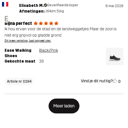
Elisabeth M.
Geverifieerde koper
6 mei 2026
Afmetingen:
164cm, 51kg
E
Bijna perfect
Ik hou ervan voor de stad en de landweggetjes Maar de zool is
niet erg gripvol op gladde grond
Dit is een vertaling. Laat orgineel zien.
Ease Walking
Black/Pink
Shoes
Gekochte maat
39
Vind je dit nuttig?
0
Article nr 11194
Meer laden