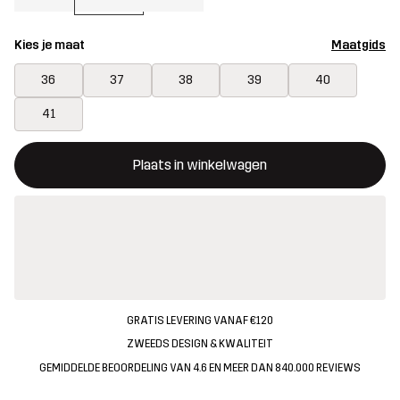
Kies je maat
Maatgids
36
37
38
39
40
41
Deze knop opent een modal met de bevestiging van een nieuw i
{{size}} niet beschikbaar
Plaats in winkelwagen
GRATIS LEVERING VANAF €120
ZWEEDS DESIGN & KWALITEIT
GEMIDDELDE BEOORDELING VAN 4.6 EN MEER DAN 840.000 REVIEWS