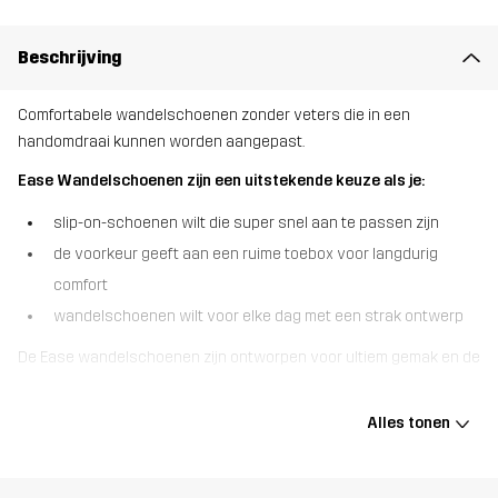
Beschrijving
Comfortabele wandelschoenen zonder veters die in een
handomdraai kunnen worden aangepast.
Ease Wandelschoenen zijn een uitstekende keuze als je:
slip-on-schoenen wilt die super snel aan te passen zijn
de voorkeur geeft aan een ruime toebox voor langdurig
comfort
wandelschoenen wilt voor elke dag met een strak ontwerp
De Ease wandelschoenen zijn ontworpen voor ultiem gemak en de
hele dag door comfort. Met het slimme Fitgo-systeem van deze
schoenen kun je je pasvorm direct fijn afstellen - een snelle draai
Alles tonen
aan de draaiknop is alles wat je nodig hebt om de druk altijd
gelijkmatig te verdelen. Dankzij het stretchgebreide ““sok””-
bovenwerk zijn ze gemakkelijk aan te trekken en voelen ze