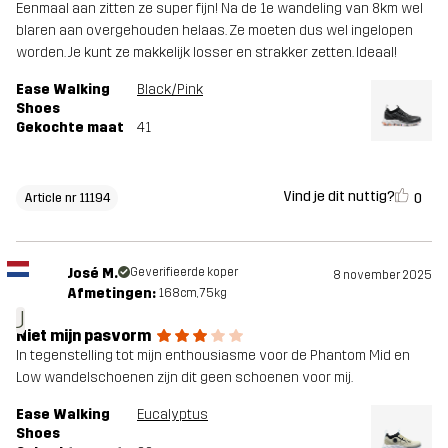
Eenmaal aan zitten ze super fijn! Na de 1e wandeling van 8km wel
blaren aan overgehouden helaas. Ze moeten dus wel ingelopen
worden. Je kunt ze makkelijk losser en strakker zetten. Ideaal!
Ease Walking
Black/Pink
Shoes
Gekochte maat
41
Vind je dit nuttig?
0
Article nr 11194
José M.
Geverifieerde koper
8 november 2025
Afmetingen:
168cm, 75kg
J
Niet mijn pasvorm
In tegenstelling tot mijn enthousiasme voor de Phantom Mid en
Low wandelschoenen zijn dit geen schoenen voor mij.
Ease Walking
Eucalyptus
Shoes