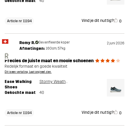
Gekochte maat
40
Vind je dit nuttig?
0
Article nr 11194
Romy R.
Geverifieerde koper
2 juni 2026
Afmetingen:
160cm, 57kg
R
Precies de juiste maat en mooie schoenen
Redelijk formaat en goede kwaliteit
Dit is een vertaling. Laat orgineel zien.
Ease Walking
Stormy Weather
Shoes
Gekochte maat
40
Vind je dit nuttig?
0
Article nr 11194