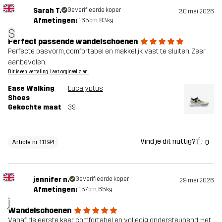
Sarah T.
Geverifieerde koper
30 mei 2026
Afmetingen:
165cm, 83kg
S
Perfect passende wandelschoenen
Perfecte pasvorm, comfortabel en makkelijk vast te sluiten. Zeer
aanbevolen.
Dit is een vertaling. Laat orgineel zien.
Ease Walking
Eucalyptus
Shoes
Gekochte maat
39
Vind je dit nuttig?
0
Article nr 11194
jennifer n.
Geverifieerde koper
29 mei 2026
Afmetingen:
157cm, 65kg
j
Wandelschoenen
Vanaf de eerste keer comfortabel en volledig ondersteunend. Het