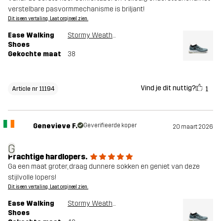
verstelbare pasvormmechanisme is briljant!
Dit is een vertaling. Laat orgineel zien.
Ease Walking
Stormy Weather
Shoes
Gekochte maat
38
Vind je dit nuttig?
1
Article nr 11194
Genevieve F.
Geverifieerde koper
20 maart 2026
G
Prachtige hardlopers.
Ga een maat groter, draag dunnere sokken en geniet van deze
stijlvolle lopers!
Dit is een vertaling. Laat orgineel zien.
Ease Walking
Stormy Weather
Shoes