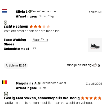
Silvia L.
Geverifieerde koper
19 april 2026
Afmetingen:
168cm, 70kg
S
Lichte schoen
Valt iets smaller dan andere modellen
Ease Walking
Black/Pink
Shoes
Gekochte maat
37
Vind je dit nuttig?
0
Article nr 11194
Marjolaine A.
Geverifieerde koper
11 april 2026
Afmetingen:
180cm
M
Lastig aantrekken, schoenlepel is wel nodig
Lastig om erin te komen, moeilijker dan verwacht en gehoopt.