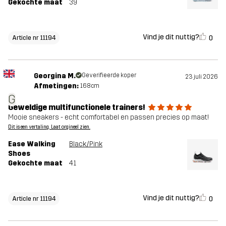
Gekochte maat
39
Vind je dit nuttig?
0
Article nr 11194
Georgina M.
Geverifieerde koper
23 juli 2026
Afmetingen:
168cm
G
Geweldige multifunctionele trainers!
Mooie sneakers - echt comfortabel en passen precies op maat!
Dit is een vertaling. Laat orgineel zien.
Ease Walking
Black/Pink
Shoes
Gekochte maat
41
Vind je dit nuttig?
0
Article nr 11194