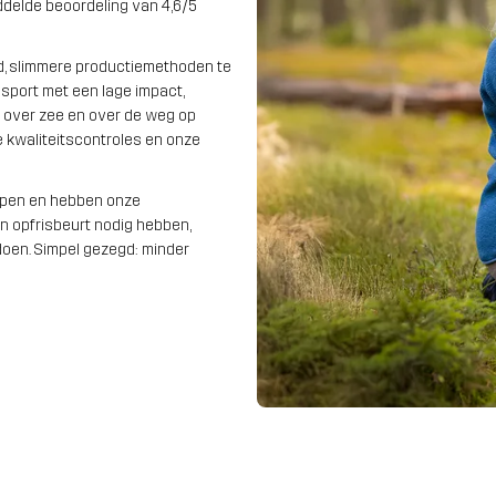
delde beoordeling van 4,6/5
, slimmere productiemethoden te
nsport met een lage impact,
t over zee en over de weg op
 kwaliteitscontroles en onze
open en hebben onze
en opfrisbeurt nodig hebben,
doen. Simpel gezegd: minder