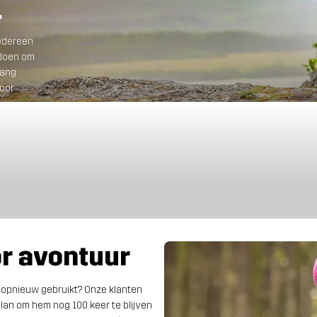
.
iedereen
 doen om
lang
voor
or avontuur
s opnieuw gebruikt? Onze klanten
an om hem nog 100 keer te blijven