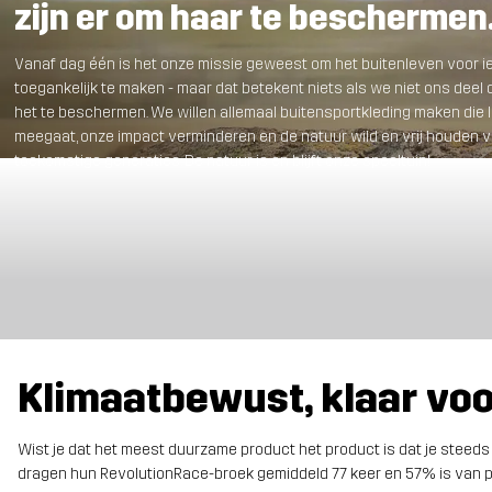
zijn er om haar te beschermen
Vanaf dag één is het onze missie geweest om het buitenleven voor 
toegankelijk te maken - maar dat betekent niets als we niet ons deel
het te beschermen. We willen allemaal buitensportkleding maken die 
meegaat, onze impact verminderen en de natuur wild en vrij houden 
toekomstige generaties. De natuur is en blijft onze speeltuin!
Klimaatbewust, klaar vo
Wist je dat het meest duurzame product het product is dat je steed
dragen hun RevolutionRace-broek gemiddeld 77 keer en 57% is van pl