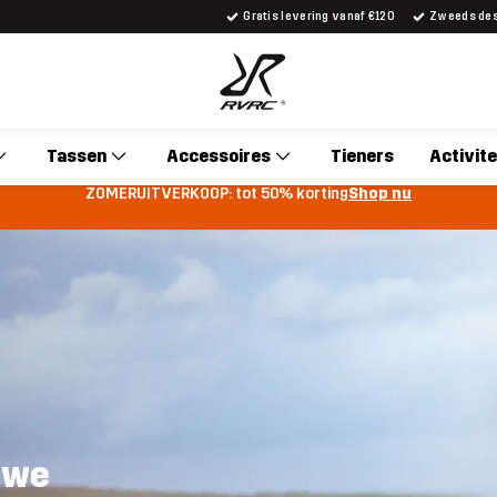
Gratis levering vanaf €120
Zweeds desi
Tassen
Accessoires
Tieners
Activite
ZOMERUITVERKOOP: tot 50% korting
Shop nu
n we