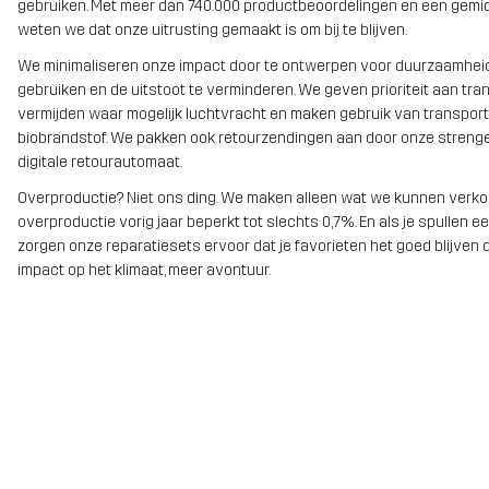
gebruiken. Met meer dan 740.000 productbeoordelingen en een gemid
weten we dat onze uitrusting gemaakt is om bij te blijven.
We minimaliseren onze impact door te ontwerpen voor duurzaamheid
gebruiken en de uitstoot te verminderen. We geven prioriteit aan tra
vermijden waar mogelijk luchtvracht en maken gebruik van transpor
biobrandstof. We pakken ook retourzendingen aan door onze strenge
digitale retourautomaat.
Overproductie? Niet ons ding. We maken alleen wat we kunnen verk
overproductie vorig jaar beperkt tot slechts 0,7%. En als je spullen e
zorgen onze reparatiesets ervoor dat je favorieten het goed blijven 
impact op het klimaat, meer avontuur.