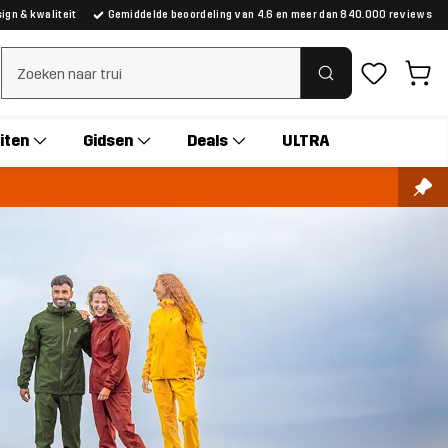
gn & kwaliteit
Gemiddelde beoordeling van 4.6 en meer dan 840.000 reviews
Zoeken wissen
iten
Gidsen
Deals
ULTRA