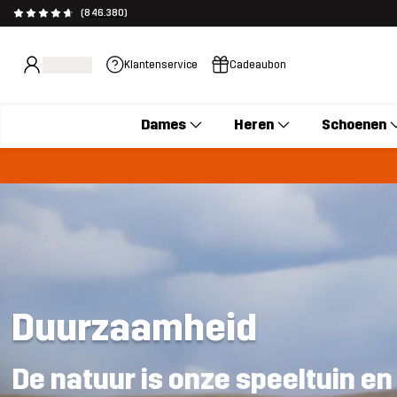
(846.380)
Klantenservice
Cadeaubon
Dames
Heren
Schoenen
Duurzaamheid
De natuur is onze speeltuin e