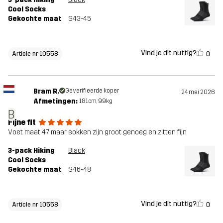
Cool Socks
Gekochte maat
S43-45
Vind je dit nuttig?
0
Article nr 10558
Bram R.
Geverifieerde koper
24 mei 2026
Afmetingen:
181cm, 99kg
B
Fijne fit
Voet maat 47 maar sokken zijn groot genoeg en zitten fijn
3-pack Hiking
Black
Cool Socks
Gekochte maat
S46-48
Vind je dit nuttig?
0
Article nr 10558