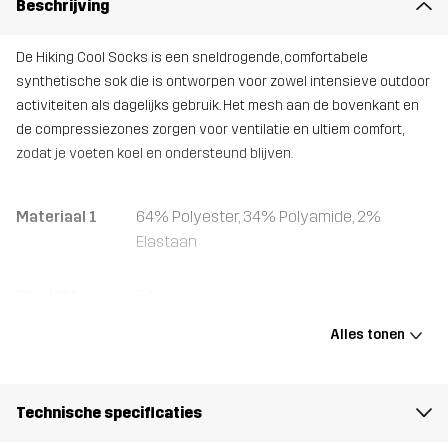
Beschrijving
De Hiking Cool Socks is een sneldrogende, comfortabele
synthetische sok die is ontworpen voor zowel intensieve outdoor
activiteiten als dagelijks gebruik. Het mesh aan de bovenkant en
de compressiezones zorgen voor ventilatie en ultiem comfort,
zodat je voeten koel en ondersteund blijven.
Materiaal 1
64% Polyester, 34% Polyamide, 2%
Elastaan
Gewicht
54g
Alles tonen
Ontworpen
WANDELEN
voor
Technische specificaties
Artikelnummer
10558_100