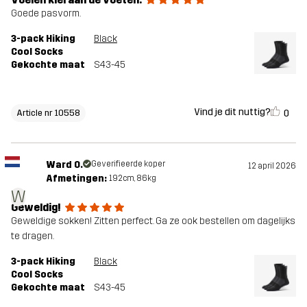
Goede pasvorm.
3-pack Hiking
Black
Cool Socks
Gekochte maat
S43-45
Vind je dit nuttig?
0
Article nr 10558
Ward O.
Geverifieerde koper
12 april 2026
Afmetingen:
192cm, 86kg
W
Geweldig!
Geweldige sokken! Zitten perfect. Ga ze ook bestellen om dagelijks
te dragen.
3-pack Hiking
Black
Cool Socks
Gekochte maat
S43-45