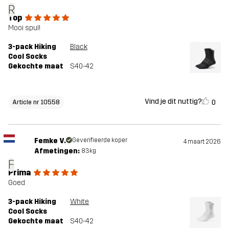
R
Top
Mooi spul!
3-pack Hiking
Black
Cool Socks
Gekochte maat
S40-42
Vind je dit nuttig?
0
Article nr 10558
Femke V.
Geverifieerde koper
4 maart 2026
Afmetingen:
83kg
F
Prima
Goed
3-pack Hiking
White
Cool Socks
Gekochte maat
S40-42