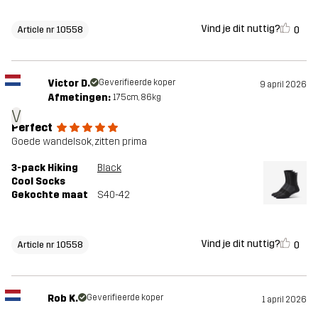
Vind je dit nuttig?
0
Article nr 10558
Victor D.
Geverifieerde koper
9 april 2026
Afmetingen:
175cm, 86kg
V
Perfect
Goede wandelsok, zitten prima
3-pack Hiking
Black
Cool Socks
Gekochte maat
S40-42
Vind je dit nuttig?
0
Article nr 10558
Rob K.
Geverifieerde koper
1 april 2026