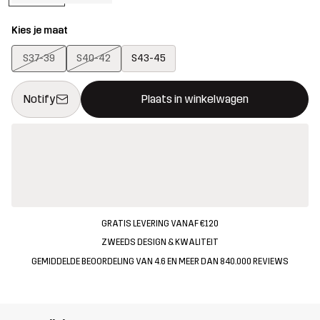
Kies je maat
S37-39
S40-42
S43-45
Deze knop opent een modal met de bevestiging van een nieuw i
{{size}} niet beschikbaar
Notify
Plaats in winkelwagen
GRATIS LEVERING VANAF €120
ZWEEDS DESIGN & KWALITEIT
GEMIDDELDE BEOORDELING VAN 4.6 EN MEER DAN 840.000 REVIEWS