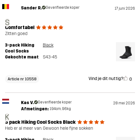
Sander R.
Geverifieerde koper
17 juni 2026
S
Comfortabel
Zitten goed
3-pack Hiking
Black
Cool Socks
Gekochte maat
S43-45
Vind je dit nuttig?
0
Article nr 10558
Kas V.
Geverifieerde koper
28 mei 2026
Afmetingen:
194cm, 96kg
K
3 pack Hiking Cool Socks Black
Heb er al meer van. Gewoon hele fijne sokken
3-pack Hiking
Black