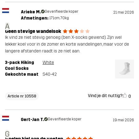
Arieke M.
Geverifieerde koper
21 mei 2026
Afmetingen:
171cm, 70kg
A
Geen stevige wandelsok
Ik vind ze niet stevig genoeg (ben X-socks gewend). Zijn wel
lekker koel voor in de zomer en korte wandelingen, maar voor de
langere afstanden raadt is ze niet aan.
3-pack Hiking
White
Cool Socks
Gekochte maat
S40-42
Vind je dit nuttig?
0
Article nr 10558
Gert-Jan T.
Geverifieerde koper
19 mei 2026
G
Voelen kiel aan de voeten.