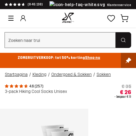
(846.138)
Klantenservice
Zoeken wissen
ZOMERUITVERKOOP: tot 50% korting
Shop nu
Startpagina
Kleding
Ondergoed & Sokken
Sokken
€ 35
4.6 (257)
3-pack Hiking Cool Socks Unisex
€ 26
- bespaar
€ 9