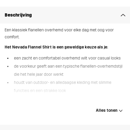
Beschrijving
Een klassiek flanellen overhemd voor elke dag met oog voor
comfort.
Het Nevada Flannel Shirt is een geweldige keuze als je:
een zacht en comfortabel overhemd wilt voor casual looks
de voorkeur geeft aan een typische flanellen-overhemdstijl
die het hele jaar door werkt
houdt van outdoor- en alledaagse kleding met slimme
functies en een strakke look
Het Nevada Flannel Shirt is een overhemd met knoopsluiting
gemaakt van zacht, geborsteld flanel voor comfort de hele dag
Alles tonen
door. Met een klassieke snit en een borstzak met knoopsluiting is
het een balans tussen alledaagse stijl en praktische details. Met
de verstelbare mouwboorden kun je de pasvorm aanpassen,