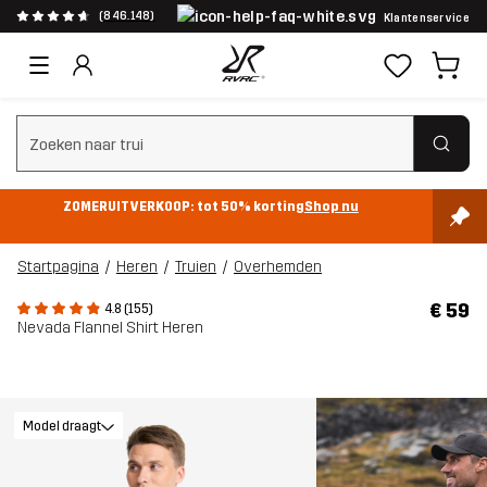
(846.148)
Klantenservice
Zoeken wissen
ZOMERUITVERKOOP: tot 50% korting
Shop nu
Startpagina
Heren
Truien
Overhemden
€ 59
4.8 (155)
Nevada Flannel Shirt Heren
Model draagt