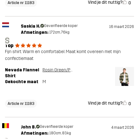
Vind je dit nuttig?
0
Article nr 11183
Saskia H.
Geverifieerde koper
16 maart 2026
Afmetingen:
172cm, 76kg
S
Top
Fijn shirt. Warm en comfortabel. Maat komt overeen met mijn
confectiemaat
Nevada Flannel
Rosin Green/Peyote
Shirt
Gekochte maat
M
Vind je dit nuttig?
0
Article nr 11183
John B.
Geverifieerde koper
4 maart 2026
Afmetingen:
180cm, 83kg