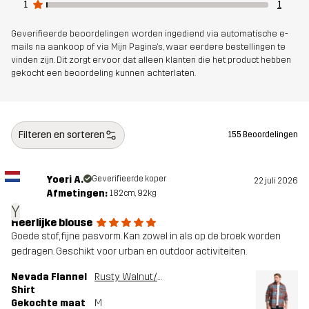
Artikelnummer
11183_4229
1
1
Geverifieerde beoordelingen worden ingediend via automatische e-
mails na aankoop of via Mijn Pagina's, waar eerdere bestellingen te
vinden zijn. Dit zorgt ervoor dat alleen klanten die het product hebben
gekocht een beoordeling kunnen achterlaten.
Filteren en sorteren
155 Beoordelingen
Yoeri A.
Geverifieerde koper
22 juli 2026
Afmetingen:
182cm, 92kg
Y
Heerlijke blouse
Goede stof, fijne pasvorm. Kan zowel in als op de broek worden
gedragen. Geschikt voor urban en outdoor activiteiten.
Nevada Flannel
Rusty Walnut/Stormy Weather
Shirt
Gekochte maat
M