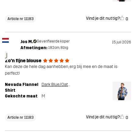
Vind je dit nuttig?
0
Article nr 11183
Jos M.
Geverifieerde koper
15 juli 2026
Afmetingen:
182cm, 81kg
J
Zo'n fijne blouse
Kan deze de hele dag aanhebben, erg blij mee en de maat is
perfect!
Nevada Flannel
Dark Blue/Oatmeal
Shirt
Gekochte maat
M
Vind je dit nuttig?
0
Article nr 11183