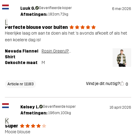
Luuk G.
Geverifieerde koper
6 mei 2026
Afmetingen:
182cm, 72kg
L
Perfecte blouse voor buiten
Heerlijke laag om aan te doen als het ‘s avonds afkoelt of als het
een koelere dag is!
Nevada Flannel
Rosin Green/Peyote
Shirt
Gekochte maat
M
Vind je dit nuttig?
0
Article nr 11183
Kelsey L.
Geverifieerde koper
16 april 2026
Afmetingen:
196cm, 100kg
K
Super
Mooie blouse