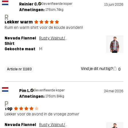
Reinier C.
Geverifieerde koper
13 juni 2026
Afmetingen:
176cm, 74kg
R
Lekker warm
Ruim en warm shirt voor de koude avonden!
Nevada Flannel
Rusty Walnut/Stormy Weather
Shirt
Gekochte maat
M
Vind je dit nuttig?
0
Article nr 11183
Pim L.
Geverifieerde koper
24 mei 2026
Afmetingen:
176cm, 84kg
P
Top
Lekker voor de avond in de vroege zomwr
Nevada Flannel
Rusty Walnut/Stormy Weather