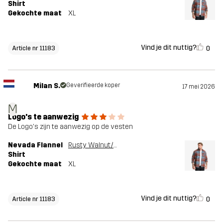
Shirt
Gekochte maat
XL
Vind je dit nuttig?
0
Article nr 11183
Milan S.
Geverifieerde koper
17 mei 2026
M
Logo's te aanwezig
De Logo's zijn te aanwezig op de vesten
Nevada Flannel
Rusty Walnut/Stormy Weather
Shirt
Gekochte maat
XL
Vind je dit nuttig?
0
Article nr 11183