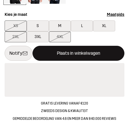
Kies je maat
Maatgids
XS
S
M
L
XL
2XL
3XL
4XL
Deze knop opent een modal met de bevestiging van een nieuw i
{{size}} niet beschikbaar
Notify
Plaats in winkelwagen
GRATIS LEVERING VANAF €120
ZWEEDS DESIGN & KWALITEIT
GEMIDDELDE BEOORDELING VAN 4.6 EN MEER DAN 840.000 REVIEWS