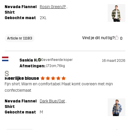
Nevada Flannel
Rosin Green/Peyote
Shirt
Gekochte maat
2XL
Vind je dit nuttig?
0
Article nr 11183
Saskia H.
Geverifieerde koper
16 maart 2026
Afmetingen:
172cm, 76kg
S
Heerlijke blouse
Fijn shirt. Warm en comfortabel. Maat komt overeen met mijn
confectiemaat
Nevada Flannel
Dark Blue/Oatmeal
Shirt
Gekochte maat
M