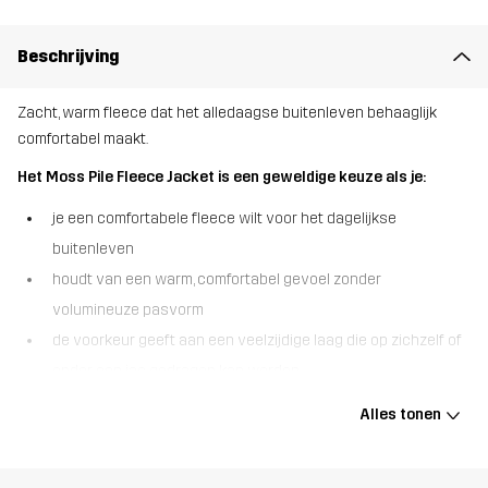
Beschrijving
Zacht, warm fleece dat het alledaagse buitenleven behaaglijk
comfortabel maakt.
Het Moss Pile Fleece Jacket is een geweldige keuze als je:
je een comfortabele fleece wilt voor het dagelijkse
buitenleven
houdt van een warm, comfortabel gevoel zonder
volumineuze pasvorm
de voorkeur geeft aan een veelzijdige laag die op zichzelf of
onder een jas gedragen kan worden
De Moss Pile Fleece Jacket is een comfortabele fleece met
Alles tonen
volledige ritssluiting, ontworpen voor dagelijks gebruik. De zachte
fleecestof biedt betrouwbare warmte en een behaaglijk gevoel,