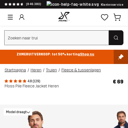
(846.380)
Klantenservice
Zoeken wissen
ZOMERUITVERKOOP: tot 50% korting
Shop nu
Startpagina
Heren
Truien
Fleece & tussenlagen
€ 69
4.8 (129)
Moss Pile Fleece Jacket Heren
Model draagt