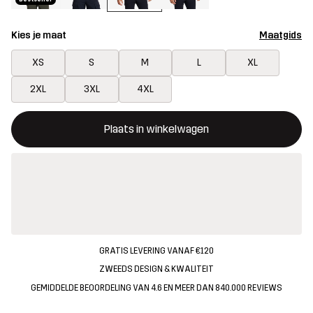
Kies je maat
Maatgids
XS
S
M
L
XL
2XL
3XL
4XL
Deze knop opent een modal met de bevestiging van een nieuw i
{{size}} niet beschikbaar
Plaats in winkelwagen
GRATIS LEVERING VANAF €120
ZWEEDS DESIGN & KWALITEIT
GEMIDDELDE BEOORDELING VAN 4.6 EN MEER DAN 840.000 REVIEWS