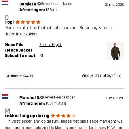
Camiel R.
Geverifieerde koper
21 mei 2026
Afmetingen:
188cm
C
Top!
Mooie kwaliteit en fantastische pasvorm. Beter nog zaten er
ritsen in de zakken.
Moss Pile
Forest Night
Fleece Jacket
Gekochte maat
XL
Vind je dit nuttig?
0
Article nr 14430
Marchel G.
Geverifieerde koper
8 mei 2026
Afmetingen:
183cm, 85kg
M
Lekker lang op de rug
Fijn vest lekker lang op de rug. Helaas het pile fleece mag echt wel
een beetje meer pile zijn. De kleur is meer grijs dan blauw MAAr hij