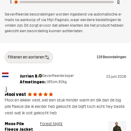
Gewicht
550g in maat Medium
1
0
Geverifieerde beoordelingen worden ingediend via automatische e-
Ontworpen
ALLROUND
mails na aankoop of via Mijn Pagina's, waar eerdere bestellingen te
voor
vinden zijn. Dit zorgt ervoor dat alleen klanten die het product hebben
gekocht een beoordeling kunnen achterlaten.
Artikelnummer
14430_2800
Filteren en sorteren
129 Beoordelingen
Jurrian B.
Geverifieerde koper
23 juni 2026
Afmetingen:
185cm, 82kg
J
Mooi vest
Mooi en lekker vest, wel een stuk minder warm en dik dan de big
pile fleece die ik eerder heb gekocht die blijft toch echt hey beste
vest wat ik ooit gekocht heb
Moss Pile
Forest Night
Fleece Jacket