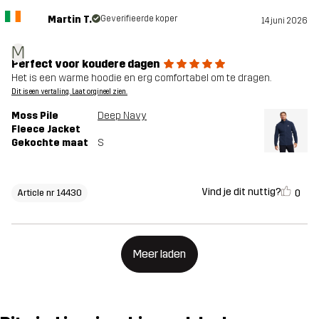
Martin T.
Geverifieerde koper
14 juni 2026
M
Perfect voor koudere dagen
Het is een warme hoodie en erg comfortabel om te dragen.
Dit is een vertaling. Laat orgineel zien.
Moss Pile
Deep Navy
Fleece Jacket
Gekochte maat
S
Vind je dit nuttig?
0
Article nr 14430
Meer laden