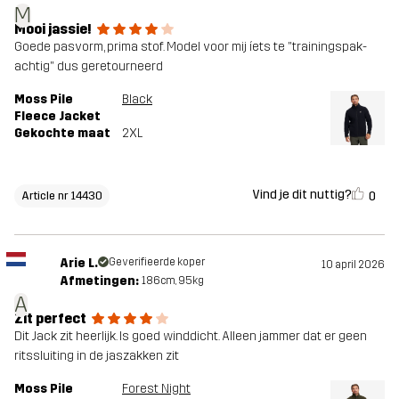
M
Mooi jassie!
Goede pasvorm, prima stof. Model voor mij íets te "trainingspak-
achtig" dus geretourneerd
Moss Pile
Black
Fleece Jacket
Gekochte maat
2XL
Vind je dit nuttig?
0
Article nr 14430
Arie L.
Geverifieerde koper
10 april 2026
Afmetingen:
186cm, 95kg
A
Zit perfect
Dit Jack zit heerlijk. Is goed winddicht. Alleen jammer dat er geen
ritssluiting in de jaszakken zit
Moss Pile
Forest Night