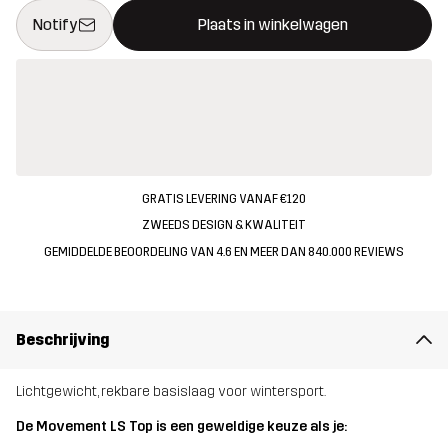
Deze knop opent een modal met de bevestiging van een nieuw i
{{size}} niet beschikbaar
Notify
Plaats in winkelwagen
GRATIS LEVERING VANAF €120
ZWEEDS DESIGN & KWALITEIT
GEMIDDELDE BEOORDELING VAN 4.6 EN MEER DAN 840.000 REVIEWS
Beschrijving
Lichtgewicht, rekbare basislaag voor wintersport.
De Movement LS Top is een geweldige keuze als je: