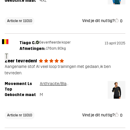
Gekochte maat
4XL
Vind je dit nuttig?
0
Article nr 11010
Tiago C.
Geverifieerde koper
13 april 2025
Afmetingen:
176cm, 80kg
T
Zeer tevreden!
Aangename stof. Al veel loop trainingen met gedaan, ik ben
tevreden.
Movement Ls
Anthracite/Black
Top
Gekochte maat
M
Vind je dit nuttig?
0
Article nr 11010