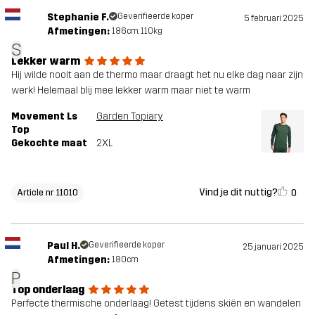
Stephanie F.
Geverifieerde koper
5 februari 2025
Afmetingen:
186cm, 110kg
S
Lekker warm
Hij wilde nooit aan de thermo maar draagt het nu elke dag naar zijn
werk! Helemaal blij mee lekker warm maar niet te warm
Movement Ls
Garden Topiary
Top
Gekochte maat
2XL
Vind je dit nuttig?
0
Article nr 11010
Paul H.
Geverifieerde koper
25 januari 2025
Afmetingen:
180cm
P
Top onderlaag
Perfecte thermische onderlaag! Getest tijdens skiën en wandelen