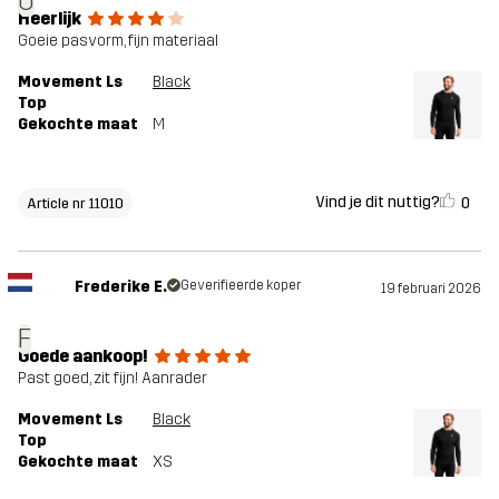
O
Heerlijk
Goeie pasvorm, fijn materiaal
Movement Ls
Black
Top
Gekochte maat
M
Vind je dit nuttig?
0
Article nr 11010
Frederike E.
Geverifieerde koper
19 februari 2026
F
Goede aankoop!
Past goed, zit fijn! Aanrader
Movement Ls
Black
Top
Gekochte maat
XS