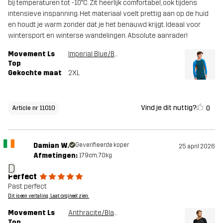
bij temperaturen tot -10°C. Zit heerlijk comfortabel, ook tijdens
intensieve inspanning. Het materiaal voelt prettig aan op de huid
en houdt je warm zonder dat je het benauwd krijgt. Ideaal voor
wintersport en winterse wandelingen. Absolute aanrader!
Movement Ls
Imperial Blue/Blue Opal
Top
Gekochte maat
2XL
Vind je dit nuttig?
0
Article nr 11010
Damian W.
Geverifieerde koper
25 april 2026
Afmetingen:
179cm, 70kg
D
Perfect
Past perfect
Dit is een vertaling. Laat orgineel zien.
Movement Ls
Anthracite/Black
Top