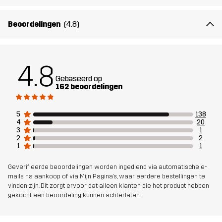
Pasvorm
SLIM
Beoordelingen
(4.8)
Materiaal 1
100% Polyester (Gerecycled)
Gewicht
223g in maat Medium
4.8
Gebaseerd op
Duurzaamheid
Details over gerecyclede materialen
162 beoordelingen
lees hier
5
138
4
20
Ontworpen
ALLROUND
3
1
2
2
voor
1
1
Artikelnummer
11010_2001
Geverifieerde beoordelingen worden ingediend via automatische e-
mails na aankoop of via Mijn Pagina's, waar eerdere bestellingen te
vinden zijn. Dit zorgt ervoor dat alleen klanten die het product hebben
gekocht een beoordeling kunnen achterlaten.