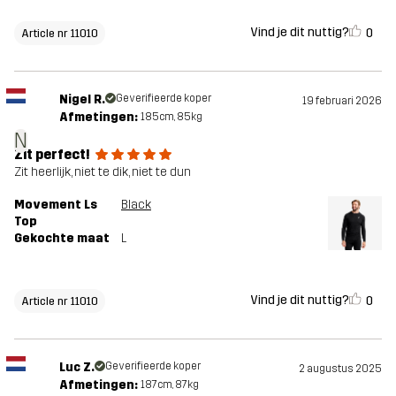
Vind je dit nuttig?
0
Article nr 11010
Nigel R.
Geverifieerde koper
19 februari 2026
Afmetingen:
185cm, 85kg
N
Zit perfect!
Zit heerlijk, niet te dik, niet te dun
Movement Ls
Black
Top
Gekochte maat
L
Vind je dit nuttig?
0
Article nr 11010
Luc Z.
Geverifieerde koper
2 augustus 2025
Afmetingen:
187cm, 87kg