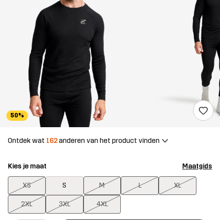
50%
Ontdek wat
162
anderen van het product vinden
Kies je maat
Maatgids
XS
S
M
L
XL
2XL
3XL
4XL