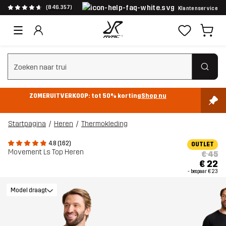
(846.357)
Klantenservice
Zoeken wissen
ZOMERUITVERKOOP: tot 50% korting
Shop nu
Startpagina
Heren
Thermokleding
4.8 (162)
OUTLET
Movement Ls Top Heren
€ 45
€ 22
- bespaar
€ 23
Model draagt