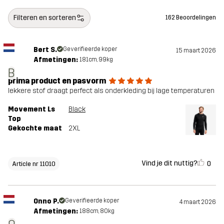
Filteren en sorteren
162 Beoordelingen
Bert S.
Geverifieerde koper
15 maart 2026
Afmetingen:
181cm, 99kg
B
prima product en pasvorm
lekkere stof draagt perfect als onderkleding bij lage temperaturen
Movement Ls
Black
Top
Gekochte maat
2XL
Vind je dit nuttig?
0
Article nr 11010
Onno P.
Geverifieerde koper
4 maart 2026
Afmetingen:
188cm, 80kg