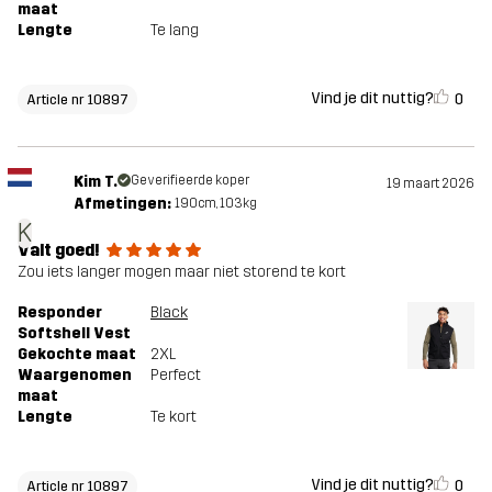
maat
Lengte
Te lang
Vind je dit nuttig?
0
Article nr 10897
Kim T.
Geverifieerde koper
19 maart 2026
Afmetingen:
190cm, 103kg
K
Valt goed!
Zou iets langer mogen maar niet storend te kort
Responder
Black
Softshell Vest
Gekochte maat
2XL
Waargenomen
Perfect
maat
Lengte
Te kort
Vind je dit nuttig?
0
Article nr 10897