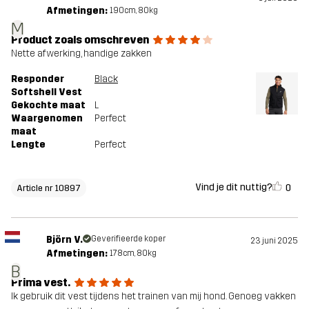
Afmetingen:
190cm, 80kg
M
Product zoals omschreven
Nette afwerking, handige zakken
Responder
Black
Softshell Vest
Gekochte maat
L
Waargenomen
Perfect
maat
Lengte
Perfect
Vind je dit nuttig?
0
Article nr 10897
Björn V.
Geverifieerde koper
23 juni 2025
Afmetingen:
178cm, 80kg
B
Prima vest.
Ik gebruik dit vest tijdens het trainen van mij hond. Genoeg vakken