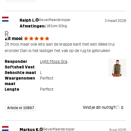
Ralph L.
Geverifieerde koper
2 maart 2026
Afmetingen:
183cm, 93kg
R
Zit mooi
Zit mooi, maar ook iets aan de krappe kant met een dikke trui
eronder. Dan is het lastiger het vak op de rug te gebruiken
Responder
Light Moss Gray
Softshell Vest
Gekochte maat
L
Waargenomen
Perfect
maat
Lengte
Perfect
Vind je dit nuttig?
0
Article nr 10897
Markus K.
Geverifieerde koper
6 juli 2025