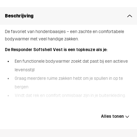
Beschrijving
De favoriet van hondenbaasjes – een zachte en comfortabele
bodywarmer met veel handige zakken.
De Responder Softshell Vest is een topkeuze als je:
Een functionele bodywarmer zoekt dat past bij een actieve
levensstijl
Graag meerdere ruime zakken hebt om je spullen in op te
bergen
Vindt dat rek en comfort onmisbaar zijn in je buitenkleding.
De Responder Softshell Vest is een superzacht en rekbaar
buitenvest, ontwikkeld voor hondensport maar geschikt voor elke
Alles tonen
activiteit waarbij je veel opbergruimte nodig hebt. Deze
bodywarmer is gemaakt van gerecyclede materialen en heeft een
4-way stretch, waardoor je volledige flexibiliteit en een