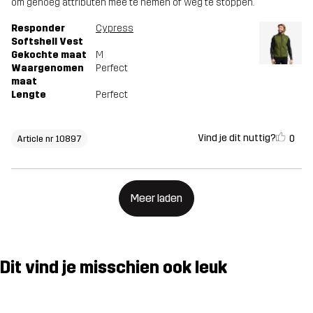
om genoeg attributen mee te nemen of weg te stoppen.
Responder
Cypress
Softshell Vest
Gekochte maat
M
Waargenomen
Perfect
maat
Lengte
Perfect
Vind je dit nuttig?
0
Article nr 10897
Meer laden
Dit vind je misschien ook leuk