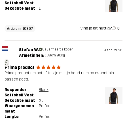
Softshell Vest
Gekochte maat
L
Vind je dit nuttig?
0
Article nr 10897
Stefan W.
Geverifieerde koper
19 april 2026
Afmetingen:
188cm, 90kg
S
Prima product
Prima product om actief te zijn met je hond. riem en essentials
passen goed.
Responder
Black
Softshell Vest
Gekochte maat
XL
Waargenomen
Perfect
maat
Lengte
Perfect