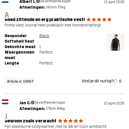
Albert L.
Geverifieerde koper
13 april 2026
Afmetingen:
180cm, 75kg
A
Goed zittende en erg praktische vest!
Prima vest. Vooral heel praktisch met hondentraining!
Responder
Black
Softshell Vest
Gekochte maat
L
Waargenomen
Perfect
maat
Lengte
Perfect
Vind je dit nuttig?
0
Article nr 10897
Jan C.
Geverifieerde koper
10 april 2026
Afmetingen:
178cm, 84kg
J
Gewoon zoals verwacht
Fijn elastische bodywarmer, niet te dik en toch winddicht.