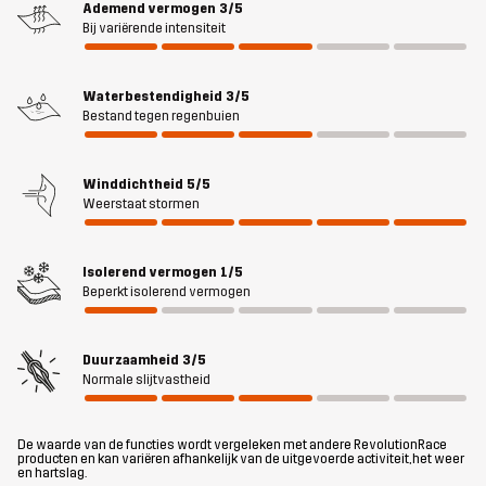
Ademend vermogen
3/5
comfortabele pasvorm hebt als je in beweging bent. Bovendien zit
Bij variërende intensiteit
het boordevol handige features, zoals een gear loop en diepe,
ruime zakken voor snelle toegang tot speeltjes, beloningen en
Waterbestendigheid
3/5
andere kleine spullen - twee ruime handzakken, een buidelvak op
Bestand tegen regenbuien
de rug en twee zakken met rits. De bodywarmer heeft
reflecterende logo’s om je zichtbaar te maken in het donker. Als je
graag alle spulletjes van je harige vriend georganiseerd en binnen
Winddichtheid
5/5
handbereik hebt, is de Responder Softshell Vest perfect voor jou.
Weerstaat stormen
Het model
is 184 cm weegt 83 kg en draagt M
Isolerend vermogen
1/5
Beperkt isolerend vermogen
Pasvorm
REGULAR
Duurzaamheid
3/5
Materiaal
100% Polyester (Gerecycled)
Normale slijtvastheid
Materiaal
100% Polyester (Gerecycled)
De waarde van de functies wordt vergeleken met andere RevolutionRace
achterkant
producten en kan variëren afhankelijk van de uitgevoerde activiteit, het weer
en hartslag.