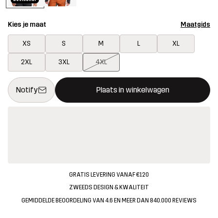
Kies je maat
Maatgids
XS
S
M
L
XL
2XL
3XL
4XL
Deze knop opent een modal met de bevestiging van een nieuw i
{{size}} niet beschikbaar
Notify
Plaats in winkelwagen
GRATIS LEVERING VANAF €120
ZWEEDS DESIGN & KWALITEIT
GEMIDDELDE BEOORDELING VAN 4.6 EN MEER DAN 840.000 REVIEWS