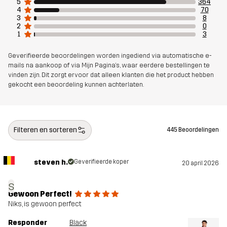
5
364
4
70
3
8
2
0
1
3
Geverifieerde beoordelingen worden ingediend via automatische e-
mails na aankoop of via Mijn Pagina's, waar eerdere bestellingen te
vinden zijn. Dit zorgt ervoor dat alleen klanten die het product hebben
gekocht een beoordeling kunnen achterlaten.
Filteren en sorteren
445 Beoordelingen
steven h.
Geverifieerde koper
20 april 2026
s
Gewoon Perfect!
Niks, is gewoon perfect
Responder
Black