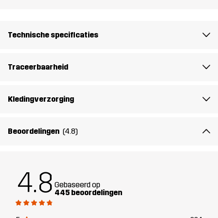
Membraan
Waterkolom: 3000 mm
Ademend vermogen: 3 000 g/m²/24h
Technische specificaties
Gewicht
483g in maat Medium
Traceerbaarheid
Duurzaamheid
Details over gerecyclede materialen
lees hier
Kledingverzorging
Ontworpen
HONDENSPORT
voor
Beoordelingen
(4.8)
Artikelnummer
10897_2001
4.8
Gebaseerd op
445 beoordelingen