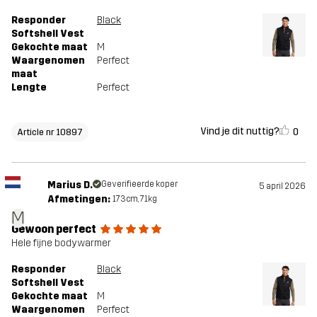
Responder
Black
Softshell Vest
Gekochte maat
M
Waargenomen
Perfect
maat
Lengte
Perfect
Vind je dit nuttig?
0
Article nr 10897
Marius D.
Geverifieerde koper
5 april 2026
Afmetingen:
173cm, 71kg
M
Gewoon perfect
Hele fijne bodywarmer
Responder
Black
Softshell Vest
Gekochte maat
M
Waargenomen
Perfect