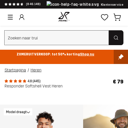
(846.148)
Klantenservice
Zoeken wissen
ZOMERUITVERKOOP: tot 50% korting
Shop nu
Startpagina
Heren
€ 79
4.8 (445)
Responder Softshell Vest Heren
Model draagt