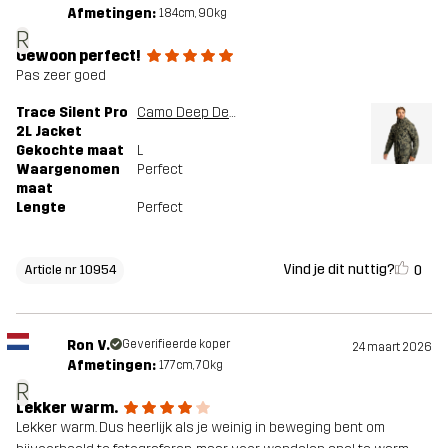
Afmetingen:
184cm, 90kg
R
Gewoon perfect!
Pas zeer goed
Trace Silent Pro
Camo Deep Depths
2L Jacket
Gekochte maat
L
Waargenomen
Perfect
maat
Lengte
Perfect
Vind je dit nuttig?
0
Article nr 10954
Ron V.
Geverifieerde koper
24 maart 2026
Afmetingen:
177cm, 70kg
R
Lekker warm.
Lekker warm. Dus heerlijk als je weinig in beweging bent om