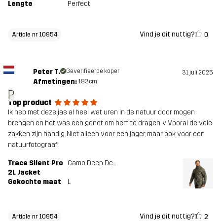
Lengte
Perfect
Vind je dit nuttig?
0
Article nr 10954
Peter T.
Geverifieerde koper
31 juli 2025
Afmetingen:
183cm
P
Top product
Ik heb met deze jas al heel wat uren in de natuur door mogen
brengen en het was een genot om hem te dragen. v Vooral de vele
zakken zijn handig. Niet alleen voor een jager, maar ook voor een
natuurfotograaf,
Trace Silent Pro
Camo Deep Depths
2L Jacket
Gekochte maat
L
Vind je dit nuttig?
2
Article nr 10954