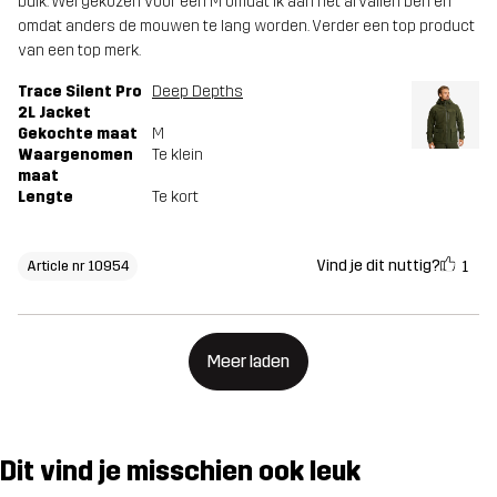
buik. Wel gekozen voor een M omdat ik aan het afvallen ben en
omdat anders de mouwen te lang worden. Verder een top product
van een top merk.
Trace Silent Pro
Deep Depths
2L Jacket
Gekochte maat
M
Waargenomen
Te klein
maat
Lengte
Te kort
Vind je dit nuttig?
1
Article nr 10954
Meer laden
Dit vind je misschien ook leuk