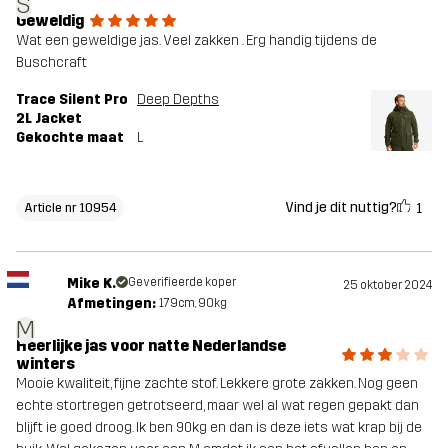
S
Geweldig
Wat een geweldige jas. Veel zakken . Erg handig tijdens de
Buschcraft
Trace Silent Pro
Deep Depths
2L Jacket
Gekochte maat
L
Vind je dit nuttig?
1
Article nr 10954
Mike K.
Geverifieerde koper
25 oktober 2024
Afmetingen:
179cm, 90kg
M
Heerlijke jas voor natte Nederlandse
winters
Mooie kwaliteit, fijne zachte stof. Lekkere grote zakken. Nog geen
echte stortregen getrotseerd, maar wel al wat regen gepakt dan
blijft ie goed droog. Ik ben 90kg en dan is deze iets wat krap bij de