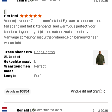
Laura L.
Geverifieerde koper
6 juli 2026
L
Perfect
Voor mijn vriend: Zit heel comfortabel. Fijn aan te snoeren in de
tailleband met het klittenband. Heel warm, dus perfect voor
koudere dagen, lange tijd in de natuur zoals omschreven.
Vanwege zomer, nog niet uitgeprobeerd. Nog benieuwd naar
waterdicht
Trace Silent Pro
Deep Depths
2L Jacket
Gekochte maat
L
Waargenomen
Perfect
maat
Lengte
Perfect
Vind je dit nuttig?
0
Article nr 10954
Ronald J.
Geverifieerde koper
2 mei 2026