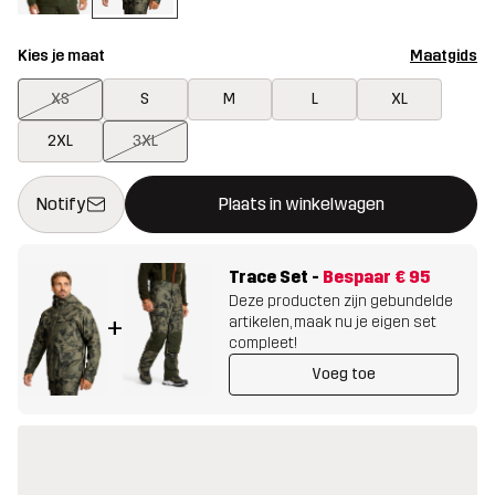
Kies je maat
Maatgids
XS
S
M
L
XL
2XL
3XL
Deze knop opent een modal met de bevestiging van een nieuw i
{{size}} niet beschikbaar
Notify
Plaats in winkelwagen
Trace Set
-
Bespaar
€ 95
Deze producten zijn gebundelde
artikelen, maak nu je eigen set
+
compleet!
Voeg toe