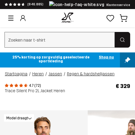
(846.885)
Klantenservice
Zoeken wissen
25% korting op zorgvuldig geselecteerde
Shop nu
sportkleding
Startpagina
Heren
Jassen
Regen & hardshelljassen
€ 329
4.7 (72)
Trace Silent Pro 2L Jacket Heren
Model draagt