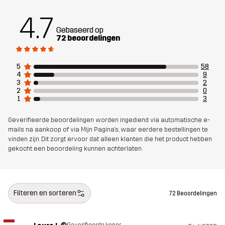
Voering
100% Polyester
4.7
Gebaseerd op
72 beoordelingen
Membraan
Waterkolom: 20 000 mm
Ademend vermogen: 20 000 g/m²/24h
5
58
4
9
Duurzaamheid
Details over gerecyclede materialen
3
2
2
0
lees hier
1
3
Geverifieerde beoordelingen worden ingediend via automatische e-
Ontworpen
JACHT- EN NATUURFOTOGRAFIE
WANDELEN
mails na aankoop of via Mijn Pagina's, waar eerdere bestellingen te
voor
vinden zijn. Dit zorgt ervoor dat alleen klanten die het product hebben
gekocht een beoordeling kunnen achterlaten.
Artikelnummer
10954_6989
Filteren en sorteren
72 Beoordelingen