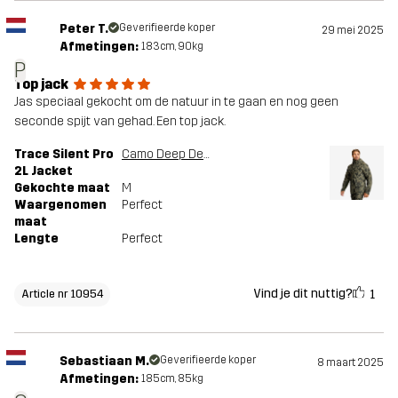
Peter T.
Geverifieerde koper
29 mei 2025
Afmetingen:
183cm, 90kg
P
Top jack
Jas speciaal gekocht om de natuur in te gaan en nog geen
seconde spijt van gehad. Een top jack.
Trace Silent Pro
Camo Deep Depths
2L Jacket
Gekochte maat
M
Waargenomen
Perfect
maat
Lengte
Perfect
Vind je dit nuttig?
1
Article nr 10954
Sebastiaan M.
Geverifieerde koper
8 maart 2025
Afmetingen:
185cm, 85kg