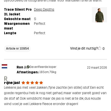
bijvoorbeeld te fotograferen, maar voor wandelen snel te warm.
Trace Silent Pro
Deep Depths
2L Jacket
Gekochte maat
S
Waargenomen
Perfect
maat
Lengte
Perfect
Vind je dit nuttig?
0
Article nr 10954
Ron J.
Geverifieerde koper
22 maart 2026
Afmetingen:
183cm, 79kg
R
Fijne jas!
Lekkere jas met veel zakken, fijne zachte (en stille) stof. Een echt
goede regenbui heb ik nog niet gehad, maar water parelt goed van
de stof af. Ook winddicht maar de jas is niet al te dik, dus koude
wind voel je wel. Lekkere fleece eronder dragen!