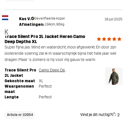
Kas V.
Geverifieerde koper
18 juli 2025
Afmetingen:
194cm, 96kg
K
Trace Silent Pro 2L Jacket Heren Camo
Deep Depths XL
Super fijne jas. Wind en waterdicht, mooi afgewerkt. En door zijn
isolerende voering zal ik m waarschijnlijk bijna het hele jaar wel
dragen. Maar 's zomers is hij voor mij gauw te warm.
Trace Silent Pro
Camo Deep Depths
2L Jacket
Gekochte maat
XL
Waargenomen
Perfect
maat
Lengte
Perfect
Vind je dit nuttig?
2
Article nr 10954