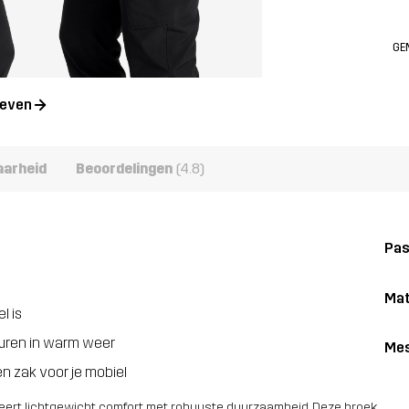
GE
geven
aarheid
Beoordelingen
(4.8)
Pa
Mat
l is
uren in warm weer
Me
 zak voor je mobiel
ert lichtgewicht comfort met robuuste duurzaamheid. Deze broek