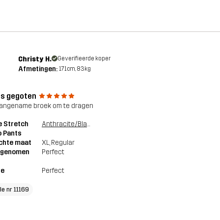
Christy H.
Geverifieerde koper
Afmetingen:
171cm, 83kg
als gegoten
angename broek om te dragen
e Stretch
Anthracite/Black
o Pants
chte maat
XL
, Regular
genomen
Perfect
te
Perfect
le nr 11169