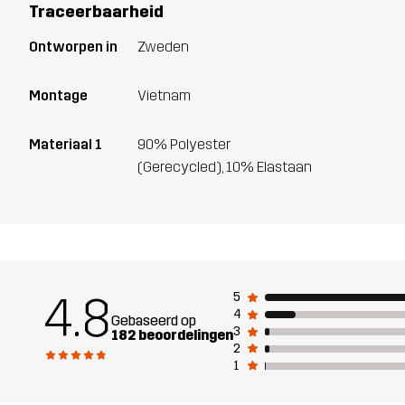
Traceerbaarheid
Ontworpen in
Zweden
Montage
Vietnam
Materiaal 1
90% Polyester
(Gerecycled), 10% Elastaan
4.8
5
4
Gebaseerd op
3
182 beoordelingen
2
1