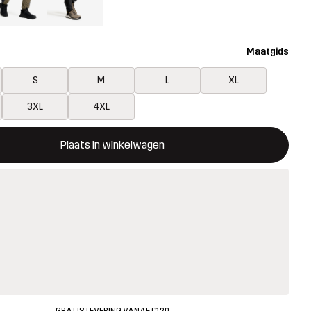
Maatgids
S
M
L
XL
3XL
4XL
ent een modal met de bevestiging van een nieuw item in het wink
 beschikbaar
Plaats in winkelwagen
GRATIS LEVERING VANAF €120