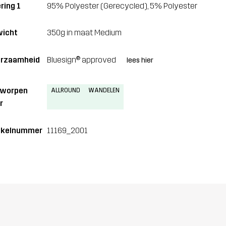
ring 1
95% Polyester (Gerecycled), 5% Polyester
icht
350g in maat Medium
rzaamheid
Bluesign® approved
lees hier
tworpen
ALLROUND
WANDELEN
r
ikelnummer
11169_2001