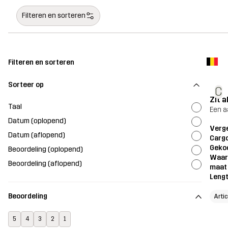
Filteren en sorteren
Filteren en sorteren
Sorteer op
C
Zit 
Taal
Een a
Datum (oplopend)
Verg
Datum (aflopend)
Carg
Geko
Beoordeling (oplopend)
Waar
Beoordeling (aflopend)
maat
Leng
Beoordeling
Artic
5
4
3
2
1