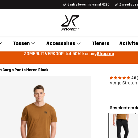
Gratis levering vanaf €120
Zweeds desi
Tassen
Accessoires
Tieners
Activite
ZOMERUITVERKOOP: tot 50% korting
Shop nu
h Cargo Pants Heren Black
4.8 
Verge Stretch
Geselecteerde