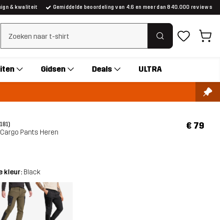
gn & kwaliteit
Gemiddelde beoordeling van 4.6 en meer dan 840.000 reviews
Zoeken wissen
iten
Gidsen
Deals
ULTRA
€ 79
(181)
 Cargo Pants Heren
 kleur:
Black