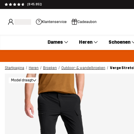
(845.851)
Klantenservice
Cadeaubon
Dames
Heren
Schoenen
Startpagina
Heren
Broeken
Outdoor- & wandelbroeken
Verge Stretc
Model draagt