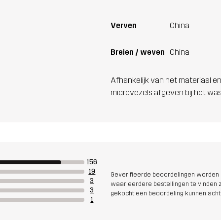
Verven
China
Breien / weven
China
Afhankelijk van het materiaal en
microvezels afgeven bij het wa
156
19
Geverifieerde beoordelingen worden i
3
waar eerdere bestellingen te vinden zi
3
gekocht een beoordeling kunnen acht
1