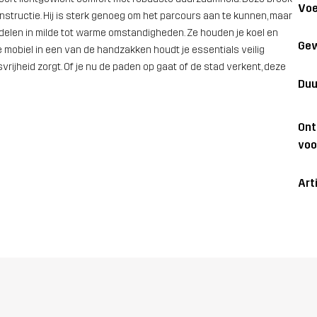
Voe
nstructie. Hij is sterk genoeg om het parcours aan te kunnen, maar
delen in milde tot warme omstandigheden. Ze houden je koel en
Gew
e mobiel in een van de handzakken houdt je essentials veilig
rijheid zorgt. Of je nu de paden op gaat of de stad verkent, deze
Duu
On
voo
Art