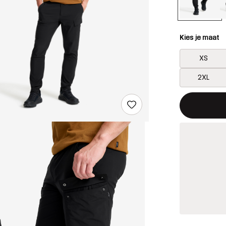
Kies je maat
XS
2XL
Deze knop op
{{size}} niet