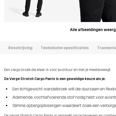
Alle afbeeldingen weer
Beschrijving
Technische specificaties
Traceerb
Een cargo broek die klaar is voor avontuur en met je meebeweegt.
De Verge Stretch Cargo Pants is een geweldige keuze als je:
Een lichtgewicht wandelbroek wilt die duurzaam en flexibe
Ademende, vochtafvoerende stof nodig hebt voor avont
Slimme opbergoplossingen waardeert zoals een verborgen
De Verge Stretch Cargo Pants is gemaakt om te bewegen en combine