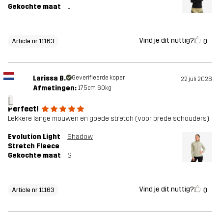
Gekochte maat
L
Vind je dit nuttig?
0
Article nr 11163
Larissa B.
Geverifieerde koper
22 juli 2026
Afmetingen:
175cm, 60kg
L
Perfect!
Lekkere lange mouwen en goede stretch (voor brede schouders)
Evolution Light
Shadow
Stretch Fleece
Gekochte maat
S
Vind je dit nuttig?
0
Article nr 11163