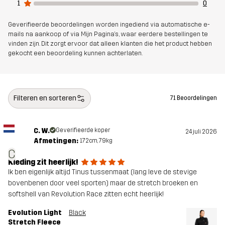
Duurzaamheid
Details over gerecyclede materialen
1
0
lees hier
Geverifieerde beoordelingen worden ingediend via automatische e-
mails na aankoop of via Mijn Pagina's, waar eerdere bestellingen te
vinden zijn. Dit zorgt ervoor dat alleen klanten die het product hebben
Ontworpen
ALLROUND
gekocht een beoordeling kunnen achterlaten.
voor
Artikelnummer
11163_2796
Filteren en sorteren
71 Beoordelingen
C. W.
Geverifieerde koper
24 juli 2026
Afmetingen:
172cm, 79kg
C
Kleding zit heerlijk!
Ik ben eigenlijk altijd Tinus tussenmaat (lang leve de stevige
bovenbenen door veel sporten) maar de stretch broeken en
softshell van Revolution Race zitten echt heerlijk!
Evolution Light
Black
Stretch Fleece