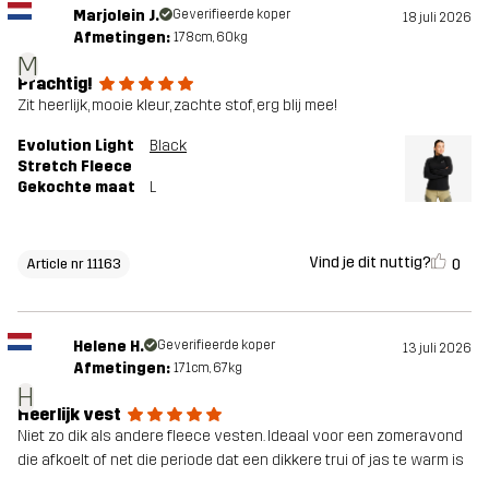
Marjolein J.
Geverifieerde koper
18 juli 2026
Afmetingen:
178cm, 60kg
M
Prachtig!
Zit heerlijk, mooie kleur, zachte stof, erg blij mee!
Evolution Light
Black
Stretch Fleece
Gekochte maat
L
Vind je dit nuttig?
0
Article nr 11163
Helene H.
Geverifieerde koper
13 juli 2026
Afmetingen:
171cm, 67kg
H
Heerlijk vest
Niet zo dik als andere fleece vesten. Ideaal voor een zomeravond
die afkoelt of net die periode dat een dikkere trui of jas te warm is