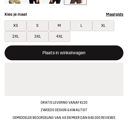
Kies je maat
Maatgids
XS
S
M
L
XL
2XL
3XL
4XL
Deze knop opent een modal met de bevestiging van een nieuw i
{{size}} niet beschikbaar
Plaats in winkelwagen
GRATIS LEVERING VANAF €120
ZWEEDS DESIGN & KWALITEIT
GEMIDDELDE BEOORDELING VAN 4.6 EN MEER DAN 840.000 REVIEWS