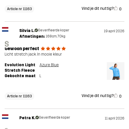
Vind je dit nuttig?
0
Article nr 11163
Silvia L.
Geverifieerde koper
19 april 2026
Afmetingen:
168cm, 70kg
S
Gewoon perfect
Licht stretch jack. In mooie kleur
Evolution Light
Azure Blue
Stretch Fleece
Gekochte maat
L
Vind je dit nuttig?
0
Article nr 11163
Petra K.
Geverifieerde koper
11 april 2026