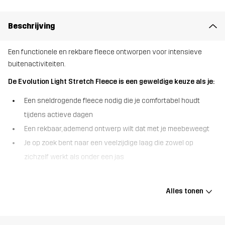
Beschrijving
Een functionele en rekbare fleece ontworpen voor intensieve
buitenactiviteiten.
De Evolution Light Stretch Fleece is een geweldige keuze als je:
Een sneldrogende fleece nodig die je comfortabel houdt
tijdens actieve dagen
Een rekbaar, ademend ontwerp wilt dat met je meebeweegt
Je op zoek bent naar een veelzijdige laag die zowel op
zichzelf werkt als onder een jas
De Evolution Light Stretch Fleece is ontworpen voor beweging en
comfort en is perfect voor buitensporters die flexibiliteit, ademend
Alles tonen
vermogen en lichtgewicht warmte nodig hebben. De sneldrogende
stof voert vocht af, zodat je zelfs tijdens intensieve activiteiten
fris blijft. Een rits over de hele lengte aan de voorkant maakt