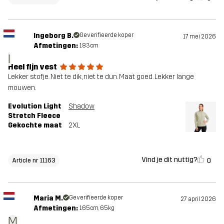
Ingeborg B.
Geverifieerde koper
17 mei 2026
Afmetingen:
183cm
I
Heel fijn vest
Lekker stofje. Niet te dik, niet te dun. Maat goed. Lekker lange
mouwen.
Evolution Light
Shadow
Stretch Fleece
Gekochte maat
2XL
Vind je dit nuttig?
0
Article nr 11163
Maria M.
Geverifieerde koper
27 april 2026
Afmetingen:
165cm, 65kg
M