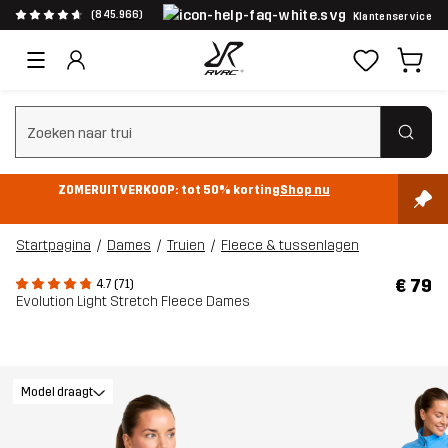
(845.966)
Klantenservice
Zoeken wissen
ZOMERUITVERKOOP: tot 50% korting
Shop nu
Startpagina
Dames
Truien
Fleece & tussenlagen
€ 79
4.7 (71)
Evolution Light Stretch Fleece Dames
Model draagt