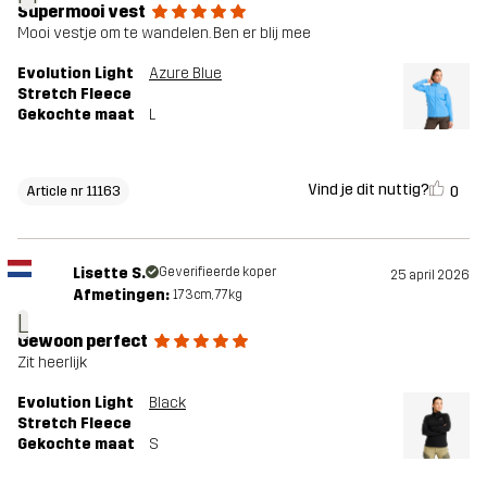
Supermooi vest
Mooi vestje om te wandelen. Ben er blij mee
Evolution Light
Azure Blue
Stretch Fleece
Gekochte maat
L
Vind je dit nuttig?
0
Article nr 11163
Lisette S.
Geverifieerde koper
25 april 2026
Afmetingen:
173cm, 77kg
L
Gewoon perfect
Zit heerlijk
Evolution Light
Black
Stretch Fleece
Gekochte maat
S