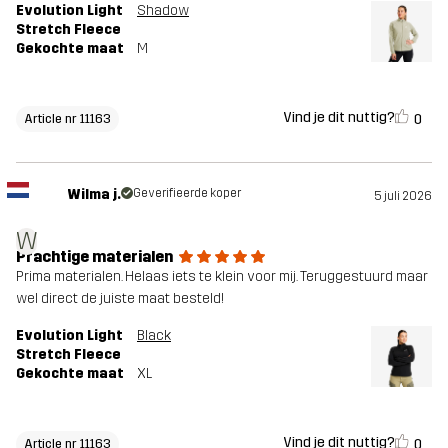
Evolution Light
Shadow
Stretch Fleece
Gekochte maat
M
Vind je dit nuttig?
0
Article nr 11163
Wilma j.
Geverifieerde koper
5 juli 2026
W
Prachtige materialen
Prima materialen. Helaas iets te klein voor mij. Teruggestuurd maar
wel direct de juiste maat besteld!
Evolution Light
Black
Stretch Fleece
Gekochte maat
XL
Vind je dit nuttig?
0
Article nr 11163