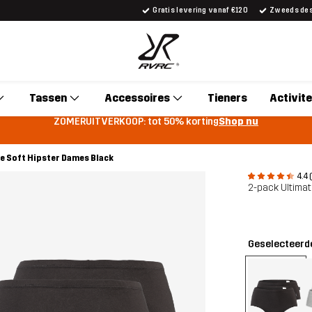
Gratis levering vanaf €120
Zweeds desi
Tassen
Accessoires
Tieners
Activite
ZOMERUITVERKOOP: tot 50% korting
Shop nu
e Soft Hipster Dames Black
4.4 
2-pack Ultima
Geselecteerde