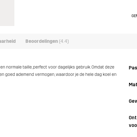
GE
aarheid
Beoordelingen
(4.4)
n normale taille, perfect voor dagelijks gebruik. Omdat deze
Pa
t een goed ademend vermogen, waardoor je de hele dag koel en
Mat
Gew
On
voo