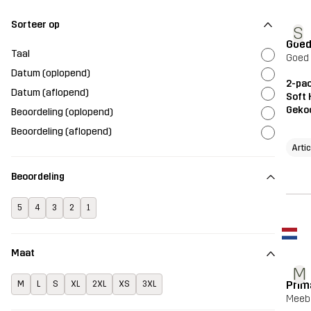
Sorteer op
S
Goed
Taal
Goed 
Datum (oplopend)
2-pac
Datum (aflopend)
Soft 
Geko
Beoordeling (oplopend)
Beoordeling (aflopend)
Arti
Beoordeling
5
4
3
2
1
Maat
M
Prim
M
L
S
XL
2XL
XS
3XL
Meebe