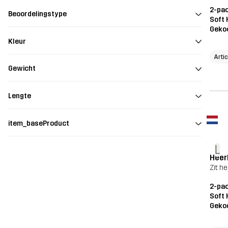
2-pac
Beoordelingstype
Soft 
Geko
Kleur
Arti
Gewicht
Lengte
item_baseProduct
L
Heerl
Zit h
2-pac
Soft 
Geko