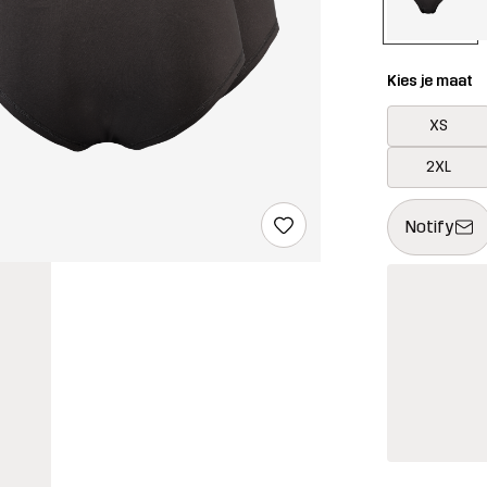
Kies je maat
XS
2XL
Deze knop op
{{size}} niet
Notify