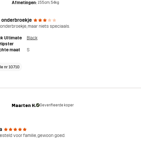
Afmetingen:
155cm, 54kg
 onderbroekje
onderbroekje, maar niets speciaals.
k Ultimate
Black
Hipster
chte maat
S
cle nr 10710
Maarten H.
Geverifieerde koper
a
steld voor familie, gewoon goed.