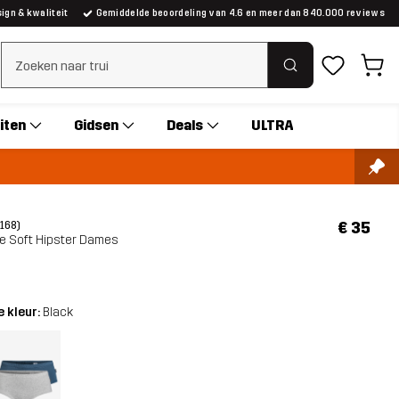
gn & kwaliteit
Gemiddelde beoordeling van 4.6 en meer dan 840.000 reviews
Zoeken wissen
iten
Gidsen
Deals
ULTRA
€ 35
(168)
te Soft Hipster Dames
 kleur:
Black