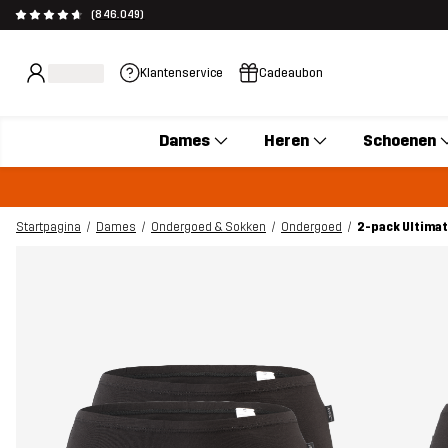
(846.049)
Klantenservice
Cadeaubon
Dames
Heren
Schoenen
Startpagina
Dames
Ondergoed & Sokken
Ondergoed
2-pack Ultimat