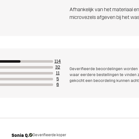
Afhankelijk van het materiaal en
microvezels afgeven bij het wa
114
32
Geverifieerde beoordelingen worden i
11
waar eerdere bestellingen te vinden zi
5
gekocht een beoordeling kunnen acht
6
Sonia Q.
Geverifieerde koper