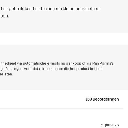
 het gebruik, kan het textiel een kleine hoeveelheid
ssen.
ngediend via automatische e-mails na aankoop of via Mijn Pagina's,
jn. Dit zorgt ervoor dat alleen klanten die het product hebben
erlaten.
168 Beoordelingen
21 juli 2026