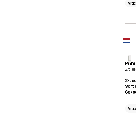
Arti
L
Prim
Zit l
2-pac
Soft 
Geko
Arti