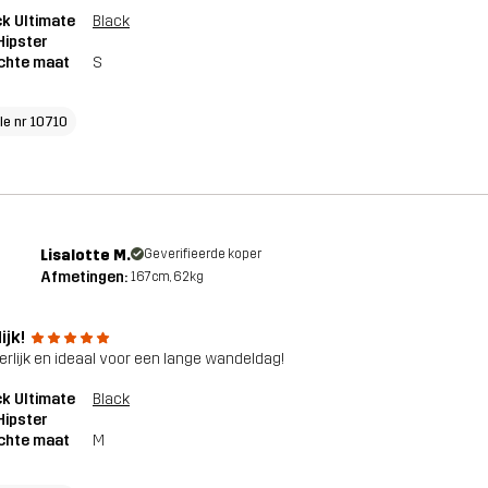
k Ultimate
Black
Hipster
chte maat
S
cle nr 10710
Lisalotte M.
Geverifieerde koper
Afmetingen:
167cm, 62kg
ijk!
eerlijk en ideaal voor een lange wandeldag!
k Ultimate
Black
Hipster
chte maat
M