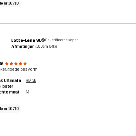
cle nr 10710
Lotte-Lene W.
Geverifieerde koper
Afmetingen:
166cm, 64kg
a!
ekker, goede pasvorm
k Ultimate
Black
Hipster
chte maat
M
cle nr 10710