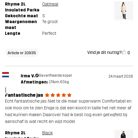
Rhyme 2L
Oatmeal
Insulated Parka
Gekochte maat
S
Waargenomen
Te groot
maat
Lengte
Perfect
Vind je dit nuttig?
0
Article nr 10935
Irma V.
Geverifieerde koper
24 maart 2026
Afmetingen:
174cm, 63kg
I
Fantastische jas
Echt fantastische jas. Niet te dik maar superwarm. Comfortabel en
ook mooi om te zien. Enige is dat een koord in taille het net meer af
had kunnen maken. Daarover had ik best nog even getwijfeld bij
aanschaf. Is wat recht en wijd model.
Rhyme 2L
Black