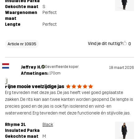
Insulated Parka
Gekochte maat
S
Waargenomen
Perfect
maat
Lengte
Perfect
Vind je dit nuttig?
0
Article nr 10935
Jeffrey H.
Geverifieerde koper
18 maart 2026
Afmetingen:
170cm
J
Fijne mooie veelzijdige jas
Erg tevreden met deze jas. De jas heeft veel goed geplaatste
zakken. De rits kan aan twee kanten worden geopend. De lengte is
precies goed en de jas is ook fijn isolerend en wind- en
waterwerend. Erg tevreden met deze functionele én stijlvolle jas.
Rhyme 2L
Black
Insulated Parka
Gekochte maat
M