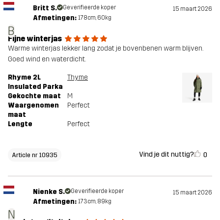
Britt S.
Geverifieerde koper
15 maart 2026
Afmetingen:
178cm, 60kg
B
Fijne winterjas
Warme winterjas lekker lang zodat je bovenbenen warm blijven.
Goed wind en waterdicht.
Rhyme 2L
Thyme
Insulated Parka
Gekochte maat
M
Waargenomen
Perfect
maat
Lengte
Perfect
Vind je dit nuttig?
0
Article nr 10935
Nienke S.
Geverifieerde koper
15 maart 2026
Afmetingen:
173cm, 89kg
N