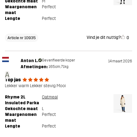
Gekochte maat
M
Waargenomen
Perfect
maat
Lengte
Perfect
Vind je dit nuttig?
0
Article nr 10935
Anton L.
Geverifieerde koper
14 maart 2026
Afmetingen:
165cm, 71kg
A
Top jas
Lekker warm Lekker stevig Mooi
Rhyme 2L
Oatmeal
Insulated Parka
Gekochte maat
L
Waargenomen
Perfect
maat
Lengte
Perfect