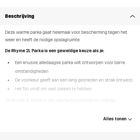
Beschrijving
Deze warme parka gaat helemaal voor bescherming tegen het
weer en heeft de nodige opslagruimte.
De Rhyme 2L Parka is een geweldige keuze als je:
Een knusse, alledaagse parka wilt ontworpen voor barre
omstandigheden
De voorkeur geeft aan een lang gesneden en strak ontwerp
Het fijn vindt om veel zakken te hebben
De Rhyme 2L Parka is een warme, functionele en volledig
naaddichte parka die is ontworpen om alles aan te kunnen wat
het weer je voor de voeten werpt. Hij is voornamelijk gemaakt van
Alles tonen
gerecycled materiaal, heeft een geavanceerd Hypershell® Pro
membraan en is gevuld met lichtgewicht 3M™ Thinsulate™
isolatie, zodat je warm en droog blijft. Naast de uitstekende