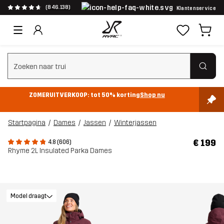
(846.138)
Klantenservice
Zoeken wissen
ZOMERUITVERKOOP: tot 50% korting
Shop nu
Startpagina
Dames
Jassen
Winterjassen
€ 199
4.8 (606)
Rhyme 2L Insulated Parka Dames
Model draagt