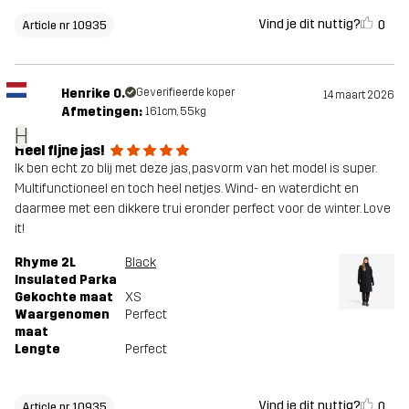
Vind je dit nuttig?
0
Article nr 10935
Henrike O.
Geverifieerde koper
14 maart 2026
Afmetingen:
161cm, 55kg
H
Heel fijne jas!
Ik ben echt zo blij met deze jas, pasvorm van het model is super.
Multifunctioneel en toch heel netjes. Wind- en waterdicht en
daarmee met een dikkere trui eronder perfect voor de winter. Love
it!
Rhyme 2L
Black
Insulated Parka
Gekochte maat
XS
Waargenomen
Perfect
maat
Lengte
Perfect
Vind je dit nuttig?
0
Article nr 10935