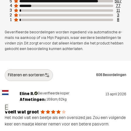
5
507
4
77
Artikelnummer
10935_2593
3
11
2
3
1
8
Geverifieerde beoordelingen worden ingediend via automatische e-
mails na aankoop of via Mijn Pagina's, waar eerdere bestellingen te
vinden zijn. Dit zorgt ervoor dat alleen klanten die het product hebben
gekocht een beoordeling kunnen achterlaten.
Filteren en sorteren
606 Beoordelingen
Eline R.
Geverifieerde koper
13 april 2026
Afmetingen:
168cm, 62kg
E
Voelt wat groot
Het model valt een beetje als een oversized jas. Zou een volgende
keer een maatje kleiner nemen voor een betere pasvorm.