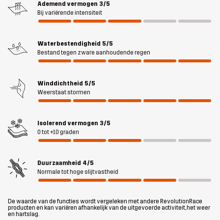
Ademend vermogen
3/5
bescherming tegen het weer zijn het de vele zakmogelijkheden
Bij variërende intensiteit
die deze parka onderscheiden van de rest. Hij heeft maar liefst
acht zakken, waaronder twee ruime balgzakken en twee zakken
met fleecevoering om je handen te verwarmen op koude dagen.
Waterbestendigheid
5/5
Bestand tegen zware aanhoudende regen
Met de afneembare capuchon, verstelbare onderkant en
mouwopeningen met klittenband kun je je pasvorm aanpassen,
terwijl de elastische handkappen de kou buiten houden. Rhyme 2L
Winddichtheid
5/5
Parka is ideaal om dagelijks te dragen en zal snel je go-to worden
Weerstaat stormen
voor onverslaanbare prestaties en stijl.
Isolerend vermogen
3/5
Het model
is 174 cm weegt 63 kg en draagt M
0 tot +10 graden
Pasvorm
REGULAR
Duurzaamheid
4/5
Normale tot hoge slijtvastheid
Materiaal 1
58% Polyester, 42% Polyester
(Gerecycled)
De waarde van de functies wordt vergeleken met andere RevolutionRace
producten en kan variëren afhankelijk van de uitgevoerde activiteit, het weer
Materiaal 2
80% Polyamide, 20% Elastaan
en hartslag.