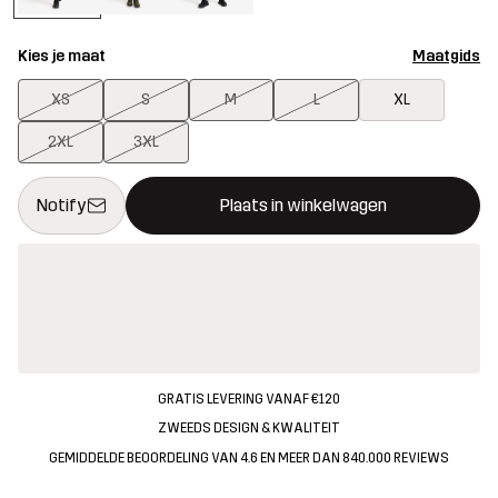
Kies je maat
Maatgids
XS
S
M
L
XL
2XL
3XL
Deze knop opent een modal met de bevestiging van een nieuw i
{{size}} niet beschikbaar
Notify
Plaats in winkelwagen
GRATIS LEVERING VANAF €120
ZWEEDS DESIGN & KWALITEIT
GEMIDDELDE BEOORDELING VAN 4.6 EN MEER DAN 840.000 REVIEWS