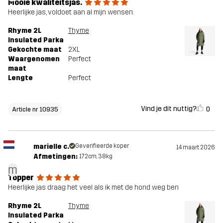
Mooie kwaliteitsjas.
Heerlijke jas, voldoet aan al mijn wensen.
Rhyme 2L
Thyme
Insulated Parka
Gekochte maat
2XL
Waargenomen
Perfect
maat
Lengte
Perfect
Vind je dit nuttig?
0
Article nr 10935
marielle c.
Geverifieerde koper
14 maart 2026
Afmetingen:
172cm, 38kg
m
Topper
Heerlijke jas draag het veel als ik met de hond weg ben
Rhyme 2L
Thyme
Insulated Parka