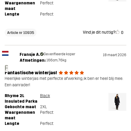
Waargenomen
Perfect
maat
Lengte
Perfect
Vind je dit nuttig?
0
Article nr 10935
Fransje A.
Geverifieerde koper
18 maart 2026
Afmetingen:
166cm, 76kg
F
Fantastische winterjas!
Heerlijke winterjas met perfecte afwerking, ik ben er heel blij mee.
Een aanrader!
Rhyme 2L
Black
Insulated Parka
Gekochte maat
2XL
Waargenomen
Perfect
maat
Lengte
Perfect