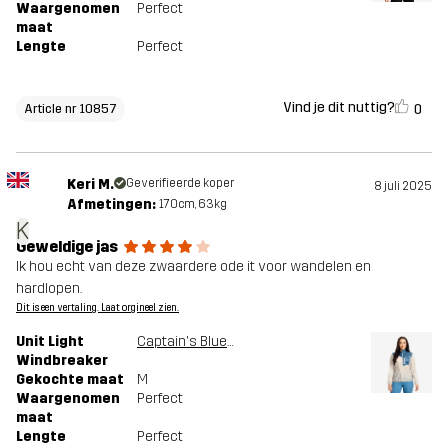
Waargenomen
Perfect
maat
Lengte
Perfect
Vind je dit nuttig?
0
Article nr 10857
Keri M.
Geverifieerde koper
8 juli 2025
Afmetingen:
170cm, 63kg
K
Geweldige jas
Ik hou echt van deze zwaardere ode it voor wandelen en
hardlopen.
Dit is een vertaling. Laat orgineel zien.
Unit Light
Captain's Blue/Peyote
Windbreaker
Gekochte maat
M
Waargenomen
Perfect
maat
Lengte
Perfect