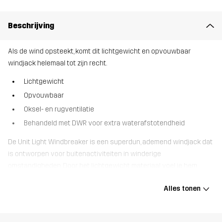
Beschrijving
Als de wind opsteekt, komt dit lichtgewicht en opvouwbaar
windjack helemaal tot zijn recht.
Lichtgewicht
Opvouwbaar
Oksel- en rugventilatie
Behandeld met DWR voor extra waterafstotendheid
De Unit Light Windbreaker is een superdun, ademend windjack dat
is ontworpen voor buitenactiviteiten in winderige
omstandigheden. Door het lichtgewicht materiaal voel je hem
nauwelijks zitten en je kunt hem compact opbergen in zijn eigen
Alles tonen
borstzak. Dankzij extra ventilatie onder de oksels en op de rug kan
de warmte beter weg en dankzij de reflecterende details ben je
beter zichtbaar in het donker. Pak de Unit Light Windbreaker als je