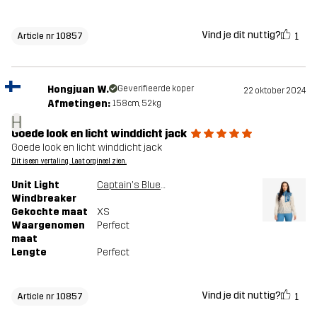
Vind je dit nuttig?
1
Article nr 10857
Hongjuan W.
Geverifieerde koper
22 oktober 2024
Afmetingen:
158cm, 52kg
H
Goede look en licht winddicht jack
Goede look en licht winddicht jack
Dit is een vertaling. Laat orgineel zien.
Unit Light
Captain's Blue/Peyote
Windbreaker
Gekochte maat
XS
Waargenomen
Perfect
maat
Lengte
Perfect
Vind je dit nuttig?
1
Article nr 10857