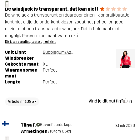
F
De windjack is transparant, dat kan niet!
De windjack is transparant en daardoor eigenlijk onbruikbaar. Je
kunt niet altijd de onderkant kiezen zodat het geheel er goed
uitziet met een transparante windjack. Dat is helemaal niet
mogelijk. Pasvorm en maat waren oké.
Dit is een vertaling. Laat orgineel zien.
Unit Light
Bubblegum/Azalea
Windbreaker
Gekochte maat
XL
Waargenomen
Perfect
maat
Lengte
Perfect
Vind je dit nuttig?
0
Article nr 10857
Tiina F.
Geverifieerde koper
31 juli 2026
Afmetingen:
164cm, 65kg
T