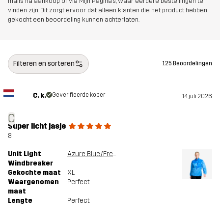
mails na aankoop of via Mijn Pagina's, waar eerdere bestellingen te
vinden zijn. Dit zorgt ervoor dat alleen klanten die het product hebben
gekocht een beoordeling kunnen achterlaten.
Filteren en sorteren
125 Beoordelingen
C. k.
Geverifieerde koper
14 juli 2026
C
Super licht jasje
8
Unit Light
Azure Blue/French Blue
Windbreaker
Gekochte maat
XL
Waargenomen
Perfect
maat
Lengte
Perfect