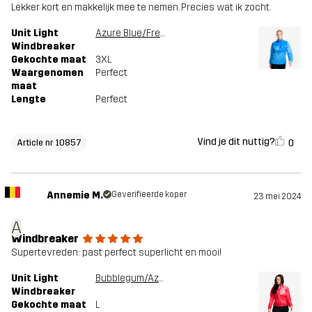
Lekker kort en makkelijk mee te nemen. Precies wat ik zocht.
Unit Light
Azure Blue/French Blue
Windbreaker
Gekochte maat
3XL
Waargenomen
Perfect
maat
Lengte
Perfect
Vind je dit nuttig?
0
Article nr 10857
Annemie M.
Geverifieerde koper
23 mei 2024
A
Windbreaker
Supertevreden: past perfect superlicht en mooi!
Unit Light
Bubblegum/Azalea
Windbreaker
Gekochte maat
L