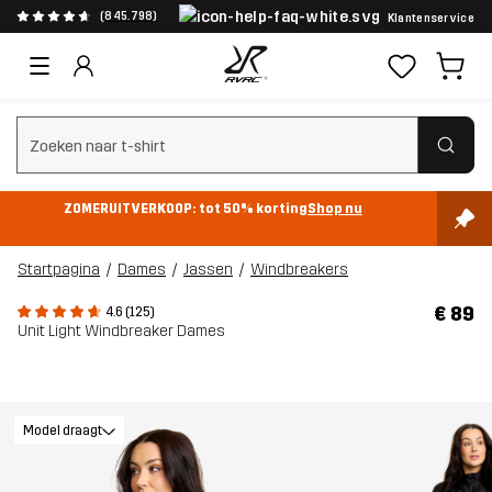
(845.798)
Klantenservice
Zoeken wissen
ZOMERUITVERKOOP: tot 50% korting
Shop nu
Startpagina
Dames
Jassen
Windbreakers
€ 89
4.6 (125)
Unit Light Windbreaker Dames
Model draagt