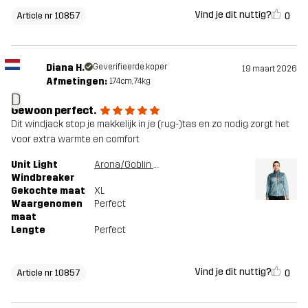
Vind je dit nuttig?
0
Article nr 10857
Diana H.
Geverifieerde koper
19 maart 2026
Afmetingen:
174cm, 74kg
D
Gewoon perfect.
Dit windjack stop je makkelijk in je (rug-)tas en zo nodig zorgt het
voor extra warmte en comfort
Unit Light
Arona/Goblin Blue
Windbreaker
Gekochte maat
XL
Waargenomen
Perfect
maat
Lengte
Perfect
Vind je dit nuttig?
0
Article nr 10857