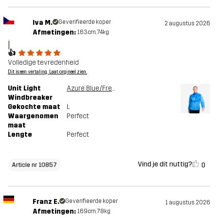
Iva M.
Geverifieerde koper
2 augustus 2026
Afmetingen:
163cm, 74kg
I
👍
Volledige tevredenheid
Dit is een vertaling. Laat orgineel zien.
Unit Light
Azure Blue/French Blue
Windbreaker
Gekochte maat
L
Waargenomen
Perfect
maat
Lengte
Perfect
Vind je dit nuttig?
0
Article nr 10857
Franz E.
Geverifieerde koper
1 augustus 2026
Afmetingen:
169cm, 78kg