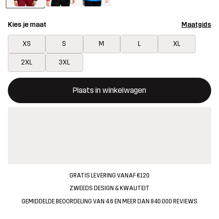
Kies je maat
Maatgids
XS
S
M
L
XL
2XL
3XL
Deze knop opent een modal met de bevestiging van een nieuw i
{{size}} niet beschikbaar
Plaats in winkelwagen
GRATIS LEVERING VANAF €120
ZWEEDS DESIGN & KWALITEIT
GEMIDDELDE BEOORDELING VAN 4.6 EN MEER DAN 840.000 REVIEWS