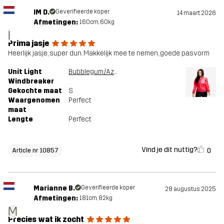
IM D.
Geverifieerde koper
14 maart 2026
Afmetingen:
160cm, 60kg
I
Prima jasje
Heerlijk jasje, super dun. Makkelijk mee te nemen, goede pasvorm
Unit Light
Bubblegum/Azalea
Windbreaker
Gekochte maat
S
Waargenomen
Perfect
maat
Lengte
Perfect
Vind je dit nuttig?
0
Article nr 10857
Marianne B.
Geverifieerde koper
28 augustus 2025
Afmetingen:
181cm, 82kg
M
Precies wat ik zocht