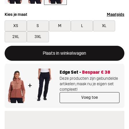
Kies je maat
Maatgids
XS
S
M
L
XL
2XL
3XL
Deze knop opent een modal met de bevestiging van een nieuw i
{{size}} niet beschikbaar
Plaats in winkelwagen
Edge Set
-
Bespaar
€ 38
Deze producten zijn gebundelde
artikelen, maak nu je eigen set
+
compleet!
Voeg toe