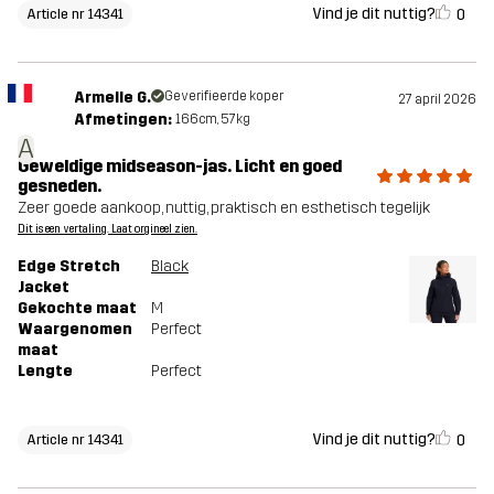
Vind je dit nuttig?
0
Article nr 14341
Armelle G.
Geverifieerde koper
27 april 2026
Afmetingen:
166cm, 57kg
A
Geweldige midseason-jas. Licht en goed
gesneden.
Zeer goede aankoop, nuttig, praktisch en esthetisch tegelijk
Dit is een vertaling. Laat orgineel zien.
Edge Stretch
Black
Jacket
Gekochte maat
M
Waargenomen
Perfect
maat
Lengte
Perfect
Vind je dit nuttig?
0
Article nr 14341