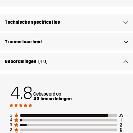
Het model
is 174 cm en draagt M
Pasvorm
REGULAR
Technische specificaties
Materiaal
91% Polyamide (Gerecycled), 9% Elastaan
Traceerbaarheid
Voering
95% Polyester (Gerecycled), 5%
Polyester
Beoordelingen
(4.8)
Ontworpen
WANDELEN
KLIMMEN & ALPINISME
voor
4.8
Gebaseerd op
Artikelnummer
14341_4524
43 beoordelingen
5
39
4
1
3
3
2
0