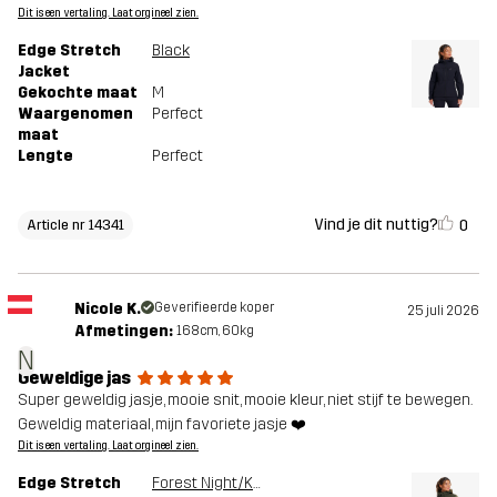
Dit is een vertaling. Laat orgineel zien.
Edge Stretch
Black
Jacket
Gekochte maat
M
Waargenomen
Perfect
maat
Lengte
Perfect
Vind je dit nuttig?
0
Article nr 14341
Nicole K.
Geverifieerde koper
25 juli 2026
Afmetingen:
168cm, 60kg
N
Geweldige jas
Super geweldig jasje, mooie snit, mooie kleur, niet stijf te bewegen.
Geweldig materiaal, mijn favoriete jasje ❤️
Dit is een vertaling. Laat orgineel zien.
Edge Stretch
Forest Night/Kalamata