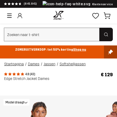
(845.841)
Klantenservice
Zoeken wissen
ZOMERUITVERKOOP: tot 50% korting
Shop nu
Startpagina
Dames
Jassen
Softshelljassen
€ 129
4.8 (43)
Edge Stretch Jacket Dames
Model draagt