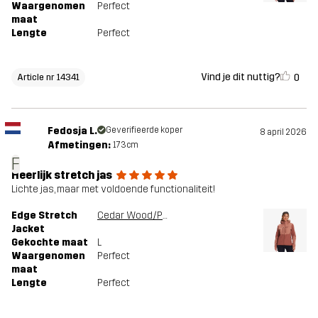
Waargenomen
Perfect
maat
Lengte
Perfect
Vind je dit nuttig?
0
Article nr 14341
Fedosja L.
Geverifieerde koper
8 april 2026
Afmetingen:
173cm
F
Heerlijk stretch jas
Lichte jas, maar met voldoende functionaliteit!
Edge Stretch
Cedar Wood/Pink Mahogany
Jacket
Gekochte maat
L
Waargenomen
Perfect
maat
Lengte
Perfect