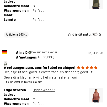
Jacket
Gekochte maat
S
Waargenomen
Perfect
maat
Lengte
Perfect
Vind je dit nuttig?
0
Article nr 14341
Aline D.
Geverifieerde koper
13 juli 2026
Afmetingen:
170cm, 60kg
A
Heel aangenaam, comfortabel en chique!
Het jasje zit heel goed, is comfortabel en ziet er erg goed uit!
Geweldige kleur en ik vind het materiaal erg mooi!
Dit is een vertaling. Laat orgineel zien.
Edge Stretch
Cedar Wood/Pink Mahogany
Jacket
Gekochte maat
M
Waargenomen
Perfect