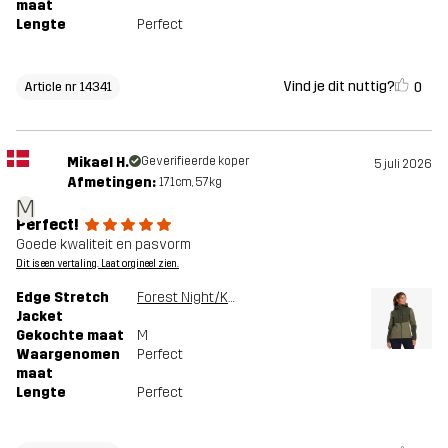
maat
Lengte
Perfect
Vind je dit nuttig?
0
Article nr 14341
Mikael H.
Geverifieerde koper
5 juli 2026
Afmetingen:
171cm, 57kg
M
Perfect!
Goede kwaliteit en pasvorm
Dit is een vertaling. Laat orgineel zien.
Edge Stretch
Forest Night/Kalamata
Jacket
Gekochte maat
M
Waargenomen
Perfect
maat
Lengte
Perfect