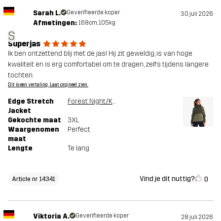
Sarah L.
Geverifieerde koper
30 juli 2026
Afmetingen:
168cm, 105kg
S
Superjas
Ik ben ontzettend blij met de jas! Hij zit geweldig, is van hoge
kwaliteit en is erg comfortabel om te dragen, zelfs tijdens langere
tochten.
Dit is een vertaling. Laat orgineel zien.
Edge Stretch
Forest Night/Kalamata
Jacket
Gekochte maat
3XL
Waargenomen
Perfect
maat
Lengte
Te lang
Vind je dit nuttig?
0
Article nr 14341
Viktoria A.
Geverifieerde koper
28 juli 2026