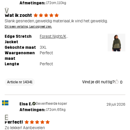
Afmetingen:
172cm, 110kg
V
Wat ik zocht
Slank gesneden, geweldig materiaal, ik vind het geweldig.
Dit is een vertaling. Laat orgineel zien.
Edge Stretch
Forest Night/Kalamata
Jacket
Gekochte maat
3XL
Waargenomen
Perfect
maat
Lengte
Perfect
Vind je dit nuttig?
0
Article nr 14341
Elsa E.
Geverifieerde koper
28 juli 2026
Afmetingen:
172cm, 65kg
E
Perfect!
Zo lekker! Aanbevelen