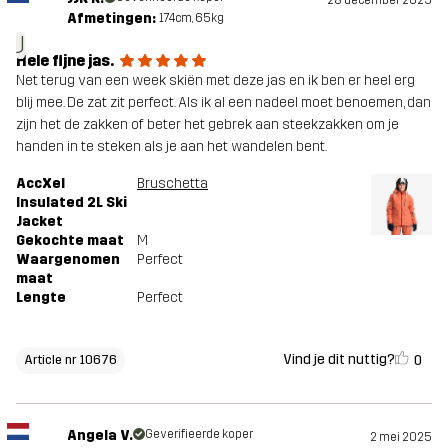
28 december 2025
Afmetingen:
174cm, 65kg
J
Hele fijne jas.
Net terug van een week skiën met deze jas en ik ben er heel erg
blij mee. De zat zit perfect. Als ik al een nadeel moet benoemen, dan
zijn het de zakken of beter het gebrek aan steekzakken om je
handen in te steken als je aan het wandelen bent.
AccXel
Bruschetta
Insulated 2L Ski
Jacket
Gekochte maat
M
Waargenomen
Perfect
maat
Lengte
Perfect
Vind je dit nuttig?
0
Article nr 10676
Angela V.
Geverifieerde koper
2 mei 2025