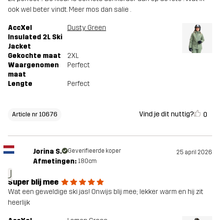
ook wel beter vindt. Meer mos dan salie .
AccXel
Dusty Green
Insulated 2L Ski
Jacket
Gekochte maat
2XL
Waargenomen
Perfect
maat
Lengte
Perfect
Vind je dit nuttig?
0
Article nr 10676
Jorina S.
Geverifieerde koper
25 april 2026
Afmetingen:
180cm
J
Super blij mee
Wat een geweldige ski jas! Onwijs blij mee; lekker warm en hij zit
heerlijk