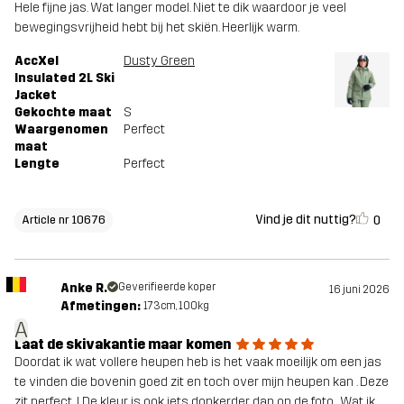
Hele fijne jas. Wat langer model. Niet te dik waardoor je veel
bewegingsvrijheid hebt bij het skiën. Heerlijk warm.
AccXel
Dusty Green
Insulated 2L Ski
Jacket
Gekochte maat
S
Waargenomen
Perfect
maat
Lengte
Perfect
Vind je dit nuttig?
0
Article nr 10676
Anke R.
Geverifieerde koper
16 juni 2026
Afmetingen:
173cm, 100kg
A
Laat de skivakantie maar komen
Doordat ik wat vollere heupen heb is het vaak moeilijk om een jas
te vinden die bovenin goed zit en toch over mijn heupen kan . Deze
zit perfect .! De kleur is ook iets donkerder dan op de foto . Wat ik