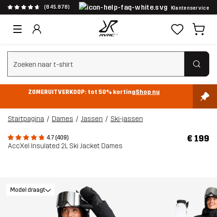
(845.878)
Klantenservice
Zoeken wissen
ZOMERUITVERKOOP: tot 50% korting
Shop nu
Startpagina
Dames
Jassen
Ski-jassen
€ 199
4.7 (409)
AccXel Insulated 2L Ski Jacket Dames
Model draagt