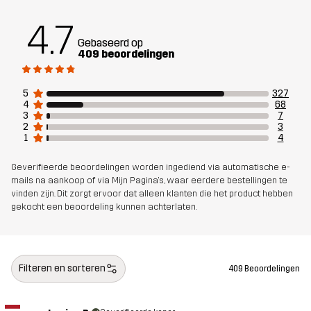
Polyester
4.7
Gebaseerd op
Voering 1
95% Polyester (Gerecycled), 5%
409 beoordelingen
Polyester
5
327
4
68
Voering 2
100% Polyester
3
7
2
3
1
4
Membraan
Waterkolom: 20 000 mm
Ademend vermogen: 10 000 g/m²/24h
Geverifieerde beoordelingen worden ingediend via automatische e-
mails na aankoop of via Mijn Pagina's, waar eerdere bestellingen te
vinden zijn. Dit zorgt ervoor dat alleen klanten die het product hebben
Gewicht
1039g in maat Medium
gekocht een beoordeling kunnen achterlaten.
Duurzaamheid
Details over gerecyclede materialen
lees hier
Filteren en sorteren
409 Beoordelingen
Ontworpen
ALPINESKIËN