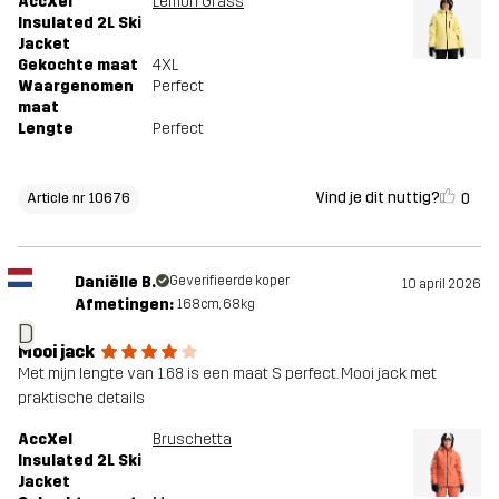
AccXel
Lemon Grass
Insulated 2L Ski
Jacket
Gekochte maat
4XL
Waargenomen
Perfect
maat
Lengte
Perfect
Vind je dit nuttig?
0
Article nr 10676
Daniëlle B.
Geverifieerde koper
10 april 2026
Afmetingen:
168cm, 68kg
D
Mooi jack
Met mijn lengte van 1.68 is een maat S perfect. Mooi jack met
praktische details
AccXel
Bruschetta
Insulated 2L Ski
Jacket