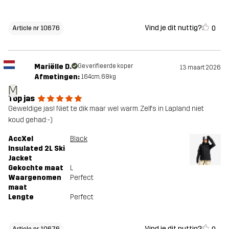
Vind je dit nuttig?
0
Article nr 10676
Mariëlle D.
Geverifieerde koper
13 maart 2026
Afmetingen:
164cm, 68kg
M
Top jas
Geweldige jas! Niet te dik maar wel warm. Zelfs in Lapland niet
koud gehad:-)
AccXel
Black
Insulated 2L Ski
Jacket
Gekochte maat
L
Waargenomen
Perfect
maat
Lengte
Perfect
Vind je dit nuttig?
Article nr 10676