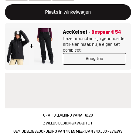
Deze knop opent een modal met de bevestiging van een nieuw i
{{size}} niet beschikbaar
Plaats in winkelwagen
AccXel set
-
Bespaar
€ 54
Deze producten zijn gebundelde
artikelen, maak nu je eigen set
+
compleet!
Voeg toe
GRATIS LEVERING VANAF €120
ZWEEDS DESIGN & KWALITEIT
GEMIDDELDE BEOORDELING VAN 4.6 EN MEER DAN 840.000 REVIEWS