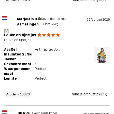
0
Marjolein U.
Geverifieerde koper
22 februari 2026
Afmetingen:
168cm, 55kg
M
Leuke en fijne jas
Leuke en fijne jas
AccXel
Anthracite/Golden Yellow
Insulated 2L Ski
Jacket
Gekochte maat
S
Waargenomen
Perfect
maat
Lengte
Perfect
Vind je dit nuttig?
0
Article nr 10676
JJK K.
Geverifieerde koper