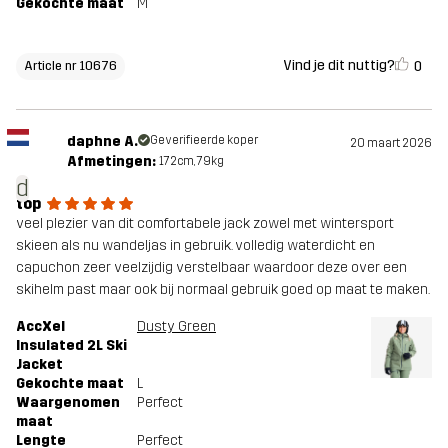
Gekochte maat
M
Vind je dit nuttig?
0
Article nr 10676
daphne A.
Geverifieerde koper
20 maart 2026
Afmetingen:
172cm, 79kg
d
top
veel plezier van dit comfortabele jack zowel met wintersport
skieen als nu wandeljas in gebruik. volledig waterdicht en
capuchon zeer veelzijdig verstelbaar waardoor deze over een
skihelm past maar ook bij normaal gebruik goed op maat te maken.
AccXel
Dusty Green
Insulated 2L Ski
Jacket
Gekochte maat
L
Waargenomen
Perfect
maat
Lengte
Perfect