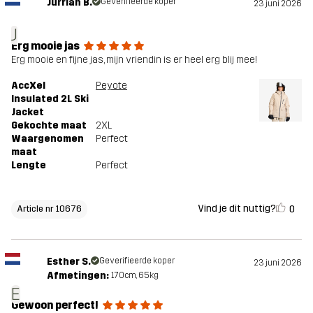
voor
Jurrian B.
Geverifieerde koper
23 juni 2026
J
Artikelnummer
10676_2001
Erg mooie jas
Erg mooie en fijne jas, mijn vriendin is er heel erg blij mee!
AccXel
Peyote
Insulated 2L Ski
Jacket
Gekochte maat
2XL
Waargenomen
Perfect
maat
Lengte
Perfect
Vind je dit nuttig?
0
Article nr 10676
Esther S.
Geverifieerde koper
23 juni 2026
Afmetingen:
170cm, 65kg
E
Gewoon perfect!