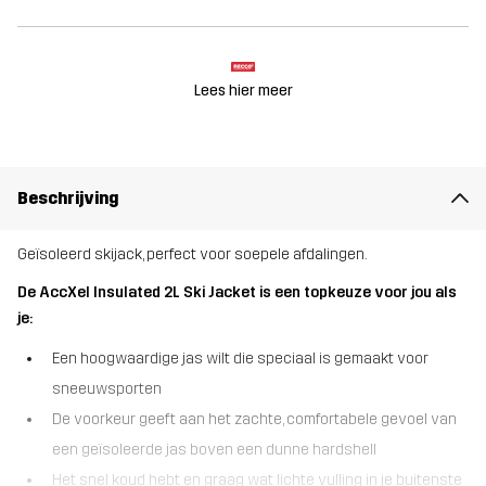
Lees hier meer
Beschrijving
Geïsoleerd skijack, perfect voor soepele afdalingen.
De AccXel Insulated 2L Ski Jacket is een topkeuze voor jou als
je:
Een hoogwaardige jas wilt die speciaal is gemaakt voor
sneeuwsporten
De voorkeur geeft aan het zachte, comfortabele gevoel van
een geïsoleerde jas boven een dunne hardshell
Het snel koud hebt en graag wat lichte vulling in je buitenste