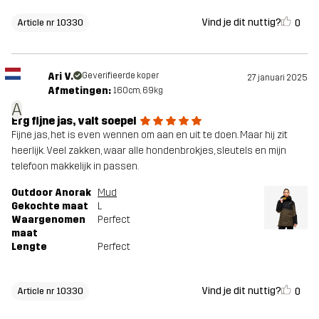
Vind je dit nuttig?
0
Article nr 10330
Ari V.
Geverifieerde koper
27 januari 2025
Afmetingen:
160cm, 69kg
A
Erg fijne jas, valt soepel
Fijne jas, het is even wennen om aan en uit te doen. Maar hij zit
heerlijk. Veel zakken, waar alle hondenbrokjes, sleutels en mijn
telefoon makkelijk in passen.
Outdoor Anorak
Mud
Gekochte maat
L
Waargenomen
Perfect
maat
Lengte
Perfect
Vind je dit nuttig?
0
Article nr 10330