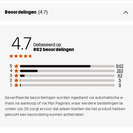
Materiaal 2
94% Polyester, 6% Elastaan
Beoordelingen
(4.7)
Membraan
100% Thermoplastisch polyurethaan
4.7
Materiaal 2
100% Polyester
Gebaseerd op
Achterkant
862 beoordelingen
Gewicht
824g in maat Medium
5
642
4
163
3
43
Duurzaamheid
Bluesign® approved
lees hier
2
5
1
9
Ontworpen
ALLROUND
Geverifieerde beoordelingen worden ingediend via automatische e-
mails na aankoop of via Mijn Pagina's, waar eerdere bestellingen te
voor
vinden zijn. Dit zorgt ervoor dat alleen klanten die het product hebben
gekocht een beoordeling kunnen achterlaten.
Artikelnummer
10330_2001