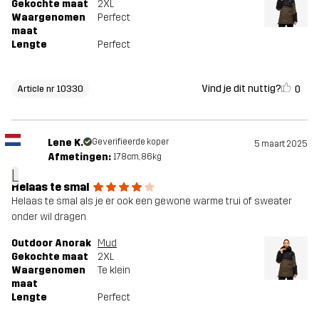
Gekochte maat
2XL
Waargenomen
Perfect
maat
Lengte
Perfect
Vind je dit nuttig?
0
Article nr 10330
Lene K.
Geverifieerde koper
5 maart 2025
Afmetingen:
178cm, 86kg
L
Helaas te smal
Helaas te smal als je er ook een gewone warme trui of sweater
onder wil dragen
Outdoor Anorak
Mud
Gekochte maat
2XL
Waargenomen
Te klein
maat
Lengte
Perfect