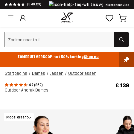
(846.113)
Klantenservice
Zoeken wissen
ZOMERUITVERKOOP: tot 50% korting
Shop nu
Startpagina
Dames
Jassen
Outdoorjassen
€ 139
4.7 (862)
Outdoor Anorak Dames
Model draagt