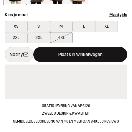
Kies je maat
Maatgids
XS
S
M
L
XL
2XL
3XL
4XL
Deze knop opent een modal met de bevestiging van een nieuw i
{{size}} niet beschikbaar
Notify
Plaats in winkelwagen
GRATIS LEVERING VANAF €120
ZWEEDS DESIGN & KWALITEIT
GEMIDDELDE BEOORDELING VAN 4.6 EN MEER DAN 840.000 REVIEWS