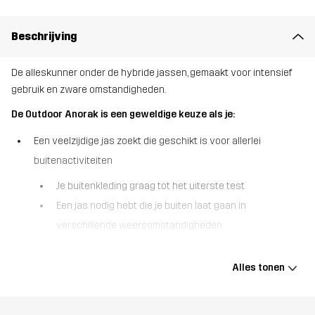
Beschrijving
De alleskunner onder de hybride jassen, gemaakt voor intensief
gebruik en zware omstandigheden.
De Outdoor Anorak is een geweldige keuze als je:
Een veelzijdige jas zoekt die geschikt is voor allerlei
buitenactiviteiten
Je buitenkleding graag tot het uiterste test
Een jas nodig hebt die je buiten laat gaan in
verschillende weersomstandigheden.
De Outdoor Anorak is een slijtvaste, ademende hybride jas die
Alles tonen
gemaakt is voor zware omstandigheden en onvoorspelbaar weer.
Hij is gemaakt van een voorgewaxte, sterke polycotton canvas,
waardoor je zonder problemen door dichte bossen en doornige