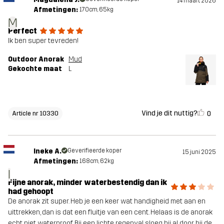
14 maart 2026
Afmetingen:
170cm, 65kg
M
Perfect
Ik ben super tevreden!
Outdoor Anorak
Mud
Gekochte maat
L
Vind je dit nuttig?
0
Article nr 10330
Ineke A.
Geverifieerde koper
15 juni 2025
Afmetingen:
168cm, 62kg
I
Fijne anorak, minder waterbestendig dan ik
had gehoopt
De anorak zit super. Heb je een keer wat handigheid met aan en
uittrekken, dan is dat een fluitje van een cent. Helaas is de anorak
echt niet waterproof. Bij een lichte regenval sloeg hij al door bij de