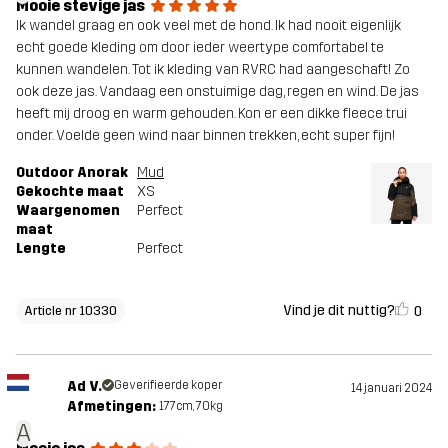
Mooie stevige jas
Ik wandel graag en ook veel met de hond. Ik had nooit eigenlijk
echt goede kleding om door ieder weertype comfortabel te
kunnen wandelen. Tot ik kleding van RVRC had aangeschaft! Zo
ook deze jas. Vandaag een onstuimige dag, regen en wind. De jas
heeft mij droog en warm gehouden. Kon er een dikke fleece trui
onder. Voelde geen wind naar binnen trekken, echt super fijn!
Outdoor Anorak
Mud
Gekochte maat
XS
Waargenomen
Perfect
maat
Lengte
Perfect
Vind je dit nuttig?
0
Article nr 10330
Ad V.
Geverifieerde koper
14 januari 2024
Afmetingen:
177cm, 70kg
A