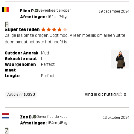
Elien P.
Geverifieerde koper
19 december 2024
Afmetingen:
162cm, 74kg
E
Super tevreden
Zalige jas om te dragen. Oogt mooi. Alleen moeilijk om alleen uit te
doen, omdat het over het hoofd is.
Outdoor Anorak
Mud
Gekochte maat
L
Waargenomen
Perfect
maat
Lengte
Perfect
Vind je dit nuttig?
0
Article nr 10330
Zoe B.
Geverifieerde koper
13 oktober 2024
Afmetingen:
154cm, 45kg
Z