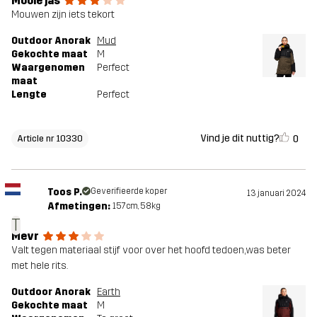
Mooie jas
Mouwen zijn iets tekort
Outdoor Anorak
Mud
Gekochte maat
M
Waargenomen
Perfect
maat
Lengte
Perfect
Vind je dit nuttig?
0
Article nr 10330
Toos P.
Geverifieerde koper
13 januari 2024
Afmetingen:
157cm, 58kg
T
Mevr
Valt tegen materiaal stijf voor over het hoofd tedoen,was beter
met hele rits.
Outdoor Anorak
Earth
Gekochte maat
M