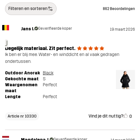
Filteren en sorteren
862 Beoordelingen
Jans I.
Geverifieerde koper
19 maart 2026
J
Degelijk materiaal. Zit perfect.
Ik ben er blij mee. Water- en winddicht en al vaak gedragen
ondertussen.
Outdoor Anorak
Black
Gekochte maat
S
Waargenomen
Perfect
maat
Lengte
Perfect
Vind je dit nuttig?
0
Article nr 10330
Magdalena J.
Geverifieerde koper