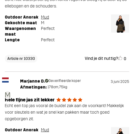
ellebogen en de schouders.
Outdoor Anorak
Mud
Gekochte maat
M
Waargenomen
Perfect
maat
Lengte
Perfect
Vind je dit nuttig?
0
Article nr 10330
Marjanne D.
Geverifieerde koper
3 juni 2025
Afmetingen:
178cm, 75kg
M
Hele fijne jas zit lekker
Echt een top jas vooral de buidel zak aan de voorkant! Makkelijk
voor sleutels en wat je snel kan pakken maar toch goed
opgeborgen zit.
Outdoor Anorak
Mud