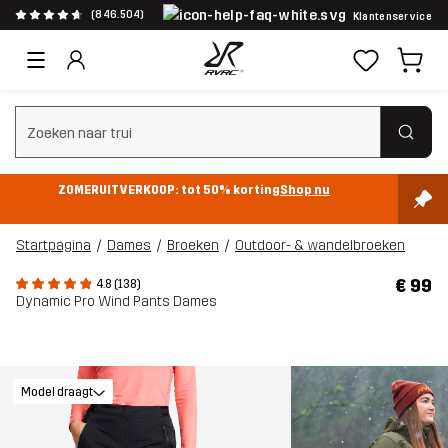
(846.504)
Klantenservice
Zoeken wissen
ZOMERUITVERKOOP: tot 50% korting
Shop nu
Startpagina
Dames
Broeken
Outdoor- & wandelbroeken
€ 99
4.8 (138)
Dynamic Pro Wind Pants Dames
Model draagt