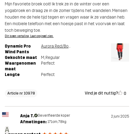
Mijn favoriete broek ooit! Ik trek ze in de winter over een
yogabroek en draag ze in de zomer tijdens het wandelen. Mensen
houden me de hele tijd tegen en vragen waar ik ze vandaan heb.
Een mobiele telefoon met een hoesje past in het voorvak en laat
toch beweging toe.
Dit is een vertaling. Laat orgineel zien.
Dynamic Pro
Aurora Red/Bossa Nova
Wind Pants
Gekochte maat
M
, Regular
Waargenomen
Perfect
maat
Lengte
Perfect
Vind je dit nuttig?
0
Article nr 10978
Anja T.
Geverifieerde koper
2 juni 2025
Afmetingen:
171cm, 78kg
A