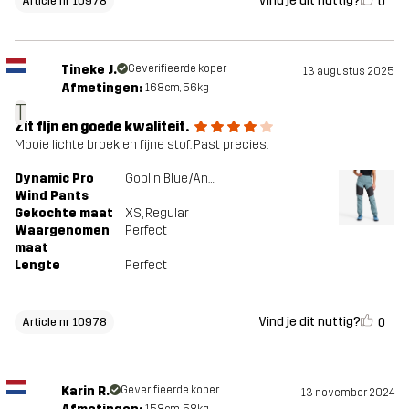
Vind je dit nuttig?
0
Article nr 10978
Tineke J.
Geverifieerde koper
13 augustus 2025
Afmetingen:
168cm, 56kg
T
Zit fijn en goede kwaliteit.
Mooie lichte broek en fijne stof. Past precies.
Dynamic Pro
Goblin Blue/Anthracite
Wind Pants
Gekochte maat
XS
, Regular
Waargenomen
Perfect
maat
Lengte
Perfect
Vind je dit nuttig?
0
Article nr 10978
Karin R.
Geverifieerde koper
13 november 2024
158cm, 58kg