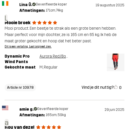
Lina Ū.
Geverifieerde koper
19 augustus 2025
Afmetingen:
171cm, 74kg
L
Mooie broek
Mooi product. Een beetje te strak als een grote benen hebben.
Maar perfect voor mijn dochter, ze is 165 cm en 65 kg. Ik heb de
maat groter gekocht en hoop dat het beter past.
Dit is een vertaling. Laat orgineel zien.
Dynamic Pro
Aurora Red/Bossa Nova
Wind Pants
Gekochte maat
M
, Regular
Vind je dit nuttig?
0
Article nr 10978
amie g.
Geverifieerde koper
29 juni 2025
Afmetingen:
165cm, 59kg
a
Hou van deze!