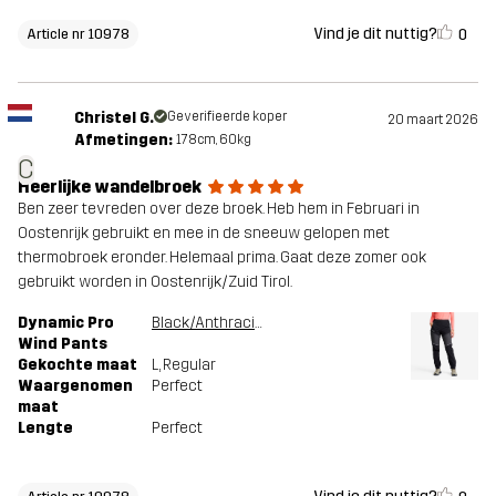
Vind je dit nuttig?
0
Article nr 10978
Christel G.
Geverifieerde koper
20 maart 2026
Afmetingen:
178cm, 60kg
C
Heerlijke wandelbroek
Ben zeer tevreden over deze broek. Heb hem in Februari in
Oostenrijk gebruikt en mee in de sneeuw gelopen met
thermobroek eronder. Helemaal prima. Gaat deze zomer ook
gebruikt worden in Oostenrijk/Zuid Tirol.
Dynamic Pro
Black/Anthracite
Wind Pants
Gekochte maat
L
, Regular
Waargenomen
Perfect
maat
Lengte
Perfect