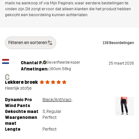
mails na aankoop of via Mijn Pagina's, waar eerdere bestellingen te
vinden zijn. Dit zorgt ervoor dat alleen klanten die het product hebben
Ontworpen
WANDELEN
KLIMMEN & ALPINISME
gekocht een beoordeling kunnen achterlaten.
voor
HARDLOPEN EN TRAINING
Artikelnummer
10978_4100
Filteren en sorteren
139 Beoordelingen
Chantal P.
Geverifieerde koper
25 maart 2026
Afmetingen:
160cm, 58kg
C
Lekkere broek
Heerlijk stofje
Dynamic Pro
Black/Anthracite
Wind Pants
Gekochte maat
S
, Regular
Waargenomen
Perfect
maat
Lengte
Perfect