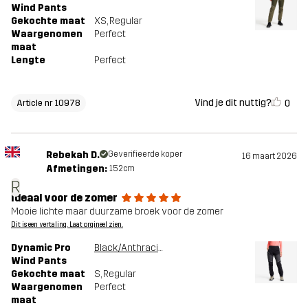
Wind Pants
Gekochte maat
XS
, Regular
Waargenomen
Perfect
maat
Lengte
Perfect
Vind je dit nuttig?
0
Article nr 10978
Rebekah D.
Geverifieerde koper
16 maart 2026
Afmetingen:
152cm
R
Ideaal voor de zomer
Mooie lichte maar duurzame broek voor de zomer
Dit is een vertaling. Laat orgineel zien.
Dynamic Pro
Black/Anthracite
Wind Pants
Gekochte maat
S
, Regular
Waargenomen
Perfect
maat