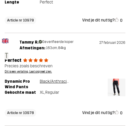
Lengte
Perfect
Vind je dit nuttig?
0
Article nr 10978
Tammy R.
Geverifieerde koper
27 februari 2026
Afmetingen:
163cm, 84kg
T
Perfect
Precies zoals beschreven
Dit is een vertaling. Laat orgineel zien.
Dynamic Pro
Black/Anthracite
Wind Pants
Gekochte maat
XL
, Regular
Vind je dit nuttig?
0
Article nr 10978