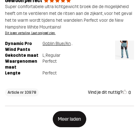
Gewoon perfect
Super comfortabele ultra lichtgewicht broek die de mogelijkheid
heeft om te ventileren met de ritsen aan de zijkant, voor het geval
het te warm wordt tijdens het wandelen. Perfect voor de New
Hampshire White Mountains!
Dit is een vertaling. Laat orgineel zien.
Dynamic Pro
Goblin Blue/Anthracite
Wind Pants
Gekochte maat
L
, Regular
Waargenomen
Perfect
maat
Lengte
Perfect
Vind je dit nuttig?
0
Article nr 10978
Meer laden