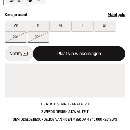
Kies je maat
Maatgids
XS
S
M
L
XL
2XL
3XL
Deze knop opent een modal met de bevestiging van een nieuw i
{{size}} niet beschikbaar
Notify
Plaats in winkelwagen
GRATIS LEVERING VANAF €120
ZWEEDS DESIGN & KWALITEIT
GEMIDDELDE BEOORDELING VAN 4.6 EN MEER DAN 840.000 REVIEWS