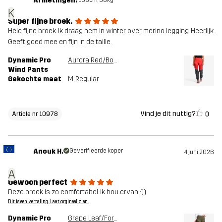
Afmetingen:
K
Super fijne broek.
Hele fijne broek. Ik draag hem in winter over merino legging. Heerlijk.
Geeft goed mee en fijn in de taille.
Dynamic Pro
Aurora Red/Bossa Nova
Wind Pants
Gekochte maat
M
, Regular
Vind je dit nuttig?
0
Article nr 10978
Anouk H.
Geverifieerde koper
4 juni 2026
A
Gewoon perfect
Deze broek is zo comfortabel. Ik hou ervan :))
Dit is een vertaling. Laat orgineel zien.
Dynamic Pro
Grape Leaf/Forest Night