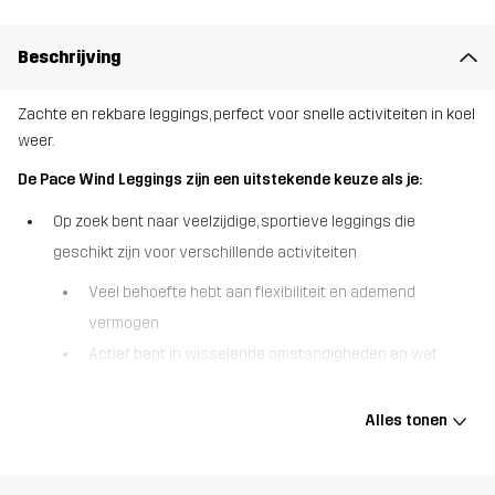
Beschrijving
Zachte en rekbare leggings, perfect voor snelle activiteiten in koel
weer.
De Pace Wind Leggings zijn een uitstekende keuze als je:
Op zoek bent naar veelzijdige, sportieve leggings die
geschikt zijn voor verschillende activiteiten
Veel behoefte hebt aan flexibiliteit en ademend
vermogen
Actief bent in wisselende omstandigheden en wat
bescherming tegen het weer nodig hebt.
Alles tonen
De Pace Wind Leggings zijn zachte en rekbare buitenbroeken,
gemaakt van gerecyclede materialen en vooral ontworpen voor
intensieve buitenactiviteiten in koel weer. Deze leggings