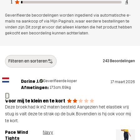
1
4
Elastaan
Geverifieerde beoordelingen worden ingediend via automatische e-
mails na aankoop of via Mijn Pagina's, waar eerdere bestellingen te
Mesh
91% Polyester, 9% Elastaan
vinden zijn. Dit zorgt ervoor dat alleen klanten die het product hebben
gekocht een beoordeling kunnen achterlaten.
Materiaal 2
90% Polyester (Gerecycled), 10%
Elastaan
Filteren en sorteren
243 Beoordelingen
Gewicht
405g in maat Medium
Dorine J.
Geverifieerde koper
17 maart 2026
Duurzaamheid
Details over gerecyclede materialen
Afmetingen:
173cm, 69kg
lees hier
D
Voor mij te klein en te kort
Deze broek.had ik in2 maten besteld. Aangezien het elastiek vrij
Ontworpen
ALLROUND
HARDLOPEN EN TRAINING
stug is valt deze te strak op de buik. Bovendien is hij ook voor mij
voor
te kort.
Pace Wind
Navy
Artikelnummer
10629_2001
Tights