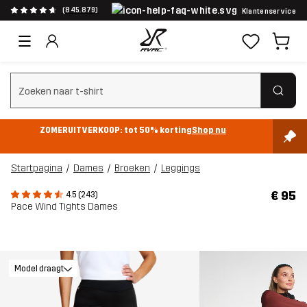
(845.879)
Klantenservice
Zoeken wissen
ZOMERUITVERKOOP: tot 50% korting
Shop nu
Startpagina
Dames
Broeken
Leggings
€ 95
4.5 (243)
Pace Wind Tights Dames
Model draagt