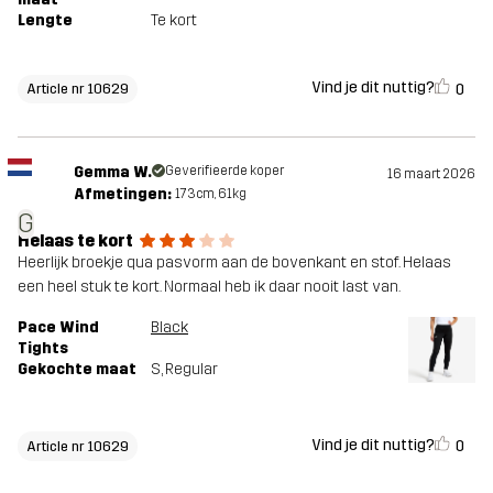
Lengte
Te kort
Vind je dit nuttig?
0
Article nr 10629
Gemma W.
Geverifieerde koper
16 maart 2026
Afmetingen:
173cm, 61kg
G
Helaas te kort
Heerlijk broekje qua pasvorm aan de bovenkant en stof. Helaas
een heel stuk te kort. Normaal heb ik daar nooit last van.
Pace Wind
Black
Tights
Gekochte maat
S
, Regular
Vind je dit nuttig?
0
Article nr 10629