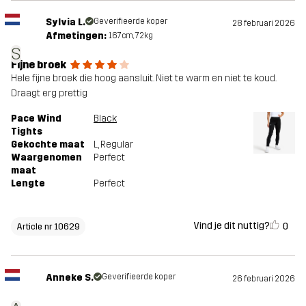
Sylvia L.
Geverifieerde koper
28 februari 2026
Afmetingen:
167cm, 72kg
S
Fijne broek
Hele fijne broek die hoog aansluit. Niet te warm en niet te koud.
Draagt erg prettig
Pace Wind
Black
Tights
Gekochte maat
L
, Regular
Waargenomen
Perfect
maat
Lengte
Perfect
Vind je dit nuttig?
0
Article nr 10629
Anneke S.
Geverifieerde koper
26 februari 2026