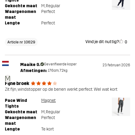
Tights
Gekochte maat
M
, Regular
Waargenomen
Perfect
maat
Lengte
Perfect
Vind je dit nuttig?
0
Article nr 10629
Maaike G.
Geverifieerde koper
23 februari 2026
Afmetingen:
176cm, 72kg
M
Fijne broek
Zit fijn, windstopper op de benen werkt perfect. Wel wat kort
Pace Wind
Magnet
Tights
Gekochte maat
M
, Regular
Waargenomen
Perfect
maat
Lengte
Te kort