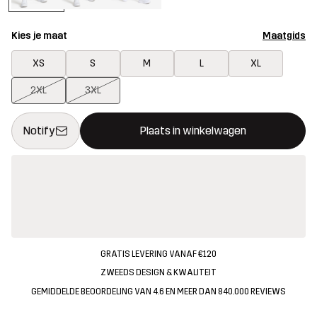
Kies je maat
Maatgids
XS
S
M
L
XL
2XL
3XL
Deze knop opent een modal met de bevestiging van een nieuw i
{{size}} niet beschikbaar
Notify
Plaats in winkelwagen
GRATIS LEVERING VANAF €120
ZWEEDS DESIGN & KWALITEIT
GEMIDDELDE BEOORDELING VAN 4.6 EN MEER DAN 840.000 REVIEWS