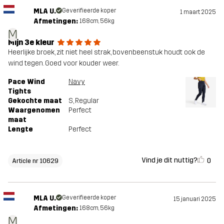
MLA U.
Geverifieerde koper
1 maart 2025
Afmetingen:
168cm, 56kg
M
Mijn 3e kleur
Heerlijke broek, zit niet heel strak, bovenbeenstuk houdt ook de
wind tegen. Goed voor kouder weer.
Pace Wind
Navy
Tights
Gekochte maat
S
, Regular
Waargenomen
Perfect
maat
Lengte
Perfect
Vind je dit nuttig?
0
Article nr 10629
MLA U.
Geverifieerde koper
15 januari 2025
Afmetingen:
168cm, 56kg
M