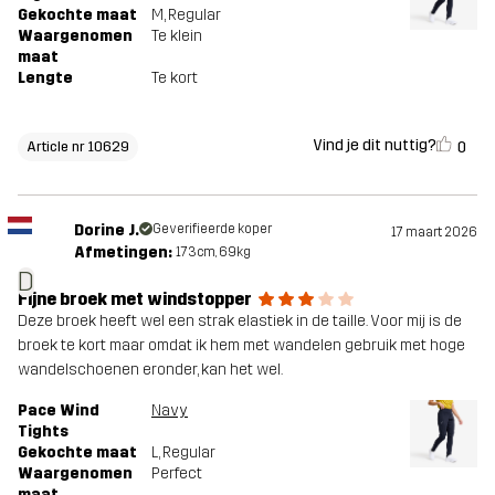
Gekochte maat
M
, Regular
Waargenomen
Te klein
maat
Lengte
Te kort
Vind je dit nuttig?
0
Article nr 10629
Dorine J.
Geverifieerde koper
17 maart 2026
Afmetingen:
173cm, 69kg
D
Fijne broek met windstopper
Deze broek heeft wel een strak elastiek in de taille. Voor mij is de
broek te kort maar omdat ik hem met wandelen gebruik met hoge
wandelschoenen eronder, kan het wel.
Pace Wind
Navy
Tights
Gekochte maat
L
, Regular
Waargenomen
Perfect
maat