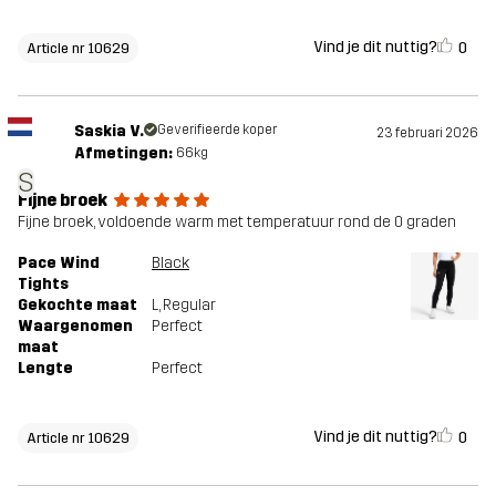
Vind je dit nuttig?
0
Article nr 10629
Saskia V.
Geverifieerde koper
23 februari 2026
Afmetingen:
66kg
S
Fijne broek
Fijne broek, voldoende warm met temperatuur rond de 0 graden
Pace Wind
Black
Tights
Gekochte maat
L
, Regular
Waargenomen
Perfect
maat
Lengte
Perfect
Vind je dit nuttig?
0
Article nr 10629