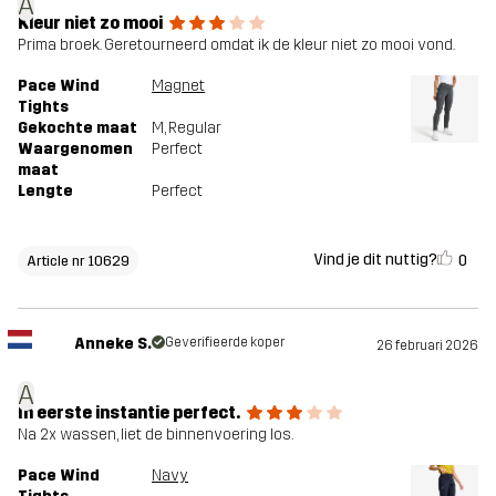
A
Kleur niet zo mooi
Prima broek. Geretourneerd omdat ik de kleur niet zo mooi vond.
Pace Wind
Magnet
Tights
Gekochte maat
M
, Regular
Waargenomen
Perfect
maat
Lengte
Perfect
Vind je dit nuttig?
0
Article nr 10629
Anneke S.
Geverifieerde koper
26 februari 2026
A
In eerste instantie perfect.
Na 2x wassen, liet de binnenvoering los.
Pace Wind
Navy