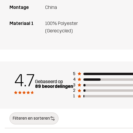
Montage
China
Materiaal 1
100% Polyester
(Gerecycled)
4.7
5
4
Gebaseerd op
3
89 beoordelingen
2
1
Filteren en sorteren