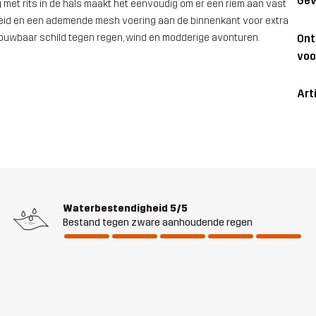
Gew
g met rits in de hals maakt het eenvoudig om er een riem aan vast
heid en een ademende mesh voering aan de binnenkant voor extra
On
trouwbaar schild tegen regen, wind en modderige avonturen.
voo
Art
Waterbestendigheid
5/5
Bestand tegen zware aanhoudende regen