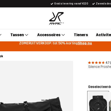
Gratis levering vanaf €120
Zweeds desi
Tassen
Accessoires
Tieners
Activite
ZOMERUITVERKOOP: tot 50% korting
Shop nu
ck
4.7 
Silence Proshe
Geselecteerde