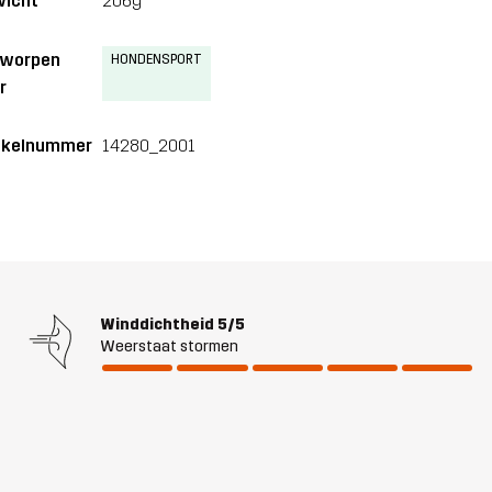
icht
206g
tworpen
HONDENSPORT
r
ikelnummer
14280_2001
Winddichtheid
5/5
Weerstaat stormen