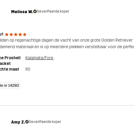
Melissa W.
Geverifieerde koper
r!
lden op regenachtige dagen de vacht van onze grote Golden Retriever d
demend materiaal en is op meerdere plekken verstelbaar voor de perfec
ce Proshell
Kalamata/Forest Night
acket
chte maat
60
cle nr 14280
Amy Z.
Geverifieerde koper