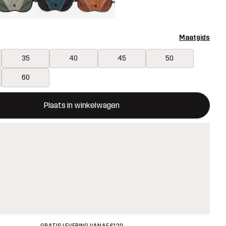
Maatgids
35
40
45
50
60
ent een modal met de bevestiging van een nieuw item in het wink
 beschikbaar
Plaats in winkelwagen
GRATIS LEVERING VANAF €120