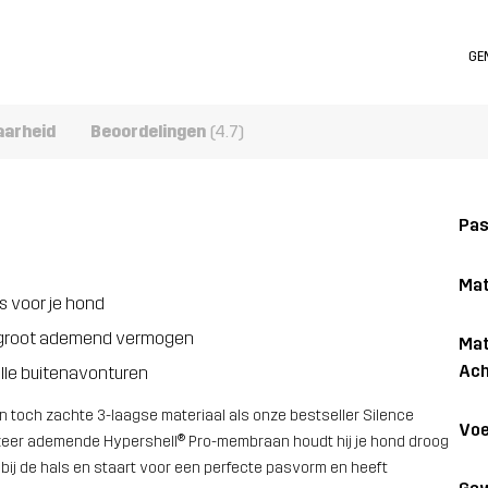
GE
aarheid
Beoordelingen
(4.7)
Pa
Mat
s voor je hond
en groot ademend vermogen
Mat
Ach
lle buitenavonturen
 toch zachte 3-laagse materiaal als onze bestseller Silence
Voe
 zeer ademende Hypershell® Pro-membraan houdt hij je hond droog
 bij de hals en staart voor een perfecte pasvorm en heeft