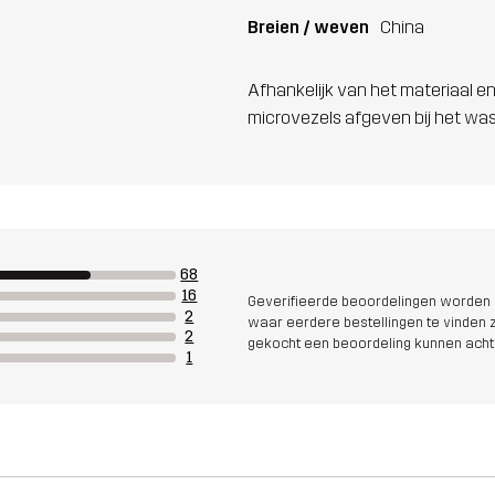
Breien / weven
China
Afhankelijk van het materiaal en
microvezels afgeven bij het wa
68
16
Geverifieerde beoordelingen worden i
2
waar eerdere bestellingen te vinden zi
2
gekocht een beoordeling kunnen acht
1