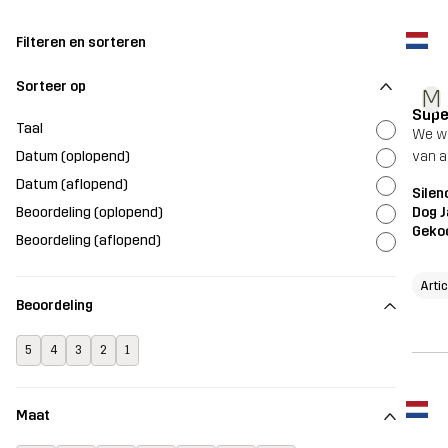
Filteren en sorteren
Sorteer op
M
Supe
Taal
We wi
Datum (oplopend)
van a
Datum (aflopend)
Silen
Beoordeling (oplopend)
Dog J
Geko
Beoordeling (aflopend)
Arti
Beoordeling
5
4
3
2
1
Maat