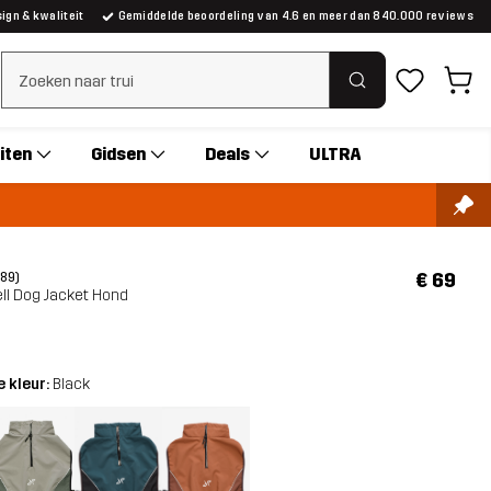
gn & kwaliteit
Gemiddelde beoordeling van 4.6 en meer dan 840.000 reviews
Zoeken wissen
iten
Gidsen
Deals
ULTRA
€ 69
(89)
ll Dog Jacket Hond
 kleur:
Black