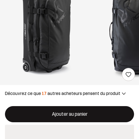
Découvrez ce que
17
autres acheteurs pensent du produit
Ce bouton ouvrira une fenêtre modale confirmant un nouvel artic
{{taille}} non disponible
Ajouter au panier