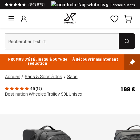
(845 878)
Service clients
Effacer la recherche
PROMOS D'ÉTÉ : jusqu’à 50 % de
À découvrir maintenant
réduction
Accueil
Sacs & Sacs à dos
Sacs
199 €
4.9 (17)
Destination Wheeled Trolley 90L Unisex