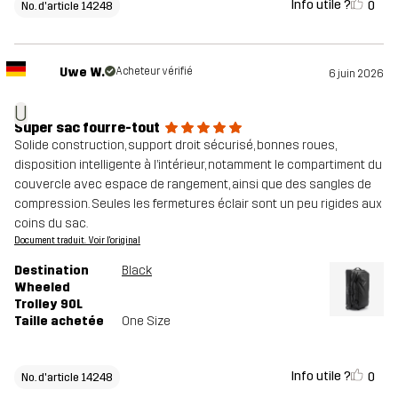
Info utile ?
0
No. d'article 14248
Uwe W.
Acheteur vérifié
6 juin 2026
U
Super sac fourre-tout
Solide construction, support droit sécurisé, bonnes roues,
disposition intelligente à l’intérieur, notamment le compartiment du
couvercle avec espace de rangement, ainsi que des sangles de
compression. Seules les fermetures éclair sont un peu rigides aux
coins du sac.
Document traduit. Voir l'original
Destination
Black
Wheeled
Trolley 90L
Taille achetée
One Size
Info utile ?
0
No. d'article 14248