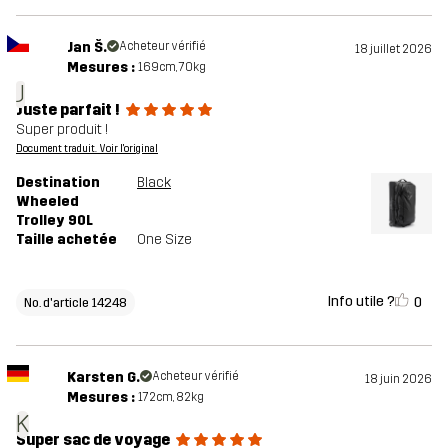
Jan Š.
Acheteur vérifié
18 juillet 2026
Mesures :
169cm, 70kg
J
Juste parfait !
Super produit !
Document traduit. Voir l'original
Destination
Black
Wheeled
Trolley 90L
Taille achetée
One Size
Info utile ?
0
No. d'article 14248
Karsten G.
Acheteur vérifié
18 juin 2026
Mesures :
172cm, 82kg
K
Super sac de voyage