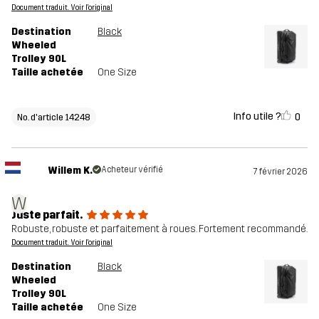
Numéro
14248_2001
Document traduit. Voir l'original
d'article
Destination
Black
Wheeled
Trolley 90L
Taille achetée
One Size
Info utile ?
0
No. d'article 14248
Willem K.
Acheteur vérifié
7 février 2026
W
Juste parfait.
Robuste, robuste et parfaitement à roues. Fortement recommandé.
Document traduit. Voir l'original
Destination
Black
Wheeled
Trolley 90L
Taille achetée
One Size