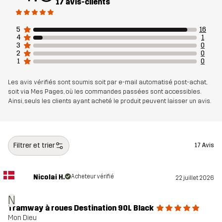
d’une poche pour adresse, le Destination Wheeled Trolley 90L est
17 avis-clients
un choix fonctionnel et fiable pour les longs voyages.
75 x 37 x 38 cm
5
16
4
1
3
0
2
0
Matériau 1
100% Polyester
1
0
Les avis vérifiés sont soumis soit par e-mail automatisé post-achat,
Matériau 2
100% Polyamide
soit via Mes Pages, où les commandes passées sont accessibles.
Ainsi, seuls les clients ayant acheté le produit peuvent laisser un avis.
Doublure 1
100% Polyamide
Doublure 2
100% Polyester
Filtrer et trier
17 Avis
Poids
4205g
Nicolai H.
Acheteur vérifié
22 juillet 2026
Durabilité
Bluesign® approved
En savoir plus ici
N
Tramway à roues Destination 90L Black
Mon Dieu