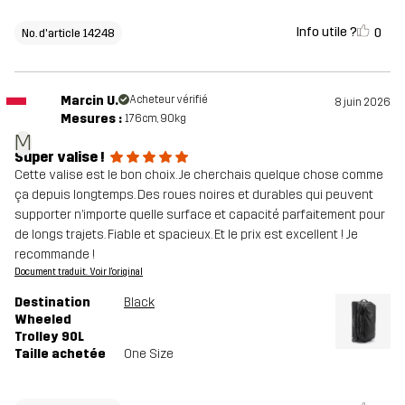
Info utile ?
0
No. d'article 14248
Marcin U.
Acheteur vérifié
8 juin 2026
Mesures :
176cm, 90kg
M
Super valise !
Cette valise est le bon choix. Je cherchais quelque chose comme
ça depuis longtemps. Des roues noires et durables qui peuvent
supporter n’importe quelle surface et capacité parfaitement pour
de longs trajets. Fiable et spacieux. Et le prix est excellent ! Je
recommande !
Document traduit. Voir l'original
Destination
Black
Wheeled
Trolley 90L
Taille achetée
One Size