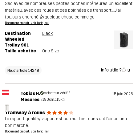
Sac avec de nombreuses petites poches intérieures, un excellent
matériau, avec des roues et des poignées de transport..... J’ai
toujours cherché 👍 quelque chose comme ça
Document traduit. Voir l'original
Destination
Black
Wheeled
Trolley 90L
Taille achetée
One Size
Info utile ?
0
No. d'article 14248
Tobias H.
Acheteur vérifié
15 juin 2026
Mesures :
190cm, 115kg
T
Tramway à roues
Le rapport qualité/rapport est correct Les roues ont l’air un peu
bon marché.
Document traduit. Voir l'original