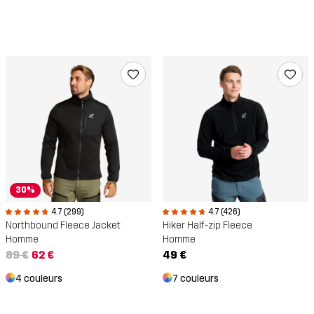
30%
4.7 (299)
4.7 (426)
Northbound Fleece Jacket
Hiker Half-zip Fleece
Homme
Homme
89 €
62 €
49 €
4 couleurs
7 couleurs