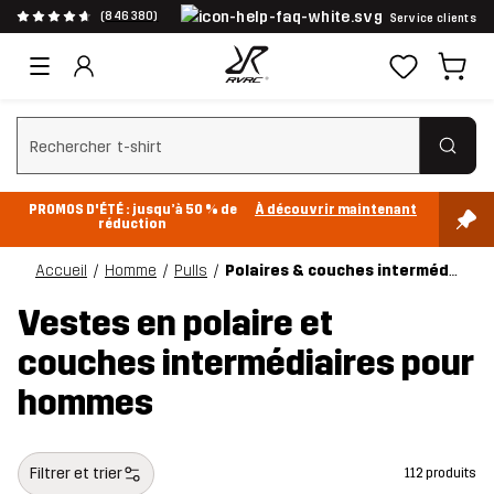
(846 380)
Service clients
Effacer la recherche
PROMOS D'ÉTÉ : jusqu’à 50 % de
À découvrir maintenant
réduction
Accueil
Homme
Pulls
Polaires & couches intermédiaires
Vestes en polaire et
couches intermédiaires pour
hommes
Filtrer et trier
112 produits