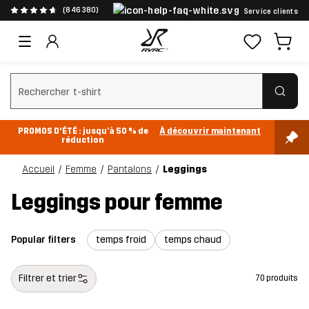
(846 380)
Service clients
Effacer la recherche
PROMOS D'ÉTÉ : jusqu’à 50 % de
À découvrir maintenant
réduction
Accueil
Femme
Pantalons
Leggings
Leggings pour femme
Popular filters
temps froid
temps chaud
Filtrer et trier
70 produits