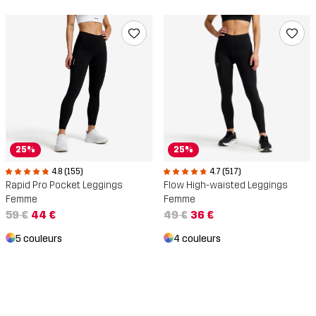
25%
25%
4.7 (517)
4.8 (155)
Flow High-waisted Leggings
Rapid Pro Pocket Leggings
Femme
Femme
49 €
36 €
59 €
44 €
4 couleurs
5 couleurs