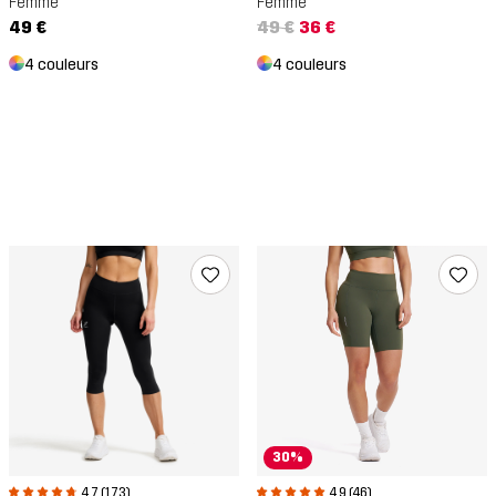
Femme
Femme
49 €
49 €
36 €
4 couleurs
4 couleurs
30%
4.7 (173)
4.9 (46)