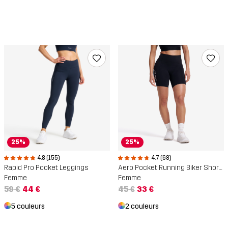
25%
25%
4.8 (155)
4.7 (68)
Rapid Pro Pocket Leggings
Aero Pocket Running Biker Shorts
Femme
Femme
59 €
44 €
45 €
33 €
5 couleurs
2 couleurs