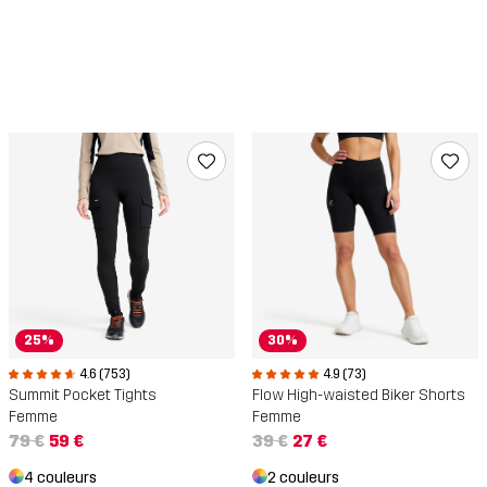
25%
30%
4.6 (753)
4.9 (73)
Summit Pocket Tights
Flow High-waisted Biker Shorts
Femme
Femme
79 €
59 €
39 €
27 €
4 couleurs
2 couleurs