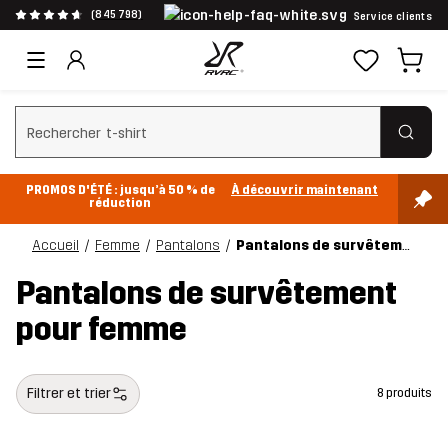
(845 798)
Service clients
Effacer la recherche
PROMOS D'ÉTÉ : jusqu’à 50 % de
À découvrir maintenant
réduction
Accueil
Femme
Pantalons
Pantalons de survêtement
Pantalons de survêtement
pour femme
Filtrer et trier
8 produits