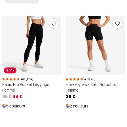
25%
4.8 (78)
4.8 (154)
Flow High-waisted Hotpants
Rapid Pro Pocket Leggings
Femme
Femme
39 €
59 €
44 €
2 couleurs
5 couleurs