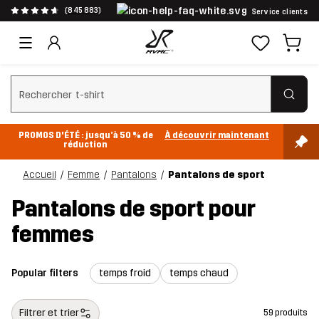
(845 883)
Service clients
Effacer la recherche
PROMOS D'ÉTÉ : jusqu’à 50 % de
À découvrir maintenant
réduction
Accueil
Femme
Pantalons
Pantalons de sport
Pantalons de sport pour
femmes
Popular filters
temps froid
temps chaud
Filtrer et trier
59 produits