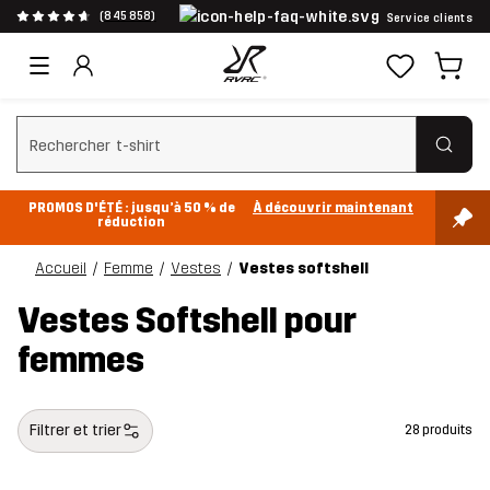
(845 858)
Service clients
Effacer la recherche
PROMOS D'ÉTÉ : jusqu’à 50 % de
À découvrir maintenant
réduction
Accueil
Femme
Vestes
Vestes softshell
Vestes Softshell pour
femmes
Filtrer et trier
28 produits