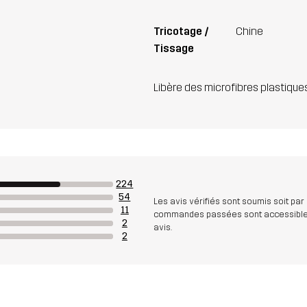
Tricotage /
Chine
Tissage
Libère des microfibres plastique
224
54
Les avis vérifiés sont soumis soit par
11
commandes passées sont accessibles. A
2
avis.
2