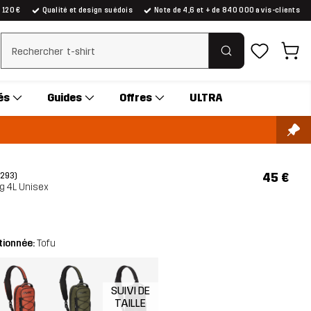
e 120 €
Qualité et design suédois
Note de 4,6 et + de 840 000 avis-clients
Effacer la recherche
és
Guides
Offres
ULTRA
45 €
(293)
ag 4L Unisex
tionnée:
Tofu
SUIVI DE
TAILLE