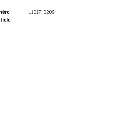
méro
11217_2209
ticle