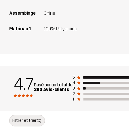
Assemblage
Chine
Matériau 1
100% Polyamide
4.7
5
4
Basé sur un total de
3
293 avis-clients
2
1
Filtrer et trier