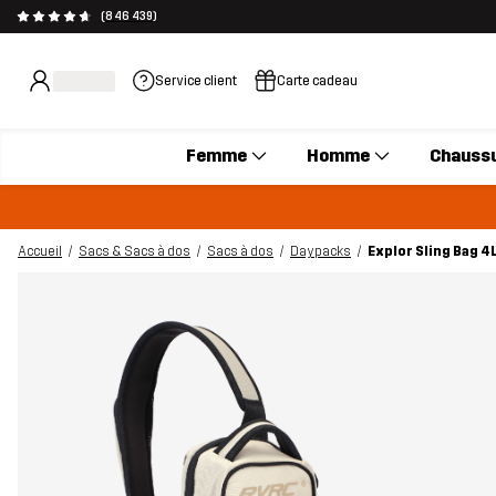
(846 439)
Service client
Carte cadeau
Femme
Homme
Chauss
Accueil
Sacs & Sacs à dos
Sacs à dos
Daypacks
Explor Sling Bag 4