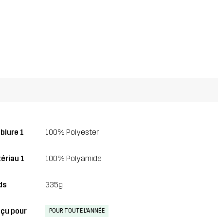
blure 1
100% Polyester
ériau 1
100% Polyamide
ds
335g
çu pour
POUR TOUTE L'ANNÉE