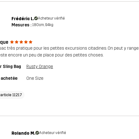
Frédéric L.
Acheteur vérifié
Mesures :
180cm, 94kg
ique
 sac très pratique pour les petites excursions citadines. On peut y ranger
 reste encore un peu de place pour des petites choses.
r Sling Bag
Rusty Orange
e achetée
One Size
'article 11217
Rolando M.
Acheteur vérifié