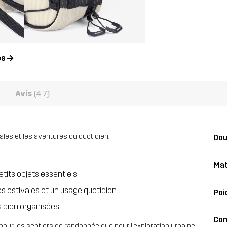
es
Avis
(4.7)
les et les aventures du quotidien.
Dou
Mat
tits objets essentiels
s estivales et un usage quotidien
Poi
s bien organisées
Con
 pour les sentiers de randonnée que pour l’exploration urbaine.