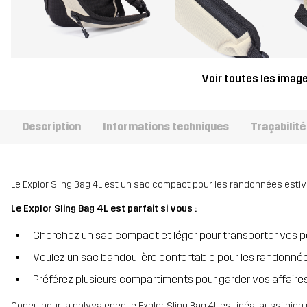
Voir toutes les imag
Description
Informations techniques
Traçabilité
Le Explor Sling Bag 4L est un sac compact pour les randonnées estiva
Le Explor Sling Bag 4L est parfait si vous :
Cherchez un sac compact et léger pour transporter vos pe
Voulez un sac bandoulière confortable pour les randonnée
Préférez plusieurs compartiments pour garder vos affaire
Conçu pour la polyvalence, le Explor Sling Bag 4L est idéal aussi bien