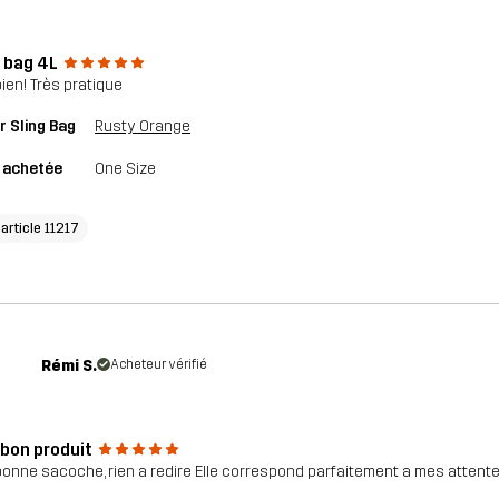
g bag 4L
bien! Très pratique
r Sling Bag
Rusty Orange
e achetée
One Size
'article 11217
Rémi S.
Acheteur vérifié
 bon produit
bonne sacoche, rien a redire Elle correspond parfaitement a mes attentes,