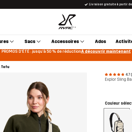
Livraison gratuite à partir d
ures
Sacs
Accessoires
Ados
Activit
PROMOS D'ÉTÉ : jusqu’à 50 % de réduction
À découvrir maintenant
L Tofu
4.7 
Explor Sling B
Couleur sélec