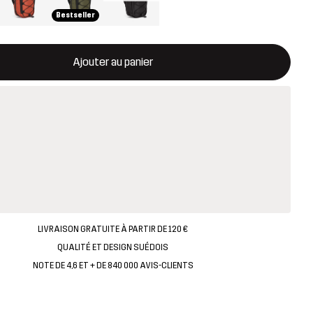
Bestseller
rira une fenêtre modale confirmant un nouvel article dans le panie
disponible
Ajouter au panier
LIVRAISON GRATUITE À PARTIR DE 120 €
QUALITÉ ET DESIGN SUÉDOIS
NOTE DE 4,6 ET + DE 840 000 AVIS-CLIENTS