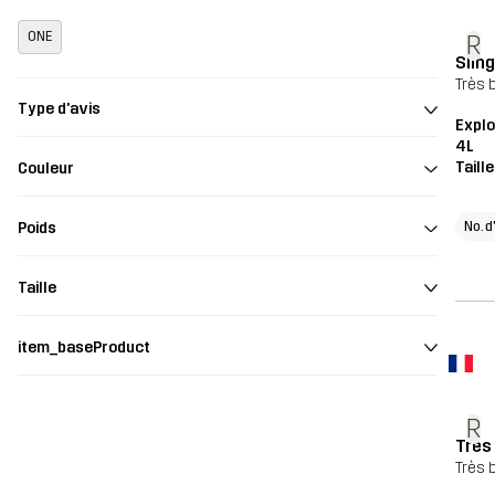
ONE
R
Slin
Très 
Type d'avis
Explo
4L
Taill
Couleur
No. d
Poids
Taille
item_baseProduct
R
Très
Très 