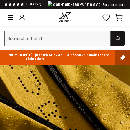
(846 357)
Service clients
Effacer la recherche
PROMOS D'ÉTÉ : jusqu’à 50 % de
À découvrir maintenant
réduction