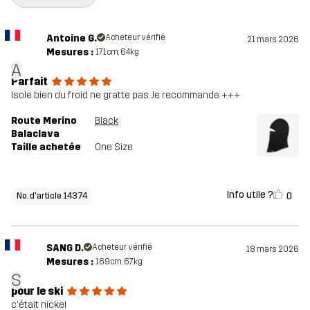
Antoine G.
Acheteur vérifié
21 mars 2026
Mesures :
171cm, 64kg
A
Parfait
Isole bien du froid ne gratte pas Je recommande +++
Route Merino
Black
Balaclava
Taille achetée
One Size
Info utile ?
0
No. d'article 14374
SANG D.
Acheteur vérifié
18 mars 2026
Mesures :
169cm, 67kg
S
pour le ski
c'était nickel