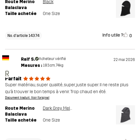
Route Merino
Black
Balaclava
Taille achetée
One Size
Info utile ?
0
No. d'article 14374
Ralf S.
Acheteur vérifié
22 mai 2026
Mesures :
183cm, 74kg
R
Parfait
Super matériau, super qualité, super, juste super. Il ne reste plus
qu’à trouver le bon temps à venir. Trop chaud en été.
Document traduit. Voir l'original
Route Merino
Dark Grey Melange
Balaclava
Taille achetée
One Size