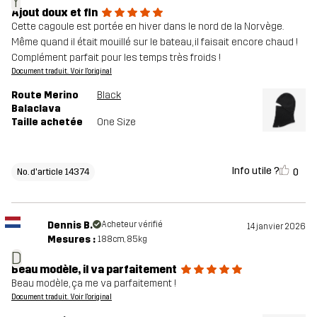
Y
Ajout doux et fin
Cette cagoule est portée en hiver dans le nord de la Norvège.
Même quand il était mouillé sur le bateau, il faisait encore chaud !
Complément parfait pour les temps très froids !
Document traduit. Voir l'original
Route Merino
Black
Balaclava
Taille achetée
One Size
Info utile ?
0
No. d'article 14374
Dennis B.
Acheteur vérifié
14 janvier 2026
Mesures :
188cm, 85kg
D
Beau modèle, il va parfaitement
Beau modèle, ça me va parfaitement !
Document traduit. Voir l'original