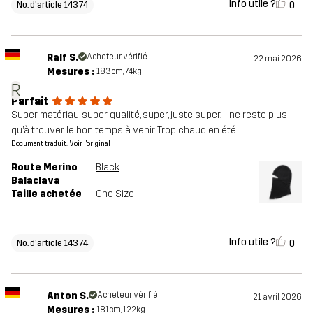
Info utile ?
0
No. d'article 14374
Ralf S.
Acheteur vérifié
22 mai 2026
Mesures :
183cm, 74kg
R
Parfait
Super matériau, super qualité, super, juste super. Il ne reste plus
qu’à trouver le bon temps à venir. Trop chaud en été.
Document traduit. Voir l'original
Route Merino
Black
Balaclava
Taille achetée
One Size
Info utile ?
0
No. d'article 14374
Anton S.
Acheteur vérifié
21 avril 2026
Mesures :
181cm, 122kg