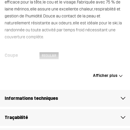
efficace pour la tête, le cou et le visage. Fabriquée avec 75 % de
laine mérinos, elle assure une excellente chaleur, respirabilité et
gestion de l’humidité. Douce au contact de la peau et
naturellement résistante aux odeurs, elle est idéale pour le ski, la
randonnée ou toute activité par temps froid nécessitant une
couverture complète.
Coupe
REGULAR
Matériau 1
75% Laine (Merinos), 25% Polyester
Afficher plus
(Recyclé)
Poids
63g
Informations techniques
Conçu pour
POUR TOUTE L'ANNÉE
Traçabilité
Numéro
14374_2001