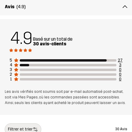
d'article
Avis
(4.9)
4.9
Basé sur un total de
30 avis-clients
5
27
4
3
3
0
2
0
1
0
Les avis vérifiés sont soumis soit par e-mail automatisé post-achat,
soit via Mes Pages, où les commandes passées sont accessibles.
Ainsi, seuls les clients ayant acheté le produit peuvent laisser un avis.
Filtrer et trier
30 Avis