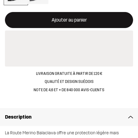
Ce bouton ouvrira une fenêtre modale confirmant un nouvel artic
{{taille}} non disponible
Ajouter au panier
LIVRAISON GRATUITE À PARTIR DE 120 €
QUALITÉ ET DESIGN SUÉDOIS
NOTE DE 4,6 ET + DE 840 000 AVIS-CLIENTS
Description
La Route Merino Balaclava offre une protection légère mais