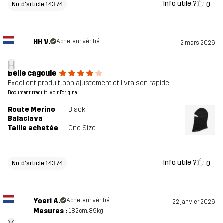
Info utile ?
0
No. d'article 14374
HH V.
Acheteur vérifié
2 mars 2026
H
Belle cagoule
Excellent produit, bon ajustement et livraison rapide.
Document traduit. Voir l'original
Route Merino
Black
Balaclava
Taille achetée
One Size
Info utile ?
0
No. d'article 14374
Yoeri A.
Acheteur vérifié
22 janvier 2026
Mesures :
182cm, 89kg