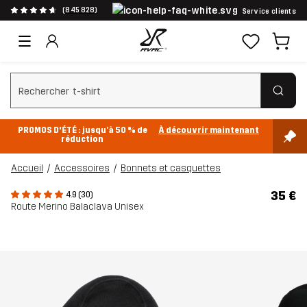
(845 828)
Service clients
Effacer la recherche
PROMOS D'ÉTÉ : jusqu’à 50 % de
À découvrir maintenant
réduction
Accueil
Accessoires
Bonnets et casquettes
35 €
4.9 (30)
Route Merino Balaclava Unisex