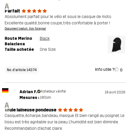
A
Parfait
Absolument parfait pour le vélo et sous le casque de moto.
Excellente qualité, bonne coupe, très confortable à porter !
Document traduit. Voir l'original
Route Merino
Black
Balaclava
Taille achetée
One Size
Info utile ?
0
No. d'article 14374
Adrian F.
Acheteur vérifié
18 avril 2026
Mesures :
180cm
A
Truie laineuse pondeuse
Casquette, écharpe, bandeau, masque. Et bien rangé au poignet. Le
tissu est très agréable sur la peau. L’humidité est bien éliminée.
Recommandation d’achat claire.